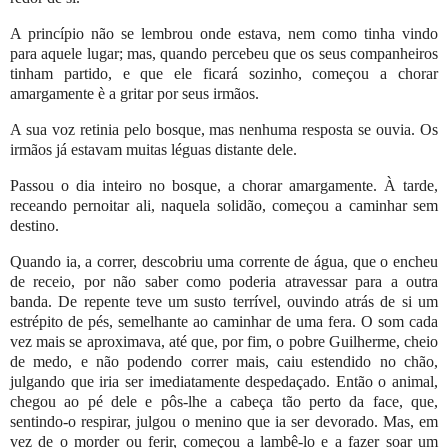
A princípio não se lembrou onde estava, nem como tinha vindo
para aquele lugar; mas, quando percebeu que os seus companheiros
tinham partido, e que ele ficará sozinho, começou a chorar
amargamente è a gritar por seus irmãos.
A sua voz retinia pelo bosque, mas nenhuma resposta se ouvia. Os
irmãos já estavam muitas léguas distante dele.
Passou o dia inteiro no bosque, a chorar amargamente. À tarde,
receando pernoitar ali, naquela solidão, começou a caminhar sem
destino.
Quando ia, a correr, descobriu uma corrente de água, que o encheu
de receio, por não saber como poderia atravessar para a outra
banda. De repente teve um susto terrível, ouvindo atrás de si um
estrépito de pés, semelhante ao caminhar de uma fera. O som cada
vez mais se aproximava, até que, por fim, o pobre Guilherme, cheio
de medo, e não podendo correr mais, caiu estendido no chão,
julgando que iria ser imediatamente despedaçado. Então o animal,
chegou ao pé dele e pôs-lhe a cabeça tão perto da face, que,
sentindo-o respirar, julgou o menino que ia ser devorado. Mas, em
vez de o morder ou ferir, começou a lambê-lo e a fazer soar um