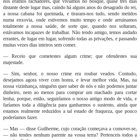
nós éramos rachadores, que vivíamos no bosque, quase três dias
distante deste lugar mas, caindo há alguns anos do desagrado do rei,
a nossa cabana foi queimada, e tiraram-nos tudo, sendo metidos
numa enxovia, onde estivemos muito tempo e onde arruinamos
totalmente a nossa saúde, de sorte que, quando nos soltaram,
estávamos incapazes de trabalhar. Não tendo amigo, temos andado
errantes, de lugar em lugar, sofrendo todas as privações, e passando
muitas vezes dias inteiros sem comer.
— Receio que cometestes algum crime; que ofendestes sua
majestade.
— Sim, senhor, o nosso crime era roubar veados. Contudo,
desejamos agora viver com honra, e levar melhor vida. Mas, na
nossa vizinhança, ninguém quer saber de nós e não podemos juntar
dinheiro, nem ao menos para comprar um machado para cortar
lenha, porque, então, seguiríamos o nosso antigo modo de vida, e
faríamos toda a diligência para ganharmos o sustento, ainda que
estamos realmente reduzidos a tal estado de fraqueza, que pouco
poderíamos fazer.
— Mas — disse Guilherme, cujo coração começava a comover-se,
— não tendes nenhum parente na vossa terra? Pertenceis todos a