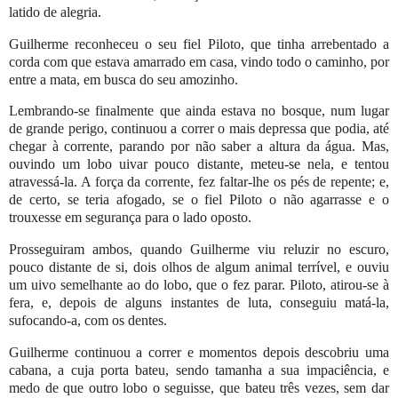
latido de alegria.
Guilherme reconheceu o seu fiel Piloto, que tinha arrebentado a
corda com que estava amarrado em casa, vindo todo o caminho, por
entre a mata, em busca do seu amozinho.
Lembrando-se finalmente que ainda estava no bosque, num lugar
de grande perigo, continuou a correr o mais depressa que podia, até
chegar à corrente, parando por não saber a altura da água. Mas,
ouvindo um lobo uivar pouco distante, meteu-se nela, e tentou
atravessá-la. A força da corrente, fez faltar-lhe os pés de repente; e,
de certo, se teria afogado, se o fiel Piloto o não agarrasse e o
trouxesse em segurança para o lado oposto.
Prosseguiram ambos, quando Guilherme viu reluzir no escuro,
pouco distante de si, dois olhos de algum animal terrível, e ouviu
um uivo semelhante ao do lobo, que o fez parar. Piloto, atirou-se à
fera, e, depois de alguns instantes de luta, conseguiu matá-la,
sufocando-a, com os dentes.
Guilherme continuou a correr e momentos depois descobriu uma
cabana, a cuja porta bateu, sendo tamanha a sua impaciência, e
medo de que outro lobo o seguisse, que bateu três vezes, sem dar