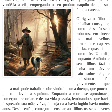
vendê-la à vila, empregando o seu produto naquilo de que sua
família carecia.
Obrigava os filhos a
trabalhar consigo e,
como eles fossem
robustos, em breve
os mais velhos
tornaram-se capazes
de fazer quase tanto
como ele. Um dia,
enquanto Antônio e
seus filhos faziam
lenha uma árvore
caiu sobre ele, e
molestou-o tão
gravemente, que
nunca mais pode trabalhar sobrevindo-lhe uma doença, que pouco a
pouco o levou à sepultura. Enquanto a morte se aproximava,
começou a recordar-se de sua vida passada, lembrando-se que havia
desprezado sua mãe, viúva, de cuja casa havia fugido havia muitos
anos. Desde então, começou a ensinar aos filhos os seus deveres