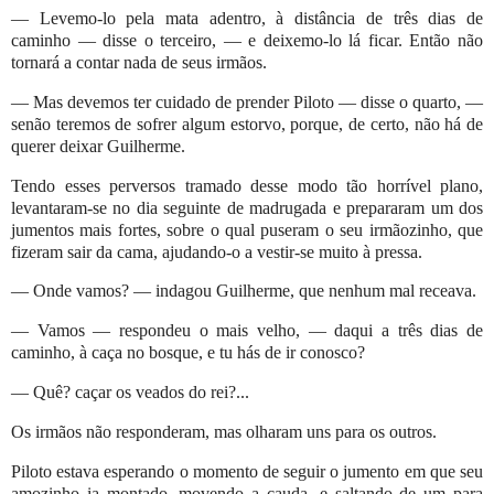
— Levemo-lo pela mata adentro, à distância de três dias de
caminho — disse o terceiro, — e deixemo-lo lá ficar. Então não
tornará a contar nada de seus irmãos.
— Mas devemos ter cuidado de prender Piloto — disse o quarto, —
senão teremos de sofrer algum estorvo, porque, de certo, não há de
querer deixar Guilherme.
Tendo esses perversos tramado desse modo tão horrível plano,
levantaram-se no dia seguinte de madrugada e prepararam um dos
jumentos mais fortes, sobre o qual puseram o seu irmãozinho, que
fizeram sair da cama, ajudando-o a vestir-se muito à pressa.
— Onde vamos? — indagou Guilherme, que nenhum mal receava.
— Vamos — respondeu o mais velho, — daqui a três dias de
caminho, à caça no bosque, e tu hás de ir conosco?
— Quê? caçar os veados do rei?...
Os irmãos não responderam, mas olharam uns para os outros.
Piloto estava esperando o momento de seguir o jumento em que seu
amozinho ia montado, movendo a cauda, e saltando de um para