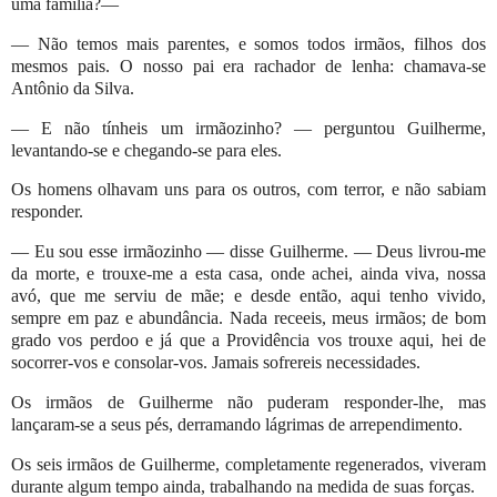
uma família?—
— Não temos mais parentes, e somos todos irmãos, filhos dos
mesmos pais. O nosso pai era rachador de lenha: chamava-se
Antônio da Silva.
— E não tínheis um irmãozinho? — perguntou Guilherme,
levantando-se e chegando-se para eles.
Os homens olhavam uns para os outros, com terror, e não sabiam
responder.
— Eu sou esse irmãozinho — disse Guilherme. — Deus livrou-me
da morte, e trouxe-me a esta casa, onde achei, ainda viva, nossa
avó, que me serviu de mãe; e desde então, aqui tenho vivido,
sempre em paz e abundância. Nada receeis, meus irmãos; de bom
grado vos perdoo e já que a Providência vos trouxe aqui, hei de
socorrer-vos e consolar-vos. Jamais sofrereis necessidades.
Os irmãos de Guilherme não puderam responder-lhe, mas
lançaram-se a seus pés, derramando lágrimas de arrependimento.
Os seis irmãos de Guilherme, completamente regenerados, viveram
durante algum tempo ainda, trabalhando na medida de suas forças.