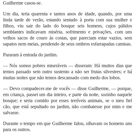
Guilherme casou-se.
Um dia, teria quarenta e tantos anos de idade, quando, por uma
linda tarde de verão, estando sentado à porta com sua mulher e
filhos, viu sair do lado do bosque seis homens, cujos pálidos
semblantes indicavam miséria, sofrimento e privações, com uns
velhos sacos de couro às costas, que pareciam estar vazios, sem
sapatos nem meias, pendendo de seus ombros esfarrapadas camisas.
Pararam à entrada do jardim.
— Nós somos pobres miseráveis — disseram: Há muitos dias que
temos passado sem outro sustento a não ser frutas silvestres; e há
muitas noites que não temos descansado com medo dos lobos.
— Devo compadecer-me de vocês — disse Guilherme, — porque,
em criança, passei um dia inteiro, e parte da noite, sozinho naquele
bosque; e seria comido por esses terríveis animais, se o meu fiel
cão, que está sepultado no jardim, não combatesse por mim e me
salvasse.
Durante o tempo em que Guilherme falou, olhavam os homens uns
para os outros.