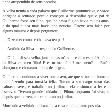
tinha arrependido de seus pecados.
A velha tremia a cada palavra que Guilherme pronunciava, e via-se
obrigada a sentar-se porque começou a desconfiar que o pai de
Guilherme fosse seu filho, que lhe havia fugido havia muitos anos,
e do qual nunca mais havia tido notícias. Esteve sem falar, por
alguns minutos e depois perguntou:
— Dize-me: como se chamava teu pai?
— Antônio da Silva — respondeu Guilherme.
— Oh! — disse a velha, juntando as mãos — é ele mesmo! Antônio
da Silva era meu filho! E és tu meu filho? meu neto? — Então
abraçou-o e choraram ambos de alegria.
Guilherme continuou a viver com a avó, até que se tornou homem,
tudo fazendo para torná-la feliz. Tomou a seu cargo tratar das
cabras e aves, e trabalhar no jardim; e ela ensinou-o a ler e a
escrever. Tiveram grande cuidado de Piloto, enquanto foi vivo; e,
depois que morreu, enterraram-no no jardim.
Morrendo a velhinha, deixou-lhe a casa e tudo quanto possuía.