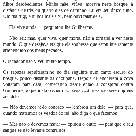
filhos desobedientes. Minha mãe, viúva, morava neste bosque, à
distância de três ou quatro dias de caminho. Eu era seu único filho.
Um dia fugi, e nunca mais a vi, nem ouvi falar dela.
— Ela vive ainda — perguntou-lhe Guilherme.
— Não sei; mas, quer viva, quer morta, não a tornarei a ver neste
mundo. O que desejava era que ela soubesse que estou inteiramente
arrependido dos meus pecados.
O rachador não viveu muito tempo.
Os rapazes sepultaram-no no dia seguinte num canto escuro do
bosque, pouco distante da choupana. Depois de encherem a cova
voltaram para casa, começando desde então a conspirar contra
Guilherme, a quem aborreciam por seus costumes não serem iguais
aos deles.
— Não devemos tê-lo conosco — lembrou um dele, — para que,
quando matarmos os veados do rei, não diga o que fazemos
— Mas não o devemos matar — opinou o outro, — para que o seu
sangue se não levante contra nós.