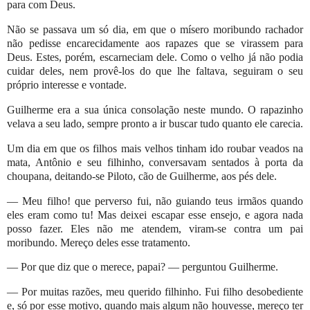
para com Deus.
Não se passava um só dia, em que o mísero moribundo rachador
não pedisse encarecidamente aos rapazes que se virassem para
Deus. Estes, porém, escarneciam dele. Como o velho já não podia
cuidar deles, nem provê-los do que lhe faltava, seguiram o seu
próprio interesse e vontade.
Guilherme era a sua única consolação neste mundo. O rapazinho
velava a seu lado, sempre pronto a ir buscar tudo quanto ele carecia.
Um dia em que os filhos mais velhos tinham ido roubar veados na
mata, Antônio e seu filhinho, conversavam sentados à porta da
choupana, deitando-se Piloto, cão de Guilherme, aos pés dele.
—
Meu filho! que perverso fui, não guiando teus irmãos quando
eles eram como tu! Mas deixei escapar esse ensejo, e agora nada
posso fazer. Eles não me atendem, viram-se contra um pai
moribundo. Mereço deles esse tratamento.
— Por que diz que o merece, papai? — perguntou Guilherme.
— Por muitas razões, meu querido filhinho. Fui filho desobediente
e, só por esse motivo, quando mais algum não houvesse, mereço ter