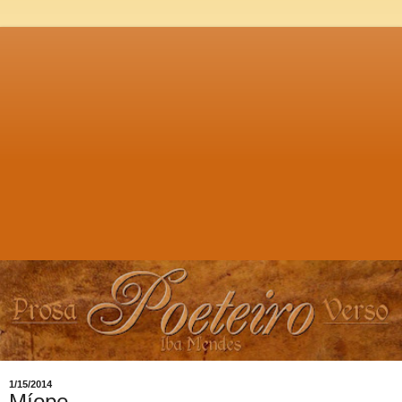
1/15/2014
Míope