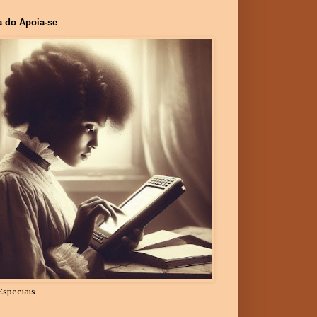
a do Apoia-se
Especiais