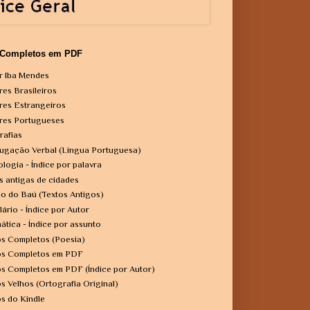
 Completos em PDF
r Iba Mendes
res Brasileiros
res Estrangeiros
res Portugueses
rafias
ugação Verbal (Língua Portuguesa)
ologia - Índice por palavra
s antigas de cidades
o do Baú (Textos Antigos)
lário - Índice por Autor
ática - Índice por assunto
os Completos (Poesia)
os Completos em PDF
os Completos em PDF (Índice por Autor)
os Velhos (Ortografia Original)
os do Kindle