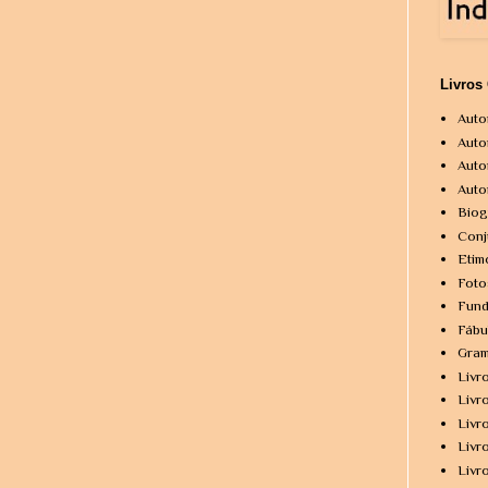
Livros
Auto
Auto
Auto
Auto
Biog
Conj
Etim
Foto
Fund
Fábu
Gram
Livr
Livr
Livr
Livr
Livr