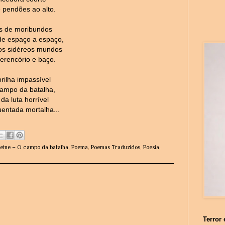
 pendões ao alto.
s de moribundos
e espaço a espaço,
os sidéreos mundos
erencório e baço.
brilha impassível
ampo da batalha,
da luta horrível
entada mortalha...
eine – O campo da batalha
,
Poema
,
Poemas Traduzidos
,
Poesia
,
Terror 