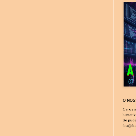
O NOS
Caros a
lucrati
Se pude
iba@ib