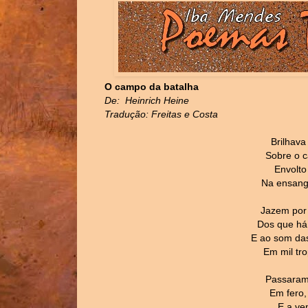
O campo da batalha
De: Heinrich Heine
Tradução: Freitas e Costa
Brilhava
Sobre o c
Envolto 
Na ensang
Jazem por 
Dos que há
E ao som das
Em mil tr
Passaram
Em fero,
E a ve