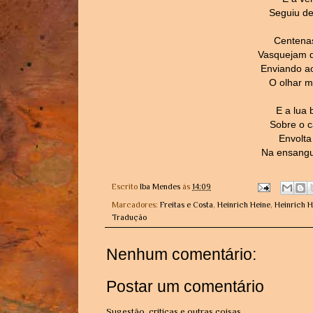
Seguiu de
Centena
Vasquejam d
Enviando a
O olhar m
E a lua 
Sobre o c
Envolta 
Na ensangu
Escrito
Iba Mendes
às
14:09
Marcadores:
Freitas e Costa
,
Heinrich Heine
,
Heinrich H
Tradução
Nenhum comentário:
Postar um comentário
Sugestão, críticas e outras coisas...