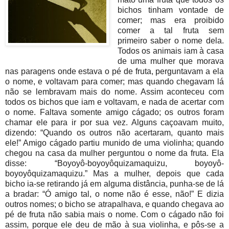
bichos tinham vontade de
comer; mas era proibido
comer a tal fruta sem
primeiro saber o nome dela.
Todos os animais iam à casa
de uma mulher que morava
nas paragens onde estava o pé de fruta, perguntavam a ela
o nome, e voltavam para comer; mas quando chegavam lá
não se lembravam mais do nome. Assim aconteceu com
todos os bichos que iam e voltavam, e nada de acertar com
o nome. Faltava somente amigo cágado; os outros foram
chamar ele para ir por sua vez. Alguns caçoavam muito,
dizendo: “Quando os outros não acertaram, quanto mais
ele!” Amigo cágado partiu munido de uma violinha; quando
chegou na casa da mulher perguntou o nome da fruta. Ela
disse: “Boyoyô-boyoyôquizamaquizu, boyoyô-
boyoyôquizamaquizu.” Mas a mulher, depois que cada
bicho ia-se retirando já em alguma distância, punha-se de lá
a bradar: “Ó amigo tal, o nome não é esse, não!” E dizia
outros nomes; o bicho se atrapalhava, e quando chegava ao
pé de fruta não sabia mais o nome. Com o cágado não foi
assim, porque ele deu de mão à sua violinha, e pôs-se a