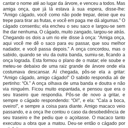
cantar o nome até ao lugar da árvore, e venceu a todos. Mas
amiga onça, que já lá estava à sua espera, disse-lhe:
“Amigo cágado, você como não pode trepar, deixe que eu
trepe para tirar as frutas, e você em paga me dá algumas.” O
cágado consentiu; ela encheu o seu saco e largou-se sem
lhe dar nenhuma. O cágado, muito zangado, largou-se atrás.
Chegando os dois a um rio ele disse à onça: “Amiga onça,
aqui você me dê o saco para eu passar, que sou melhor
nadador, e você passa depois.” A onça concordou, mas o
sabido, quando se viu da outra banda, sumiu-se, ficando a
onça lograda. Esta formou o plano de o matar; ele soube e
meteu-se debaixo de uma raiz grande de árvore onde ela
costumava descansar. Aí chegada, pôs-se ela a gritar:
“Amigo cágado, amigo cágado!” O sabido respondia ali de
pertinho: “Oi.” A onça olhava de uma banda e doutra e não
via ninguém. Ficou muito espantada, e pensou que era o
seu traseiro que respondia. Pôs-se de novo a gritar, e
sempre o cágado respondendo: “Oi!”, e ela: “Cala a boca,
oveiro!”, e sempre a coisa para diante. Amigo macaco veio
passando, e a onça lhe contou o caso da desobediência de
seu traseiro e lhe pediu que o açoitasse. O macaco tanto
executou a obra que a matou. Deu-se então o cágado por