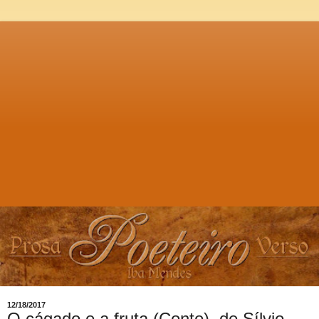
12/18/2017
O cágado e a fruta (Conto), de Sílvio