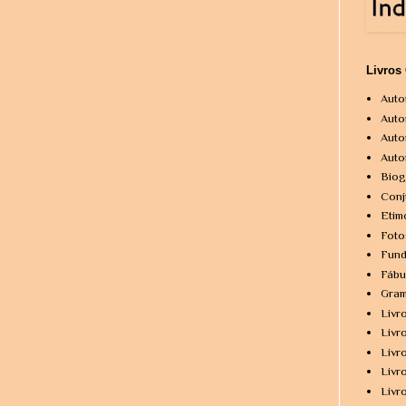
Livros
Auto
Auto
Auto
Auto
Biog
Conj
Etim
Foto
Fund
Fábu
Gram
Livr
Livr
Livr
Livr
Livr