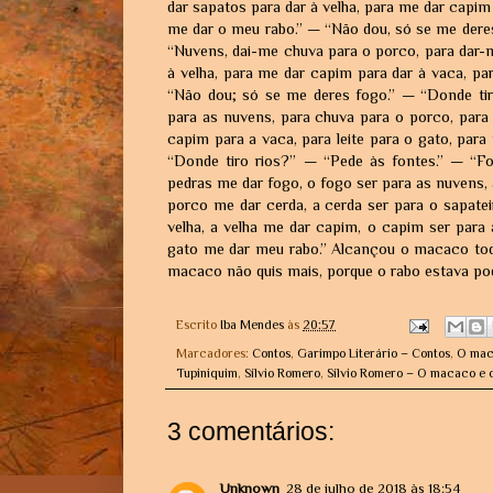
dar sapatos para dar à velha, para me dar capim 
me dar o meu rabo.” — “Não dou, só se me dere
“Nuvens, dai-me chuva para o porco, para dar-m
à velha, para me dar capim para dar à vaca, par
“Não dou; só se me deres fogo.” — “Donde ti
para as nuvens, para chuva para o porco, para 
capim para a vaca, para leite para o gato, par
“Donde tiro rios?” — “Pede às fontes.” — “Fon
pedras me dar fogo, o fogo ser para as nuvens,
porco me dar cerda, a cerda ser para o sapatei
velha, a velha me dar capim, o capim ser para a
gato me dar meu rabo.” Alcançou o macaco todo
macaco não quis mais, porque o rabo estava po
Escrito
Iba Mendes
às
20:57
Marcadores:
Contos
,
Garimpo Literário – Contos
,
O mac
Tupiniquim
,
Sílvio Romero
,
Sílvio Romero – O macaco e 
3 comentários:
Unknown
28 de julho de 2018 às 18:54