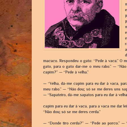
p
p
m
e
a
d
macaco. Respondeu o gato: “Pede à vaca.” O mac
gato, para o gato dar-me o meu rabo.” — “Não 
capim?” — “Pede à velha.”
— “Velha, dá-me capim para eu dar à vaca, para
meu rabo.” — “Não dou; só se me deres uns sap
— “Sapateiro, dá-me sapatos para eu dar à velha
capim para eu dar à vaca, para a vaca me dar le
“Não dou; só se me deres cerda.”
— “Donde tiro cerda?” — “Pede ao porco.” — “