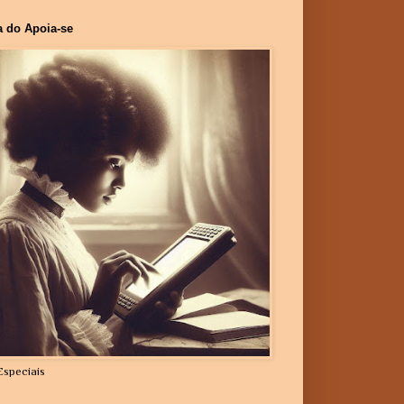
a do Apoia-se
Especiais