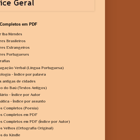
 Completos em PDF
r Iba Mendes
res Brasileiros
res Estrangeiros
res Portugueses
rafias
ugação Verbal (Língua Portuguesa)
ologia - Índice por palavra
s antigas de cidades
o do Baú (Textos Antigos)
lário - Índice por Autor
ática - Índice por assunto
os Completos (Poesia)
os Completos em PDF
os Completos em PDF (Índice por Autor)
os Velhos (Ortografia Original)
os do Kindle