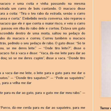
macaco e uma cotia e vinha passando na mesma
estrada um carro de bois cantando. O macaco disse
ara a cotia: “Tira o teu rabo da estrada, senão o carro
assa e corta.” Embebido nesta conversa, não reparou o
acaco que ele é que corria o maior risco, e veio o carro
 passou em riba do rabo dele e cortou. Estava um gato
escondido dentro de uma moita, saltou no pedaço do
rabo do macaco e correu. Correu também o macaco
trás, pedindo o seu pedaço de rabo. O gato disse: “Só te
ou, se me deres leite.” — “Onde tiro leite?”, disse o
aco foi à vaca e disse: “Vaca, dá-me leite para dar ao
dou; só se me deres capim”, disse a vaca. “Donde tiro
 a vaca dar-me leite, o leite para o gato para me dar o
atos.” — “Donde tiro sapatos?” — “Pede ao sapateiro.”
, para a velha me dar
ite para eu dar ao gato, para o gato me dar meu rabo.” —
Porco, dá-me cerda para eu dar ao sapateiro, para me
Terror 