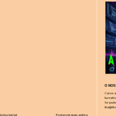
O NOS
Caros a
lucrati
Se pude
iba@ib
ágina inicial
Postagem mais antiga