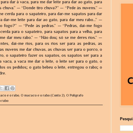
para dar à vaca, para me dar leite para dar ao gato, para
s chuva.” — “Donde tiro chuva?” — “Pede às nuvens.” —
e cerda para o sapateiro, para dar-me sapatos para dar
a dar-me leite para dar ao gato, para dar meu rabo...” —
ro fogo?” — “Pede às pedras.” — “Pedras, dai-me fogo
cerda para o sapateiro, para sapatos para a velha, para
a me dar meu rabo.” — “Não dou; só se me deres rios.” —
tes, dai-me rios, para os rios ser para as pedras, as
 as nuvens me dar chuvas, as chuvas ser para o porco, o
ro, o sapateiro fazer os sapatos, os sapatos ser para a
 vaca, a vaca me dar o leite, o leite ser para o gato, o
s os pedidos; o gato bebeu o leite, entregou o rabo; o
dre.
aco e o rabo
,
O macaco e o rabo (Conto 2)
,
O Polígrafo
o rabo
Pesqui