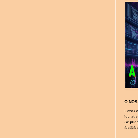
O NOS
Caros a
lucrati
Se pude
iba@ib