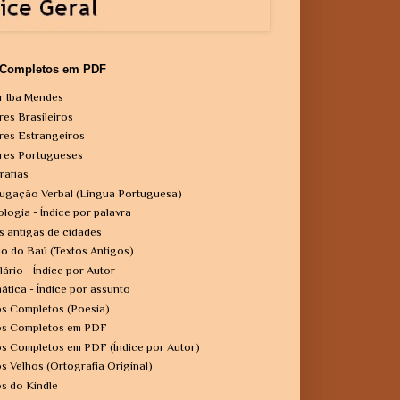
 Completos em PDF
r Iba Mendes
res Brasileiros
res Estrangeiros
res Portugueses
rafias
ugação Verbal (Língua Portuguesa)
ologia - Índice por palavra
s antigas de cidades
o do Baú (Textos Antigos)
lário - Índice por Autor
ática - Índice por assunto
os Completos (Poesia)
os Completos em PDF
os Completos em PDF (Índice por Autor)
os Velhos (Ortografia Original)
os do Kindle