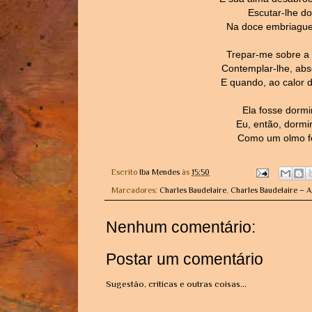
Escutar-lhe do
Na doce embriaguez
Trepar-me sobre a t
Contemplar-lhe, abso
E quando, ao calor d
Ela fosse dormir
Eu, então, dormi
Como um olmo fe
Escrito
Iba Mendes
às
15:50
Marcadores:
Charles Baudelaire
,
Charles Baudelaire – 
Nenhum comentário:
Postar um comentário
Sugestão, críticas e outras coisas...