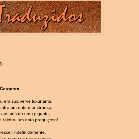
8)
---
 Garganta
, em sua verve luxuriante,
entre um ente monstruoso,
r aos pés de uma gigante,
rainha, um gato preguiçoso!
rescer indefinidamente,
har como os meus sonhos...