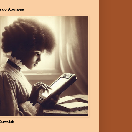
a do Apoia-se
Especiais