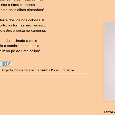
 riso o ritmo fremente,
 de seus olhos tristonhos!
orre dos joelhos colossais!
rto, as formas sem iguais...
o estio, a sesta na campina,
, toda inclinada a meio,
ria à sombra do seu seio,
liz ao pé de uma colina!
A Garganta
,
Poema
,
Poemas Traduzidos
,
Poesia
,
Tradução
Terror 