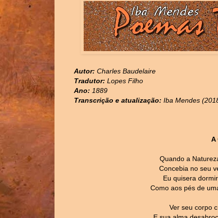
Autor:
Charles Baudelaire
Tradutor:
Lopes Filho
Ano:
1889
Transcrição e atualização:
Iba Mendes (201
A
Quando a Natureza
Concebia no seu v
Eu quisera dormi
Como aos pés de uma 
Ver seu corpo c
E sua alma desabroc