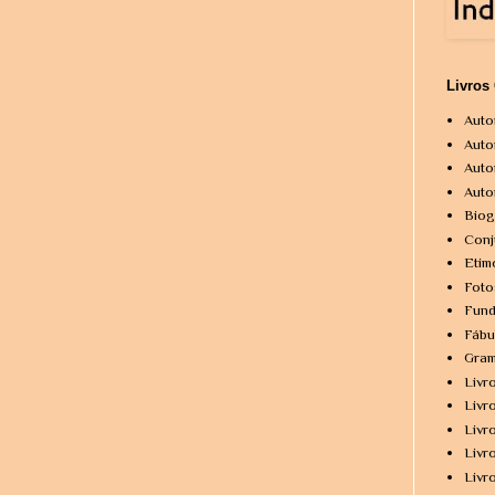
Livros
Auto
Auto
Auto
Auto
Biog
Conj
Etim
Foto
Fund
Fábu
Gram
Livr
Livr
Livr
Livr
Livr