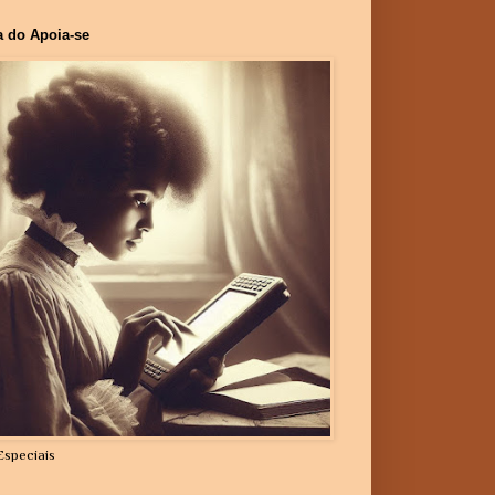
a do Apoia-se
Especiais