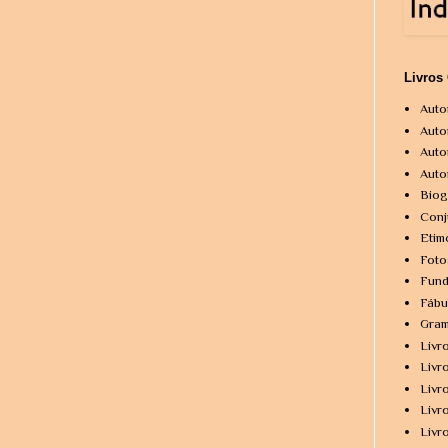
Livros
Auto
Auto
Auto
Auto
Biog
Conj
Etim
Foto
Fund
Fábu
Gram
Livr
Livr
Livr
Livr
Livr