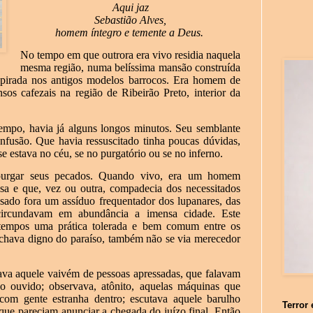
Aqui jaz
Sebastião Alves,
homem íntegro e temente a Deus.
No tempo em que outrora era vivo residia naquela
mesma região, numa belíssima mansão construída
nspirada nos antigos modelos barrocos. Era homem de
os cafezais na região de Ribeirão Preto, interior da
tempo, havia já alguns longos minutos. Seu semblante
onfusão. Que havia ressuscitado tinha poucas dúvidas,
se estava no céu, se no purgatório ou se no inferno.
a purgar seus pecados. Quando vivo, era um homem
ssa e que, vez ou outra, compadecia dos necessitados
ado fora um assíduo frequentador dos lupanares, das
 circundavam em abundância a imensa cidade. Este
 tempos uma prática tolerada e bem comum entre os
 achava digno do paraíso, também não se via merecedor
va aquele vaivém de pessoas apressadas, que falavam
o ouvido; observava, atônito, aquelas máquinas que
om gente estranha dentro; escutava aquele barulho
Terror 
que pareciam anunciar a chegada do juízo final. Então