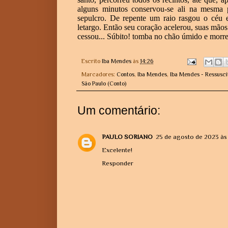
alguns minutos conservou-se ali na mesma 
sepulcro. De repente um raio rasgou o céu 
letargo. Então seu coração acelerou, suas mãos
cessou... Súbito! tomba no chão úmido e morre
Escrito
Iba Mendes
às
14:26
Marcadores:
Contos
,
Iba Mendes
,
Iba Mendes - Ressusci
São Paulo (Conto)
Um comentário:
PAULO SORIANO
25 de agosto de 2023 às
Excelente!
Responder