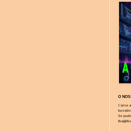
O NOS
Caros a
lucrati
Se pude
iba@ib