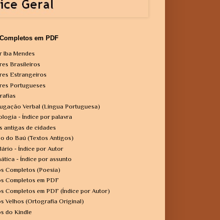
 Completos em PDF
r Iba Mendes
res Brasileiros
res Estrangeiros
res Portugueses
rafias
ugação Verbal (Língua Portuguesa)
ologia - Índice por palavra
s antigas de cidades
o do Baú (Textos Antigos)
lário - Índice por Autor
ática - Índice por assunto
os Completos (Poesia)
os Completos em PDF
os Completos em PDF (Índice por Autor)
os Velhos (Ortografia Original)
os do Kindle