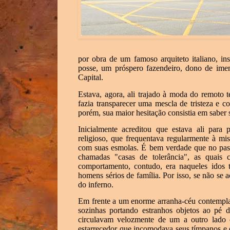
por obra de um famoso arquiteto italiano, i
posse, um próspero fazendeiro, dono de imens
Capital.
Estava, agora, ali trajado à moda do remoto 
fazia transparecer uma mescla de tristeza e c
porém, sua maior hesitação consistia em saber 
Inicialmente acreditou que estava ali par
religioso, que frequentava regularmente à mi
com suas esmolas. É bem verdade que no pass
chamadas "casas de tolerância", as quais
comportamento, contudo, era naqueles idos
homens sérios de família. Por isso, se não se
do inferno.
Em frente a um enorme arranha-céu contempla
sozinhas portando estranhos objetos ao pé d
circulavam velozmente de um a outro lado c
estarrecedor que incomodava seus tímpanos e 