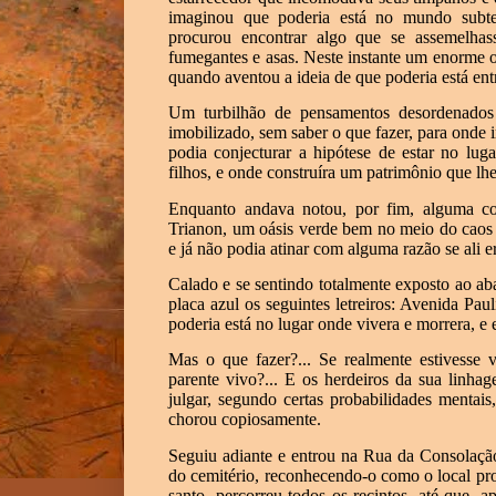
imaginou que poderia está no mundo subterr
procurou encontrar algo que se assemelhas
fumegantes e asas. Neste instante um enorme o
quando aventou a ideia de que poderia está ent
Um turbilhão de pensamentos desordenados 
imobilizado, sem saber o que fazer, para onde i
podia conjecturar a hipótese de estar no lu
filhos, e onde construíra um patrimônio que lhe 
Enquanto andava notou, por fim, alguma coi
Trianon, um oásis verde bem no meio do caos 
e já não podia atinar com alguma razão se ali e
Calado e se sentindo totalmente exposto ao a
placa azul os seguintes letreiros: Avenida Pau
poderia está no lugar onde vivera e morrera, e
Mas o que fazer?... Se realmente estivesse 
parente vivo?... E os herdeiros da sua linh
julgar, segundo certas probabilidades mentai
chorou copiosamente.
Seguiu adiante e entrou na Rua da Consolaçã
do cemitério, reconhecendo-o como o local pr
santo, percorreu todos os recintos, até que, 