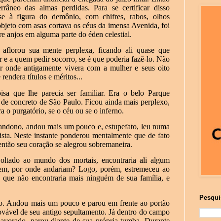
âneo das almas perdidas. Para se certificar disso
se à figura do demônio, com chifres, rabos, olhos
bjeto com asas cortava os céus da imensa Avenida, foi
re anjos em alguma parte do éden celestial.
aflorou sua mente perplexa, ficando ali quase que
r e a quem pedir socorro, se é que poderia fazê-lo. Não
gar onde antigamente vivera com a mulher e seus oito
rendera títulos e méritos...
sa que lhe parecia ser familiar. Era o belo Parque
de concreto de São Paulo. Ficou ainda mais perplexo,
ra o purgatório, se o céu ou se o inferno.
bandono, andou mais um pouco e, estupefato, leu numa
lista. Neste instante ponderou mentalmente que de fato
 então seu coração se alegrou sobremaneira.
voltado ao mundo dos mortais, encontraria ali algum
agem, por onde andariam? Logo, porém, estremeceu ao
s, que não encontraria mais ninguém de sua família, e
Pesqui
o. Andou mais um pouco e parou em frente ao portão
ovável de seu antigo sepultamento. Já dentro do campo
apavorado, parou diante de sua própria tumba. Durante