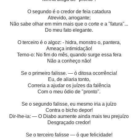
O segundo é o credor de feia catadura
Atrevido, arrogante;
Não sabe olhar em mim mais que o corte e a "fatura"...
Do meu fato elegante.
O terceiro é o algoz: - hidra, monstro o, pantera,
Ameaça intimidação!
Terno-o: No fim do mês, quando surge essa fera
Não a conheço não!
Se o primeiro falisse. — ó ditosa ocorrência!
Eu, de aliaria tonto,
Correria a ajudar os juízes da falência
Com o meu ódio de "pronto".
Se o segundo falisse, eu mesmo iria a juízo
Contra o bicho depor!
Dir-lhe-ia: — O Diabo aumente ainda mais teu prejuízo
Desgraçado credor!
Se o terceiro falisse — ó que felicidade!