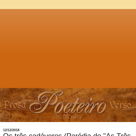
12/12/2018
Os três cadáveres (Paródia de "As Três