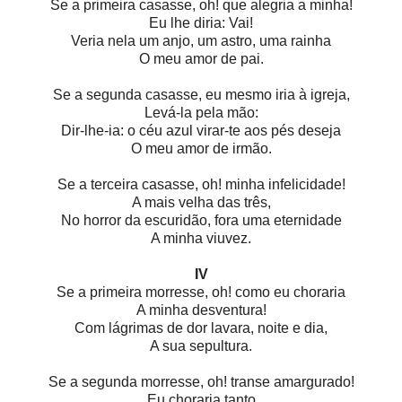
Se a primeira casasse, oh! que alegria a minha!
Eu lhe diria: Vai!
Veria nela um anjo, um astro, uma rainha
O meu amor de pai.
Se a segunda casasse, eu mesmo iria à igreja,
Levá-la pela mão:
Dir-lhe-ia: o céu azul virar-te aos pés deseja
O meu amor de irmão.
Se a terceira casasse, oh! minha infelicidade!
A mais velha das três,
No horror da escuridão, fora uma eternidade
A minha viuvez.
IV
Se a primeira morresse, oh! como eu choraria
A minha desventura!
Com lágrimas de dor lavara, noite e dia,
A sua sepultura.
Se a segunda morresse, oh! transe amargurado!
Eu choraria tanto