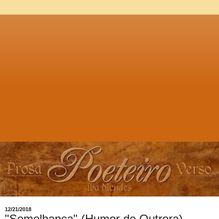
12/21/2018
"Semelhança" (Humor de Outrora)