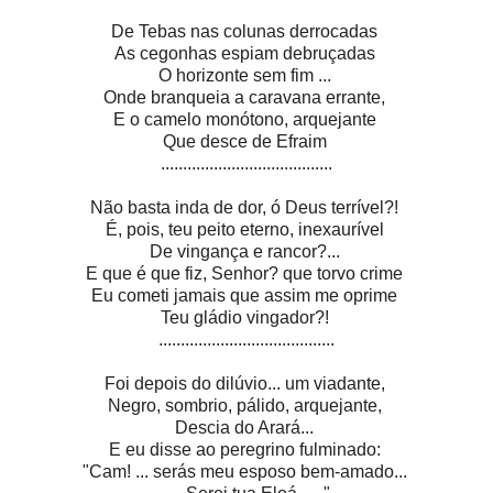
De Tebas nas colunas derrocadas
As cegonhas espiam debruçadas
O horizonte sem fim ...
Onde branqueia a caravana errante,
E o camelo monótono, arquejante
Que desce de Efraim
.......................................
Não basta inda de dor, ó Deus terrível?!
É, pois, teu peito eterno, inexaurível
De vingança e rancor?...
E que é que fiz, Senhor? que torvo crime
Eu cometi jamais que assim me oprime
Teu gládio vingador?!
........................................
Foi depois do dilúvio... um viadante,
Negro, sombrio, pálido, arquejante,
Descia do Arará...
E eu disse ao peregrino fulminado:
"Cam! ... serás meu esposo bem-amado...