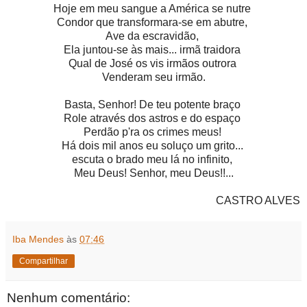
Hoje em meu sangue a América se nutre
Condor que transformara-se em abutre,
Ave da escravidão,
Ela juntou-se às mais... irmã traidora
Qual de José os vis irmãos outrora
Venderam seu irmão.
Basta, Senhor! De teu potente braço
Role através dos astros e do espaço
Perdão p'ra os crimes meus!
Há dois mil anos eu soluço um grito...
escuta o brado meu lá no infinito,
Meu Deus! Senhor, meu Deus!!...
CASTRO ALVES
Iba Mendes
às
07:46
Compartilhar
Nenhum comentário: