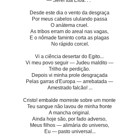
— Serei tua Eloá. . . "
Desde este dia o vento da desgraça
Por meus cabelos ululando passa
O anátema cruel.
As tribos erram do areal nas vagas,
E o nômade faminto corta as plagas
No rápido corcel.
Vi a ciência desertar do Egito...
Vi meu povo seguir — Judeu maldito —
Trilho de perdição.
Depois vi minha prole desgraçada
Pelas garras d'Europa — arrebatada —
Amestrado falcão! ...
Cristo! embalde morreste sobre um monte
Teu sangue não lavou de minha fronte
A mancha original.
Ainda hoje são, por fado adverso,
Meus filhos — alimária do universo,
Eu — pasto universal...