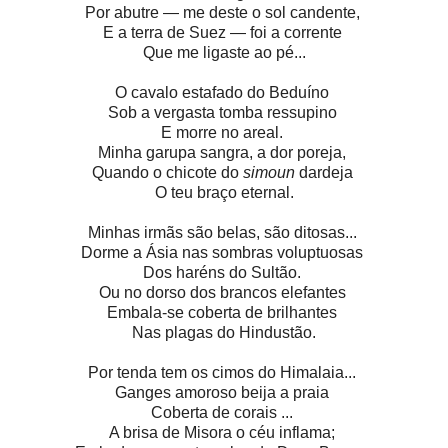
Por abutre — me deste o sol candente,
E a terra de Suez — foi a corrente
Que me ligaste ao pé...
O cavalo estafado do Beduíno
Sob a vergasta tomba ressupino
E morre no areal.
Minha garupa sangra, a dor poreja,
Quando o chicote do
simoun
dardeja
O teu braço eternal.
Minhas irmãs são belas, são ditosas...
Dorme a Ásia nas sombras voluptuosas
Dos haréns do Sultão.
Ou no dorso dos brancos elefantes
Embala-se coberta de brilhantes
Nas plagas do Hindustão.
Por tenda tem os cimos do Himalaia...
Ganges amoroso beija a praia
Coberta de corais ...
A brisa de Misora o céu inflama;