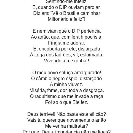
Sentindo-me infeliz.
E, quando o DIP ouviam parolar,
Diziam: "Vê o Brasil a caminhar
Milionário e feliz"!
E nem viam que o DIP pertencia
Ao anão, que, com fera hipocrisia,
Fingia me adorar.
E, encoberta por ele, disfarçada
À corja dos ladrões, vil, esfaimada,
Vivendo a me roubar!
O meu povo soluça amargurado!
O câmbio negro espia, disfarçado
A minha viuvez.
Miséria, fome, dor, toda a desgraça.
O raquitismo que me invade a raça
Foi só o que Ele fez.
Deus terrível! Não basta esta aflição?
Vais tu querer que novamente o anão
Me venha maltratar?
Por que, Deus, importância não me ligas?