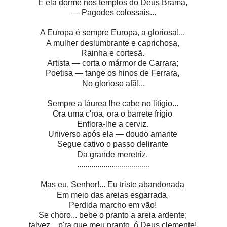
E ela dorme nos templos do Deus Brama,
— Pagodes colossais...
A Europa é sempre Europa, a gloriosa!...
A mulher deslumbrante e caprichosa,
Rainha e cortesã.
Artista — corta o mármor de Carrara;
Poetisa — tange os hinos de Ferrara,
No glorioso afã!...
Sempre a láurea lhe cabe no litígio...
Ora uma c'roa, ora o barrete frígio
Enflora-lhe a cerviz.
Universo após ela — doudo amante
Segue cativo o passo delirante
Da grande meretriz.
....................................
Mas eu, Senhor!... Eu triste abandonada
Em meio das areias esgarrada,
Perdida marcho em vão!
Se choro... bebe o pranto a areia ardente;
talvez... p'ra que meu pranto, ó Deus clemente!