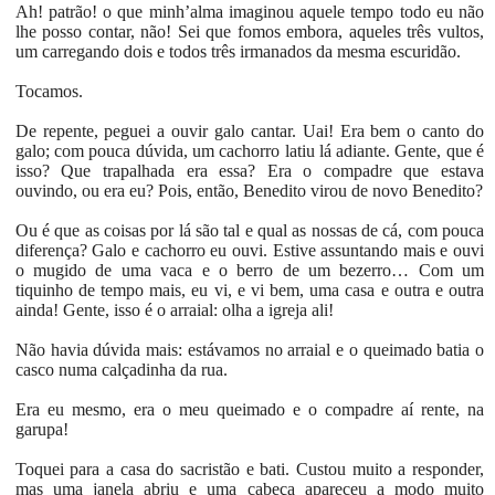
Ah! patrão! o que minh’alma imaginou aquele tempo todo eu não
lhe posso contar, não! Sei que fomos embora, aqueles três vultos,
um carregando dois e todos três irmanados da mesma escuridão.
Tocamos.
De repente, peguei a ouvir galo cantar. Uai! Era bem o canto do
galo; com pouca dúvida, um cachorro latiu lá adiante. Gente, que é
isso? Que trapalhada era essa? Era o compadre que estava
ouvindo, ou era eu? Pois, então, Benedito virou de novo Benedito?
Ou é que as coisas por lá são tal e qual as nossas de cá, com pouca
diferença? Galo e cachorro eu ouvi. Estive assuntando mais e ouvi
o mugido de uma vaca e o berro de um bezerro… Com um
tiquinho de tempo mais, eu vi, e vi bem, uma casa e outra e outra
ainda! Gente, isso é o arraial: olha a igreja ali!
Não havia dúvida mais: estávamos no arraial e o queimado batia o
casco numa calçadinha da rua.
Era eu mesmo, era o meu queimado e o compadre aí rente, na
garupa!
Toquei para a casa do sacristão e bati. Custou muito a responder,
mas uma janela abriu e uma cabeça apareceu a modo muito