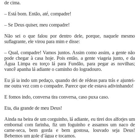
de cima.
– Está bom. Então, até, compadre!
– Se Deus quiser, meu compadre!
Não sei o que falou por dentro dele, porque, naquele mesmo
suflagrante, ele virou para mim e disse:
– Qual, compadre! Vamos juntos. Assim como assim, a gente não
pode chegar à casa hoje. Pois então, a gente viageia junto, e da
Água Limpa eu torço lá para Fundão, para pegar as novilhas;
vancê apanha lá adiante o caminho do logradouro.
Eu já ia indo um pedaço, quando dei de rédeas para trás e ajuntei-
me outra vez com o compadre. Parece que ele estava adivinhando!
E fomos indo, conversa tira conversa, caso puxa caso.
Eta, dia grande de meu Deus!
Ainda na beira de um corguinho, lá adiante, eu tirei dos alforjes um
embornal com farinha, fiz um foguinho e assamos um naco de
carne-seca, bem gorda e bem gostosa, louvado seja Deus!
Bebemos um gole d’água e tocamos.