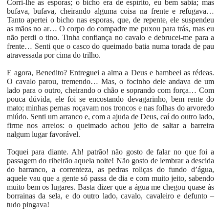
Corri-lhe as esporas; o bicho era de espírito, eu bem sabia; mas
bufava, bufava, cheirando alguma coisa na frente e refugava…
Tanto apertei o bicho nas esporas, que, de repente, ele suspendeu
as mãos no ar… O corpo do compadre me puxou para trás, mas eu
não perdi o tino. Tinha confiança no cavalo e debrucei-me para a
frente… Senti que o casco do queimado batia numa torada de pau
atravessada por cima do trilho.
E agora, Benedito? Entreguei a alma a Deus e bambeei as rédeas.
O cavalo parou, tremendo… Mas, o focinho dele andava de um
lado para o outro, cheirando o chão e soprando com força… Com
pouca dúvida, ele foi se encostando devagarinho, bem rente do
mato; minhas pernas roçavam nos troncos e nas folhas do arvoredo
miúdo. Senti um arranco e, com a ajuda de Deus, caí do outro lado,
firme nos arreios: o queimado achou jeito de saltar a barreira
nalgum lugar favorável.
Toquei para diante. Ah! patrão! não gosto de falar no que foi a
passagem do ribeirão aquela noite! Não gosto de lembrar a descida
do barranco, a correnteza, as pedras roliças do fundo d’água,
aquele vau que a gente só passa de dia e com muito jeito, sabendo
muito bem os lugares. Basta dizer que a água me chegou quase às
borrainas da sela, e do outro lado, cavalo, cavaleiro e defunto –
tudo pingava!