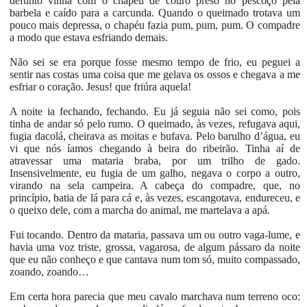
defunto vinha com o chapéu de couro preso no pescoço pela
barbela e caído para a carcunda. Quando o queimado trotava um
pouco mais depressa, o chapéu fazia pum, pum, pum. O compadre
a modo que estava esfriando demais.
Não sei se era porque fosse mesmo tempo de frio, eu peguei a
sentir nas costas uma coisa que me gelava os ossos e chegava a me
esfriar o coração. Jesus! que friúra aquela!
A noite ia fechando, fechando. Eu já seguia não sei como, pois
tinha de andar só pelo rumo. O queimado, às vezes, refugava aqui,
fugia dacolá, cheirava as moitas e bufava. Pelo barulho d’água, eu
vi que nós íamos chegando à beira do ribeirão. Tinha aí de
atravessar uma mataria braba, por um trilho de gado.
Insensivelmente, eu fugia de um galho, negava o corpo a outro,
virando na sela campeira. A cabeça do compadre, que, no
princípio, batia de lá para cá e, às vezes, escangotava, endureceu, e
o queixo dele, com a marcha do animal, me martelava a apá.
Fui tocando. Dentro da mataria, passava um ou outro vaga-lume, e
havia uma voz triste, grossa, vagarosa, de algum pássaro da noite
que eu não conheço e que cantava num tom só, muito compassado,
zoando, zoando…
Em certa hora parecia que meu cavalo marchava num terreno oco: