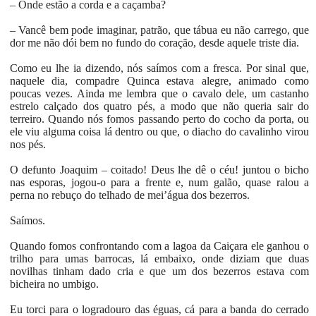
– Onde estão a corda e a caçamba?
– Vancê bem pode imaginar, patrão, que tábua eu não carrego, que
dor me não dói bem no fundo do coração, desde aquele triste dia.
Como eu lhe ia dizendo, nós saímos com a fresca. Por sinal que,
naquele dia, compadre Quinca estava alegre, animado como
poucas vezes. Ainda me lembra que o cavalo dele, um castanho
estrelo calçado dos quatro pés, a modo que não queria sair do
terreiro. Quando nós fomos passando perto do cocho da porta, ou
ele viu alguma coisa lá dentro ou que, o diacho do cavalinho virou
nos pés.
O defunto Joaquim – coitado! Deus lhe dê o céu! juntou o bicho
nas esporas, jogou-o para a frente e, num galão, quase ralou a
perna no rebuço do telhado de mei’água dos bezerros.
Saímos.
Quando fomos confrontando com a lagoa da Caiçara ele ganhou o
trilho para umas barrocas, lá embaixo, onde diziam que duas
novilhas tinham dado cria e que um dos bezerros estava com
bicheira no umbigo.
Eu torci para o logradouro das éguas, cá para a banda do cerrado