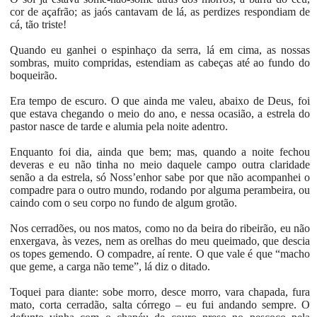
cor de açafrão; as jaós cantavam de lá, as perdizes respondiam de
cá, tão triste!
Quando eu ganhei o espinhaço da serra, lá em cima, as nossas
sombras, muito compridas, estendiam as cabeças até ao fundo do
boqueirão.
Era tempo de escuro. O que ainda me valeu, abaixo de Deus, foi
que estava chegando o meio do ano, e nessa ocasião, a estrela do
pastor nasce de tarde e alumia pela noite adentro.
Enquanto foi dia, ainda que bem; mas, quando a noite fechou
deveras e eu não tinha no meio daquele campo outra claridade
senão a da estrela, só Noss’enhor sabe por que não acompanhei o
compadre para o outro mundo, rodando por alguma perambeira, ou
caindo com o seu corpo no fundo de algum grotão.
Nos cerradões, ou nos matos, como no da beira do ribeirão, eu não
enxergava, às vezes, nem as orelhas do meu queimado, que descia
os topes gemendo. O compadre, aí rente. O que vale é que “macho
que geme, a carga não teme”, lá diz o ditado.
Toquei para diante: sobe morro, desce morro, vara chapada, fura
mato, corta cerradão, salta córrego – eu fui andando sempre. O