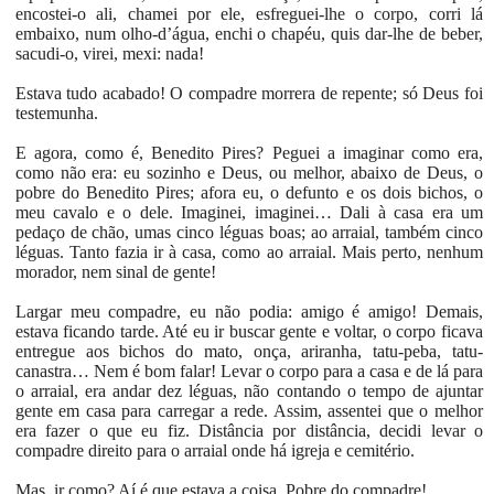
encostei-o ali, chamei por ele, esfreguei-lhe o corpo, corri lá
embaixo, num olho-d’água, enchi o chapéu, quis dar-lhe de beber,
sacudi-o, virei, mexi: nada!
Estava tudo acabado! O compadre morrera de repente; só Deus foi
testemunha.
E agora, como é, Benedito Pires? Peguei a imaginar como era,
como não era: eu sozinho e Deus, ou melhor, abaixo de Deus, o
pobre do Benedito Pires; afora eu, o defunto e os dois bichos, o
meu cavalo e o dele. Imaginei, imaginei… Dali à casa era um
pedaço de chão, umas cinco léguas boas; ao arraial, também cinco
léguas. Tanto fazia ir à casa, como ao arraial. Mais perto, nenhum
morador, nem sinal de gente!
Largar meu compadre, eu não podia: amigo é amigo! Demais,
estava ficando tarde. Até eu ir buscar gente e voltar, o corpo ficava
entregue aos bichos do mato, onça, ariranha, tatu-peba, tatu-
canastra… Nem é bom falar! Levar o corpo para a casa e de lá para
o arraial, era andar dez léguas, não contando o tempo de ajuntar
gente em casa para carregar a rede. Assim, assentei que o melhor
era fazer o que eu fiz. Distância por distância, decidi levar o
compadre direito para o arraial onde há igreja e cemitério.
Mas, ir como? Aí é que estava a coisa. Pobre do compadre!