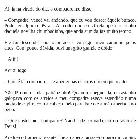
Aí, já na virada do dia, o compadre me disse:
– Compadre, vancê vai andando, que eu vou descer àquele buraco.
Pode ter alguma rês ali. A modo que eu vi relampear o lombo
daquela novilha chumbadinha, que anda sumida faz muito tempo.
Ele foi descendo para o buraco e eu segui meu caminho pelos
altos. Com pouca dúvida, ouvi um grito grande e doído:
– Aiiii!
Acudi logo:
– Que é lá, compadre! – e apertei nas esporas o meu queimado.
Não lê conto nada, patrãozinho! Quando cheguei lá, o castanho
galopava com os arreios e meu compadre estava estendido numa
moita de capim, com a cabeça meio para baixo e a mão apertada no
peito.
– Que é isto, meu compadre? Não há de ser nada, com o favor de
Deus!
Apalpei o homem, levantei-lhe a cabeça, arrastei-o para um capim,