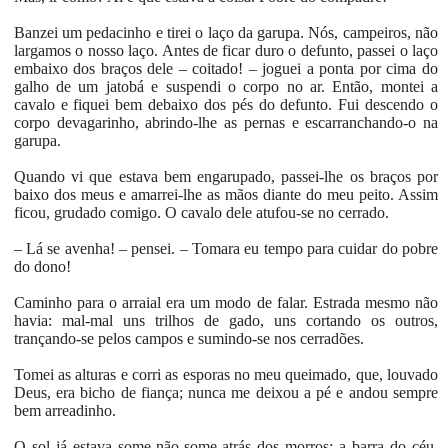
Banzei um pedacinho e tirei o laço da garupa. Nós, campeiros, não
largamos o nosso laço. Antes de ficar duro o defunto, passei o laço
embaixo dos braços dele – coitado! – joguei a ponta por cima do
galho de um jatobá e suspendi o corpo no ar. Então, montei a
cavalo e fiquei bem debaixo dos pés do defunto. Fui descendo o
corpo devagarinho, abrindo-lhe as pernas e escarranchando-o na
garupa.
Quando vi que estava bem engarupado, passei-lhe os braços por
baixo dos meus e amarrei-lhe as mãos diante do meu peito. Assim
ficou, grudado comigo. O cavalo dele atufou-se no cerrado.
– Lá se avenha! – pensei. – Tomara eu tempo para cuidar do pobre
do dono!
Caminho para o arraial era um modo de falar. Estrada mesmo não
havia: mal-mal uns trilhos de gado, uns cortando os outros,
trançando-se pelos campos e sumindo-se nos cerradões.
Tomei as alturas e corri as esporas no meu queimado, que, louvado
Deus, era bicho de fiança; nunca me deixou a pé e andou sempre
bem arreadinho.
O sol já estava some-não-some atrás dos morros; a barra do céu,