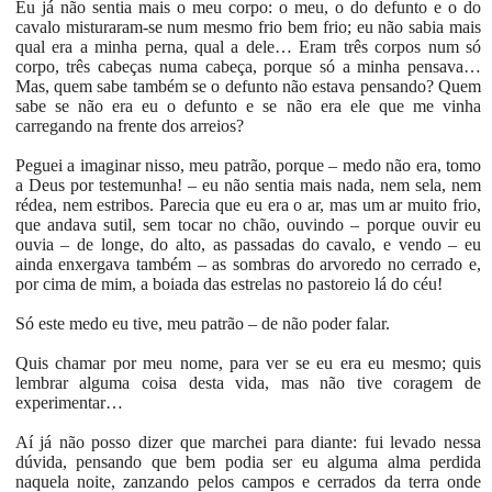
Eu já não sentia mais o meu corpo: o meu, o do defunto e o do
cavalo misturaram-se num mesmo frio bem frio; eu não sabia mais
qual era a minha perna, qual a dele… Eram três corpos num só
corpo, três cabeças numa cabeça, porque só a minha pensava…
Mas, quem sabe também se o defunto não estava pensando? Quem
sabe se não era eu o defunto e se não era ele que me vinha
carregando na frente dos arreios?
Peguei a imaginar nisso, meu patrão, porque – medo não era, tomo
a Deus por testemunha! – eu não sentia mais nada, nem sela, nem
rédea, nem estribos. Parecia que eu era o ar, mas um ar muito frio,
que andava sutil, sem tocar no chão, ouvindo – porque ouvir eu
ouvia – de longe, do alto, as passadas do cavalo, e vendo – eu
ainda enxergava também – as sombras do arvoredo no cerrado e,
por cima de mim, a boiada das estrelas no pastoreio lá do céu!
Só este medo eu tive, meu patrão – de não poder falar.
Quis chamar por meu nome, para ver se eu era eu mesmo; quis
lembrar alguma coisa desta vida, mas não tive coragem de
experimentar…
Aí já não posso dizer que marchei para diante: fui levado nessa
dúvida, pensando que bem podia ser eu alguma alma perdida
naquela noite, zanzando pelos campos e cerrados da terra onde