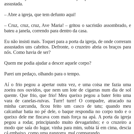
assustada.
– Abre a igreja, que tem defunto aqui!
– Cruz, cruz, cruz, Ave Maria! – gritou o sacristão assombrado, e
bateu a janela, correndo para dentro da casa.
Eu não insisti mais. Toquei para a porta da igreja, de onde correram
assustados uns cabritos. Defronte, o cruzeiro abria os braços para
nós. Como havia de ser?
Quem me podia ajudar a descer aquele corpo?
Parei um pedaço, olhando para o tempo.
Aí o frio pegou a apertar outra vez, e uma coisa me fazia uma
zoeira nos ouvidos, que nem um lote de cigarras num dia de sol
quente. Que frio, que frio! Meu queixo pegou a bater feito uma
vara de canelas-ruivas. Turrr! turrr! O compadre, atracado na
minha carcunda, ficou feito um casco de tatu; quando meu
calcanhar batia no pé dele, o baque respondia no corpo todo e o
queixo dele me fincava com mais força na apá. A porta da igreja
pegou a rodar, principiando muito devagarinho; e o cruzeiro a
modo que saía do lugar, vinha para mim, subia lá em cima, descia
cá embaixo, como uma gangorra, mal comparando.