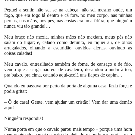
Peguei a sentir, não sei se na cabeça, não sei mesmo onde, um
fogo, que era fogo lá dentro e cá fora, no meu corpo, nas minhas
pernas, nas mãos, nos pés, nas costas era uma friúra, que ninguém
nunca viu tão grande!…
Meu braço não mexia, minhas mãos não mexiam, meus pés não
saíam do lugar; e, calado como defunto, eu fiquei ali, de olhos
arregalados, olhando a escuridão, ouvidos alertas, ouvindo as
coisas caladas!
Meu cavalo, entresilhado também de fome, de cansaço e de frio,
vendo que a carga não era de cavaleiro, desandou a andar à toa,
pra baixo, pra cima, catando aqui-acolá uns fiapos de capim…
Quando eu passava por perto da porta de alguma casa, fazia força e
podia gritar:
– Ô de casa! Gente, vem ajudar um cristão! Vem dar uma demão
aqui!
Ninguém respondia!
Numa porta em que o cavalo parou mais tempo – porque uma hora
meu queimado parecia cavalo de aleijado parando nas portas para