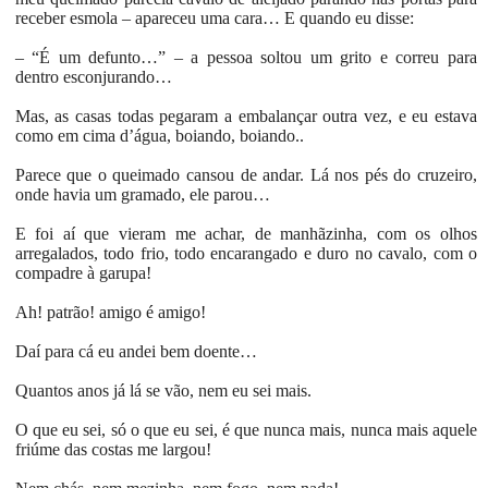
receber esmola – apareceu uma cara… E quando eu disse:
– “É um defunto…” – a pessoa soltou um grito e correu para
dentro esconjurando…
Mas, as casas todas pegaram a embalançar outra vez, e eu estava
como em cima d’água, boiando, boiando..
Parece que o queimado cansou de andar. Lá nos pés do cruzeiro,
onde havia um gramado, ele parou…
E foi aí que vieram me achar, de manhãzinha, com os olhos
arregalados, todo frio, todo encarangado e duro no cavalo, com o
compadre à garupa!
Ah! patrão! amigo é amigo!
Daí para cá eu andei bem doente…
Quantos anos já lá se vão, nem eu sei mais.
O que eu sei, só o que eu sei, é que nunca mais, nunca mais aquele
friúme das costas me largou!