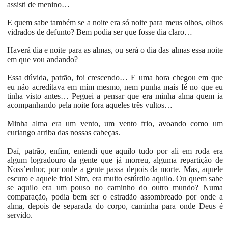
assisti de menino…
E quem sabe também se a noite era só noite para meus olhos, olhos
vidrados de defunto? Bem podia ser que fosse dia claro…
Haverá dia e noite para as almas, ou será o dia das almas essa noite
em que vou andando?
Essa dúvida, patrão, foi crescendo… E uma hora chegou em que
eu não acreditava em mim mesmo, nem punha mais fé no que eu
tinha visto antes… Peguei a pensar que era minha alma quem ia
acompanhando pela noite fora aqueles três vultos…
Minha alma era um vento, um vento frio, avoando como um
curiango arriba das nossas cabeças.
Daí, patrão, enfim, entendi que aquilo tudo por ali em roda era
algum logradouro da gente que já morreu, alguma repartição de
Noss’enhor, por onde a gente passa depois da morte. Mas, aquele
escuro e aquele frio! Sim, era muito estúrdio aquilo. Ou quem sabe
se aquilo era um pouso no caminho do outro mundo? Numa
comparação, podia bem ser o estradão assombreado por onde a
alma, depois de separada do corpo, caminha para onde Deus é
servido.