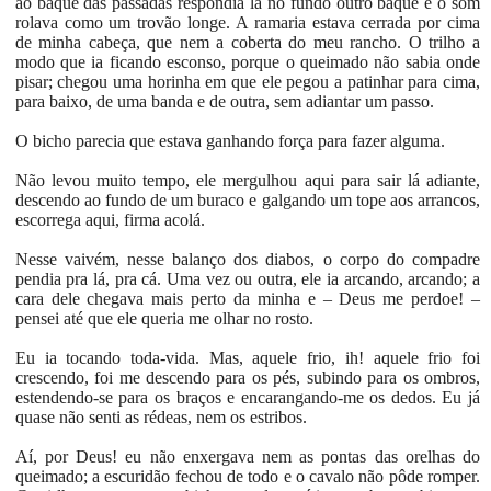
ao baque das passadas respondia lá no fundo outro baque e o som
rolava como um trovão longe. A ramaria estava cerrada por cima
de minha cabeça, que nem a coberta do meu rancho. O trilho a
modo que ia ficando esconso, porque o queimado não sabia onde
pisar; chegou uma horinha em que ele pegou a patinhar para cima,
para baixo, de uma banda e de outra, sem adiantar um passo.
O bicho parecia que estava ganhando força para fazer alguma.
Não levou muito tempo, ele mergulhou aqui para sair lá adiante,
descendo ao fundo de um buraco e galgando um tope aos arrancos,
escorrega aqui, firma acolá.
Nesse vaivém, nesse balanço dos diabos, o corpo do compadre
pendia pra lá, pra cá. Uma vez ou outra, ele ia arcando, arcando; a
cara dele chegava mais perto da minha e – Deus me perdoe! –
pensei até que ele queria me olhar no rosto.
Eu ia tocando toda-vida. Mas, aquele frio, ih! aquele frio foi
crescendo, foi me descendo para os pés, subindo para os ombros,
estendendo-se para os braços e encarangando-me os dedos. Eu já
quase não senti as rédeas, nem os estribos.
Aí, por Deus! eu não enxergava nem as pontas das orelhas do
queimado; a escuridão fechou de todo e o cavalo não pôde romper.