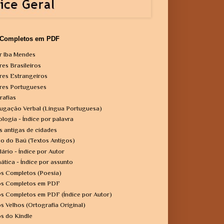
 Completos em PDF
r Iba Mendes
res Brasileiros
res Estrangeiros
res Portugueses
rafias
ugação Verbal (Língua Portuguesa)
ologia - Índice por palavra
s antigas de cidades
o do Baú (Textos Antigos)
lário - Índice por Autor
ática - Índice por assunto
os Completos (Poesia)
os Completos em PDF
os Completos em PDF (Índice por Autor)
os Velhos (Ortografia Original)
os do Kindle