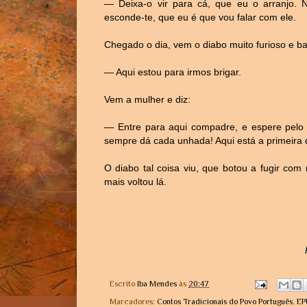
— Deixa-o vir para cá, que eu o arranjo. N
esconde-te, que eu é que vou falar com ele.
Chegado o dia, vem o diabo muito furioso e b
— Aqui estou para irmos brigar.
Vem a mulher e diz:
— Entre para aqui compadre, e espere pelo
sempre dá cada unhada! Aqui está a primeira
O diabo tal coisa viu, que botou a fugir co
mais voltou lá.
Escrito
Iba Mendes
às
20:47
Marcadores:
Contos Tradicionais do Povo Português
,
EP