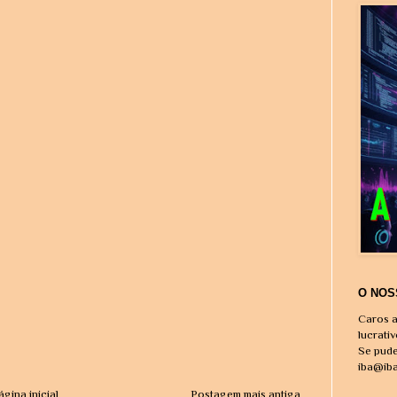
O NOS
Caros a
lucrati
Se pude
iba@ib
ágina inicial
Postagem mais antiga