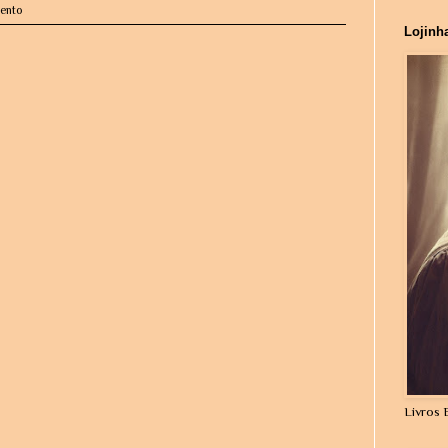
mento
Lojinh
Livros 