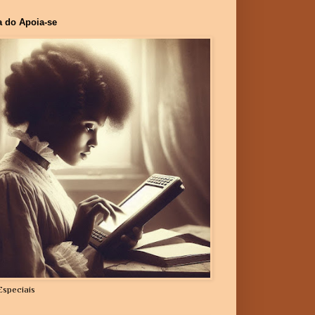
a do Apoia-se
Especiais