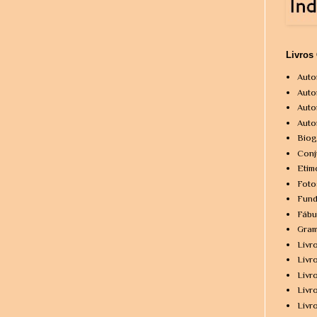
Livros
Auto
Auto
Auto
Auto
Biog
Conj
Etim
Foto
Fund
Fábu
Gram
Livr
Livr
Livr
Livr
Livr