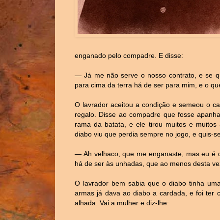
enganado pelo compadre. E disse:
— Já me não serve o nosso contrato, e se qu
para cima da terra há de ser para mim, e o que
O lavrador aceitou a condição e semeou o c
regalo. Disse ao compadre que fosse apanhar
rama da batata, e ele tirou muitos e muitos
diabo viu que perdia sempre no jogo, e quis-s
— Ah velhaco, que me enganaste; mas eu é qu
há de ser às unhadas, que ao menos desta vez 
O lavrador bem sabia que o diabo tinha uma
armas já dava ao diabo a cardada, e foi ter
alhada. Vai a mulher e diz-lhe: