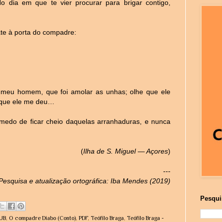
o dia em que te vier procurar para brigar contigo,
ate à porta do compadre:
 meu homem, que foi amolar as unhas; olhe que ele
 que ele me deu…
m medo de ficar cheio daquelas arranhaduras, e nunca
(
Ilha de S. Miguel — Açores
)
---
Pesquisa e atualização ortográfica: Iba Mendes (2019)
Pesqui
UB
,
O compadre Diabo (Conto)
,
PDF
,
Teófilo Braga
,
Teófilo Braga -