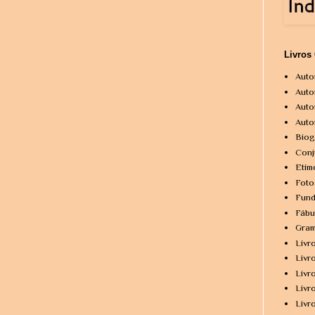
Livros
Auto
Auto
Auto
Auto
Biog
Conj
Etim
Foto
Fund
Fábu
Gram
Livr
Livr
Livr
Livr
Livr