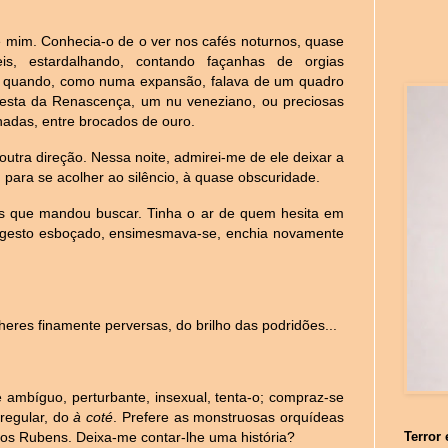
e mim. Conhecia-o de o ver nos cafés noturnos, quase
s, estardalhando, contando façanhas de orgias
 quando, como numa expansão, falava de um quadro
esta da Renascença, um nu veneziano, ou preciosas
nhadas, entre brocados de ouro.
utra direção. Nessa noite, admirei-me de ele deixar a
, para se acolher ao silêncio, à quase obscuridade.
as que mandou buscar. Tinha o ar de quem hesita em
m gesto esboçado, ensimesmava-se, enchia novamente
eres finamente perversas, do brilho das podridões...
 ambíguo, perturbante, insexual, tenta-o; compraz-se
rregular, do
à coté
. Prefere as monstruosas orquídeas
 dos Rubens. Deixa-me contar-lhe uma história?
Terror 