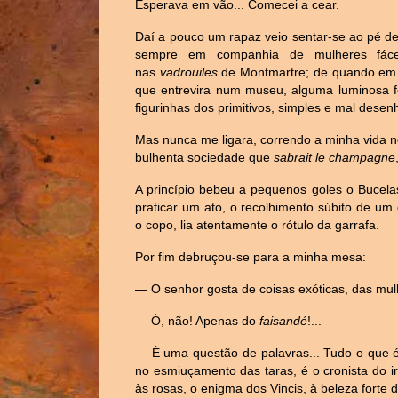
Esperava em vão... Comecei a cear.
Daí a pouco um rapaz veio sentar-se ao pé d
sempre em companhia de mulheres fácei
nas
vadrouiles
de Montmartre; de quando em
que entrevira num museu, alguma luminosa f
figurinhas dos primitivos, simples e mal dese
Mas nunca me ligara, correndo a minha vida no
bulhenta sociedade que
sabrait le champagne
A princípio bebeu a pequenos goles o Bucel
praticar um ato, o recolhimento súbito de u
o copo, lia atentamente o rótulo da garrafa.
Por fim debruçou-se para a minha mesa:
— O senhor gosta de coisas exóticas, das mulh
— Ó, não! Apenas do
faisandé
!...
— É uma questão de palavras... Tudo o que é
no esmiuçamento das taras, é o cronista do i
às rosas, o enigma dos Vincis, à beleza forte