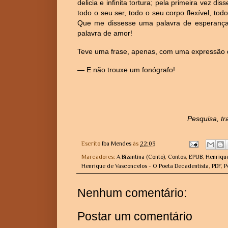
delicia e infinita tortura; pela primeira vez di
todo o seu ser, todo o seu corpo flexível, to
Que me dissesse uma palavra de esperança
palavra de amor!
Teve uma frase, apenas, com uma expressão 
— E não trouxe um fonógrafo!
Pesquisa, tr
Escrito
Iba Mendes
às
22:03
Marcadores:
A Bizantina (Conto)
,
Contos
,
EPUB
,
Henriqu
Henrique de Vasconcelos - O Poeta Decadentista
,
PDF
,
P
Nenhum comentário:
Postar um comentário