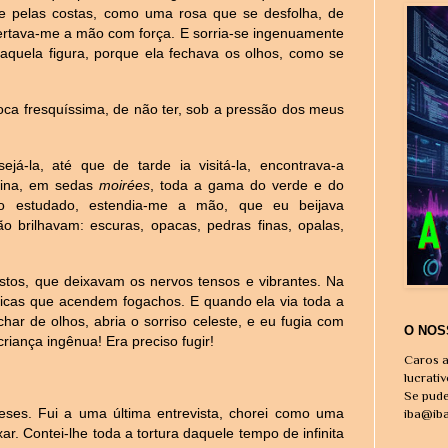
 pelas costas, como uma rosa que se desfolha, de
pertava-me a mão com força. E sorria-se ingenuamente
 aquela figura, porque ela fechava os olhos, como se
boca fresquíssima, de não ter, sob a pressão dos meus
já-la, até que de tarde ia visitá-la, encontrava-a
ntina, em sedas
moirées
, toda a gama do verde e do
to estudado, estendia-me a mão, que eu beijava
brilhavam: escuras, opacas, pedras finas, opalas,
istos, que deixavam os nervos tensos e vibrantes. Na
gicas que acendem fogachos. E quando ela via toda a
har de olhos, abria o sorriso celeste, e eu fugia com
O NOS
ança ingênua! Era preciso fugir!
Caros a
lucrati
Se pude
eses. Fui a uma última entrevista, chorei como uma
iba@ib
r. Contei-lhe toda a tortura daquele tempo de infinita