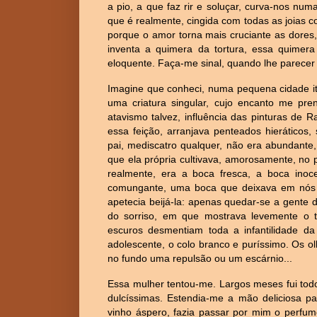
a pio, a que faz rir e soluçar, curva-nos n
que é realmente, cingida com todas as joias c
porque o amor torna mais cruciante as dores,
inventa a quimera da tortura, essa quimera
eloquente. Faça-me sinal, quando lhe parecer 
Imagine que conheci, numa pequena cidade it
uma criatura singular, cujo encanto me pre
atavismo talvez, influência das pinturas de R
essa feição, arranjava penteados hieráticos
pai, mediscatro qualquer, não era abundante
que ela própria cultivava, amorosamente, no 
realmente, era a boca fresca, a boca inoc
comungante, uma boca que deixava em nós a
apetecia beijá-la: apenas quedar-se a gente 
do sorriso, em que mostrava levemente o 
escuros desmentiam toda a infantilidade d
adolescente, o colo branco e puríssimo. Os ol
no fundo uma repulsão ou um escárnio...
Essa mulher tentou-me. Largos meses fui tod
dulcíssimas. Estendia-me a mão deliciosa pa
vinho áspero, fazia passar por mim o perfum