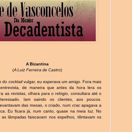
A Bizantina
(
A Luiz Ferreira de Castro
)
te do
cocktail
vulgar, eu esperava um amigo. Fora mais
entrevista, de maneira que antes da hora lera os
ara as revistas, olhara para o relógio, consultara até o
nteressado. Iam saindo os clientes, aos poucos.
levantavam das mesas, o criado, num
crac
apagava a
ica. Eu ficara já, num canto, quase na meia luz. No
 as lâmpadas faiscavam nos espelhos, tilintavam os