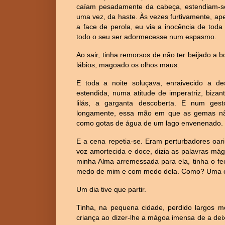
caíam pesadamente da cabeça, estendiam-se
uma vez, da haste. Às vezes furtivamente, a
a face de perola, eu via a inocência de toda
todo o seu ser adormecesse num espasmo.
Ao sair, tinha remorsos de não ter beijado a 
lábios, magoado os olhos maus.
E toda a noite soluçava, enraivecido a dese
estendida, numa atitude de imperatriz, biza
lilás, a garganta descoberta. E num ges
longamente, essa mão em que as gemas não 
como gotas de água de um lago envenenado.
E a cena repetia-se. Eram perturbadores oar
voz amortecida e doce, dizia as palavras má
minha Alma arremessada para ela, tinha o fec
medo de mim e com medo dela. Como? Uma cri
Um dia tive que partir.
Tinha, na pequena cidade, perdido largos m
criança ao dizer-lhe a mágoa imensa de a deixa