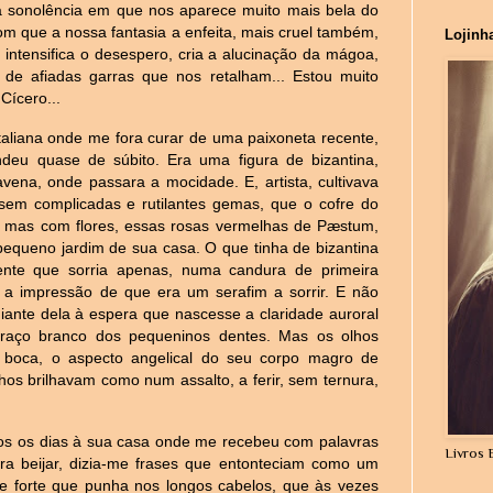
uma sonolência em que nos aparece muito mais bela do
om que a nossa fantasia a enfeita, mais cruel também,
Lojinh
 intensifica o desespero, cria a alucinação da mágoa,
 de afiadas garras que nos retalham... Estou muito
Cícero...
aliana onde me fora curar de uma paixoneta recente,
ndeu quase de súbito. Era uma figura de bizantina,
avena, onde passara a mocidade. E, artista, cultivava
, sem complicadas e rutilantes gemas, que o cofre do
, mas com flores, essas rosas vermelhas de Pæstum,
pequeno jardim de sua casa. O que tinha de bizantina
ente que sorria apenas, numa candura de primeira
 impressão de que era um serafim a sorrir. E não
diante dela à espera que nascesse a claridade auroral
traço branco dos pequeninos dentes. Mas os olhos
a boca, o aspecto angelical do seu corpo magro de
hos brilhavam como num assalto, a ferir, sem ternura,
os os dias à sua casa onde me recebeu com palavras
Livros 
ra beijar, dizia-me frases que entonteciam como um
e forte que punha nos longos cabelos, que às vezes