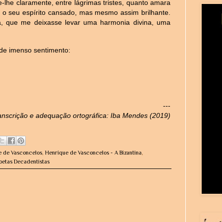
sse-lhe claramente, entre lágrimas tristes, quanto amara
do o seu espírito cansado, mas mesmo assim brilhante.
, que me deixasse levar uma harmonia divina, uma
de imenso sentimento:
---
anscrição e adequação ortográfica: Iba Mendes (2019)
e de Vasconcelos
,
Henrique de Vasconcelos - A Bizantina
,
oetas Decadentistas