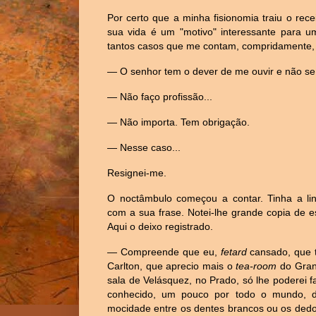
Por certo que a minha fisionomia traiu o re
sua vida é um "motivo" interessante para um
tantos casos que me contam, compridamente,
— O senhor tem o dever de me ouvir e não se 
— Não faço profissão...
— Não importa. Tem obrigação.
— Nesse caso...
Resignei-me.
O noctâmbulo começou a contar. Tinha a li
com a sua frase. Notei-lhe grande copia de 
Aqui o deixo registrado.
— Compreende que eu,
fetard
cansado, que t
Carlton, que aprecio mais o
tea-room
do Gran
sala de Velásquez, no Prado, só lhe poderei 
conhecido, um pouco por todo o mundo, 
mocidade entre os dentes brancos ou os dedo