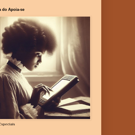
a do Apoia-se
Especiais