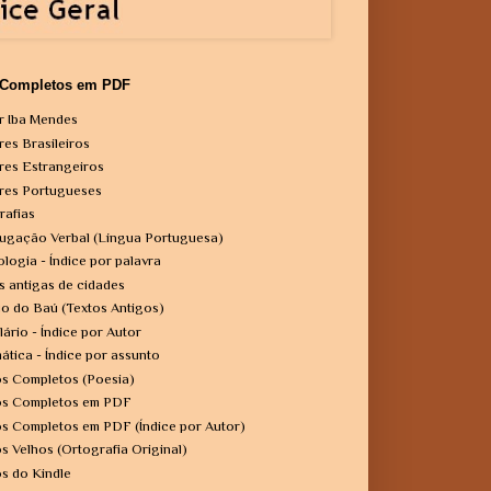
 Completos em PDF
r Iba Mendes
res Brasileiros
res Estrangeiros
res Portugueses
rafias
ugação Verbal (Língua Portuguesa)
ologia - Índice por palavra
s antigas de cidades
o do Baú (Textos Antigos)
lário - Índice por Autor
ática - Índice por assunto
os Completos (Poesia)
os Completos em PDF
os Completos em PDF (Índice por Autor)
os Velhos (Ortografia Original)
os do Kindle