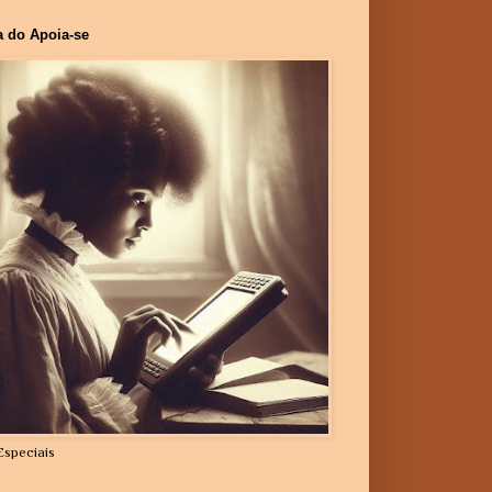
a do Apoia-se
Especiais