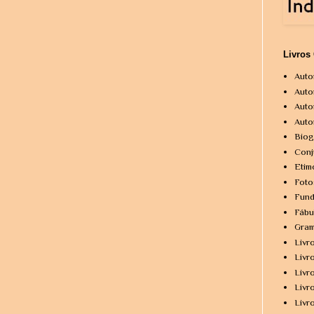
Livros
Auto
Auto
Auto
Auto
Biog
Conj
Etim
Foto
Fund
Fábu
Gram
Livr
Livr
Livr
Livr
Livr