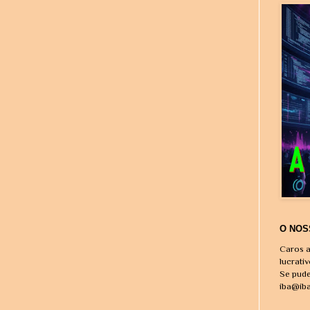
O NOS
Caros a
lucrati
Se pude
iba@ib