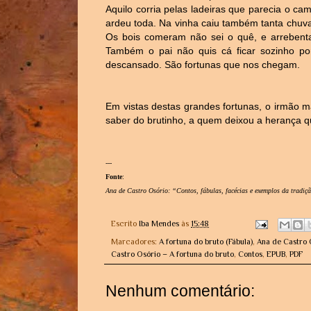
Aquilo corria pelas ladeiras que parecia o ca
ardeu toda. Na vinha caiu também tanta chuv
Os bois comeram não sei o quê, e arrebent
Também o pai não quis cá ficar sozinho po
descansado. São fortunas que nos chegam.
Em vistas destas grandes fortunas, o irmão ma
saber do brutinho, a quem deixou a herança q
---
Fonte
:
Ana de Castro Osório: “Contos, fábulas, facécias e exemplos da tradiç
Escrito
Iba Mendes
às
15:48
Marcadores:
A fortuna do bruto (Fábula)
,
Ana de Castro 
Castro Osório – A fortuna do bruto
,
Contos
,
EPUB
,
PDF
Nenhum comentário: