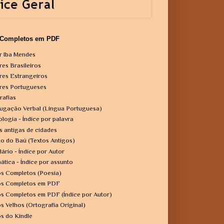
 Completos em PDF
r Iba Mendes
res Brasileiros
res Estrangeiros
res Portugueses
rafias
ugação Verbal (Língua Portuguesa)
ologia - Índice por palavra
s antigas de cidades
o do Baú (Textos Antigos)
lário - Índice por Autor
ática - Índice por assunto
os Completos (Poesia)
os Completos em PDF
os Completos em PDF (Índice por Autor)
os Velhos (Ortografia Original)
os do Kindle