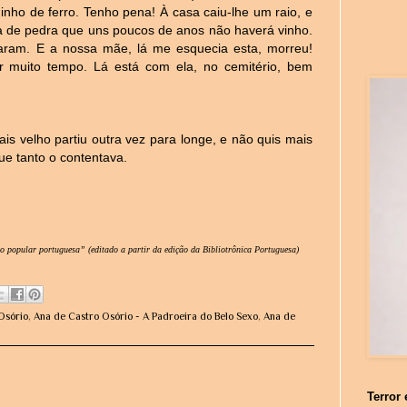
minho de ferro. Tenho pena! À casa caiu-lhe um raio, e
a de pedra que uns poucos de anos não haverá vinho.
aram. E a nossa mãe, lá me esquecia esta, morreu!
r muito tempo. Lá está com ela, no cemitério, bem
is velho partiu outra vez para longe, e não quis mais
ue tanto o contentava.
ão popular portuguesa” (editado a partir da edição da
Bibliotrônica Portuguesa
)
Osório
,
Ana de Castro Osório - A Padroeira do Belo Sexo
,
Ana de
Terror 