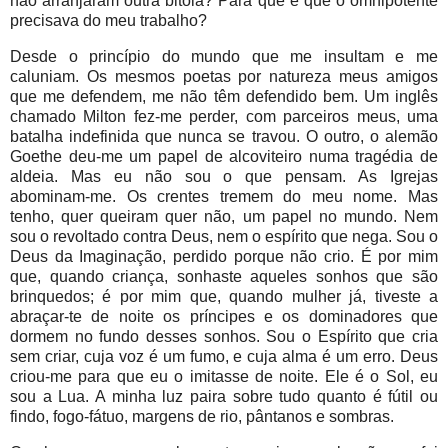
não arranjaram outra bitola? Para que é que o omnipotente
precisava do meu trabalho?
Desde o princípio do mundo que me insultam e me
caluniam. Os mesmos poetas por natureza meus amigos
que me defendem, me não têm defendido bem. Um inglês
chamado Milton fez-me perder, com parceiros meus, uma
batalha indefinida que nunca se travou. O outro, o alemão
Goethe deu-me um papel de alcoviteiro numa tragédia de
aldeia. Mas eu não sou o que pensam. As Igrejas
abominam-me. Os crentes tremem do meu nome. Mas
tenho, quer queiram quer não, um papel no mundo. Nem
sou o revoltado contra Deus, nem o espírito que nega. Sou o
Deus da Imaginação, perdido porque não crio. É por mim
que, quando criança, sonhaste aqueles sonhos que são
brinquedos; é por mim que, quando mulher já, tiveste a
abraçar-te de noite os príncipes e os dominadores que
dormem no fundo desses sonhos. Sou o Espírito que cria
sem criar, cuja voz é um fumo, e cuja alma é um erro. Deus
criou-me para que eu o imitasse de noite. Ele é o Sol, eu
sou a Lua. A minha luz paira sobre tudo quanto é fútil ou
findo, fogo-fátuo, margens de rio, pântanos e sombras.