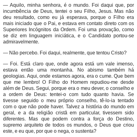
— Aquilo, minha senhora, é o mundo. Foi daqui que, por
incumbência de Deus, tentei o seu Filho, Jesus. Mas não
deu resultado, como eu já esperava, porque o Filho era
mais iniciado que o Pai, e estava em contato direto com os
Superiores Incógnitos da Ordem. Foi uma provação, como
se diz em linguagem iniciática, e o Candidato portou-se
admiravelmente.
— Não percebo. Foi daqui, realmente, que tentou Cristo?
— Foi. Está claro que, onde agora está um vale imenso,
estava então uma montanha. No abismo também há
geologias. Aqui, onde estamos agora, era o cume. Que bem
que me lembro! O Filho do Homem repudiou-me desde
além de Deus. Segui, porque era o meu dever, o conselho e
a ordem de Deus: tentei-o com tudo quanto havia. Se
tivesse seguido o meu próprio conselho, tê-lo-ia tentado
com o que não pode haver. Talvez a história do mundo em
geral, e a da religião cristã em particular, tivessem sido
diferentes. Mas que podem contra a força do Destino,
supremo arquiteto de todos os mundos, o Deus que criou
este, e eu que, por que o nega, o sustenta?