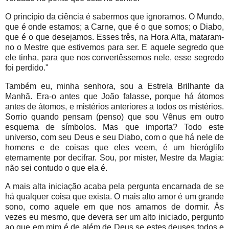
O princípio da ciência é sabermos que ignoramos. O Mundo,
que é onde estamos; a Carne, que é o que somos; o Diabo,
que é o que desejamos. Esses três, na Hora Alta, mataram-
no o Mestre que estivemos para ser. E aquele segredo que
ele tinha, para que nos convertêssemos nele, esse segredo
foi perdido."
Também eu, minha senhora, sou a Estrela Brilhante da
Manhã. Era-o antes que João falasse, porque há átomos
antes de átomos, e mistérios anteriores a todos os mistérios.
Sorrio quando pensam (penso) que sou Vênus em outro
esquema de símbolos. Mas que importa? Todo este
universo, com seu Deus e seu Diabo, com o que há nele de
homens e de coisas que eles veem, é um hieróglifo
eternamente por decifrar. Sou, por mister, Mestre da Magia:
não sei contudo o que ela é.
A mais alta iniciação acaba pela pergunta encarnada de se
há qualquer coisa que exista. O mais alto amor é um grande
sono, como aquele em que nos amamos de dormir. Às
vezes eu mesmo, que devera ser um alto iniciado, pergunto
ao que em mim é de além de Deus se estes deuses todos e