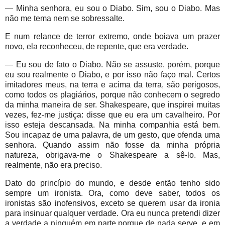
— Minha senhora, eu sou o Diabo. Sim, sou o Diabo. Mas
não me tema nem se sobressalte.
E num relance de terror extremo, onde boiava um prazer
novo, ela reconheceu, de repente, que era verdade.
— Eu sou de fato o Diabo. Não se assuste, porém, porque
eu sou realmente o Diabo, e por isso não faço mal. Certos
imitadores meus, na terra e acima da terra, são perigosos,
como todos os plagiários, porque não conhecem o segredo
da minha maneira de ser. Shakespeare, que inspirei muitas
vezes, fez-me justiça: disse que eu era um cavalheiro. Por
isso esteja descansada. Na minha companhia está bem.
Sou incapaz de uma palavra, de um gesto, que ofenda uma
senhora. Quando assim não fosse da minha própria
natureza, obrigava-me o Shakespeare a sê-lo. Mas,
realmente, não era preciso.
Dato do princípio do mundo, e desde então tenho sido
sempre um ironista. Ora, como deve saber, todos os
ironistas são inofensivos, exceto se querem usar da ironia
para insinuar qualquer verdade. Ora eu nunca pretendi dizer
a verdade a ninguém em parte porque de nada serve, e em