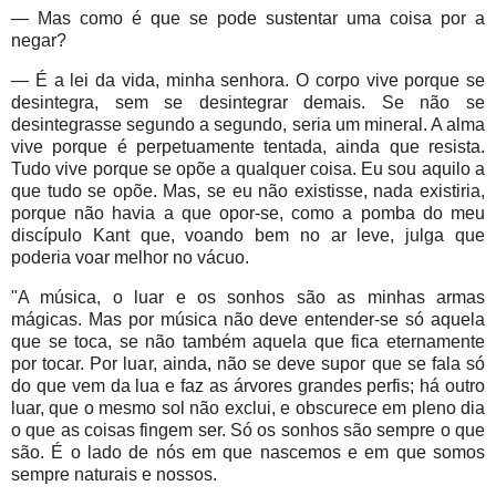
— Mas como é que se pode sustentar uma coisa por a
negar?
— É a lei da vida, minha senhora. O corpo vive porque se
desintegra, sem se desintegrar demais. Se não se
desintegrasse segundo a segundo, seria um mineral. A alma
vive porque é perpetuamente tentada, ainda que resista.
Tudo vive porque se opõe a qualquer coisa. Eu sou aquilo a
que tudo se opõe. Mas, se eu não existisse, nada existiria,
porque não havia a que opor-se, como a pomba do meu
discípulo Kant que, voando bem no ar leve, julga que
poderia voar melhor no vácuo.
"A música, o luar e os sonhos são as minhas armas
mágicas. Mas por música não deve entender-se só aquela
que se toca, se não também aquela que fica eternamente
por tocar. Por luar, ainda, não se deve supor que se fala só
do que vem da lua e faz as árvores grandes perfis; há outro
luar, que o mesmo sol não exclui, e obscurece em pleno dia
o que as coisas fingem ser. Só os sonhos são sempre o que
são. É o lado de nós em que nascemos e em que somos
sempre naturais e nossos.