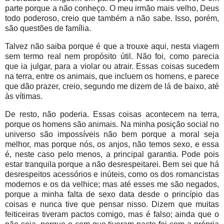
parte porque a não conheço. O meu irmão mais velho, Deus
todo poderoso, creio que também a não sabe. Isso, porém,
são questões de família.
Talvez não saiba porque é que a trouxe aqui, nesta viagem
sem termo real nem propósito útil. Não foi, como parecia
que ia julgar, para a violar ou atrair. Essas coisas sucedem
na terra, entre os animais, que incluem os homens, e parece
que dão prazer, creio, segundo me dizem de lá de baixo, até
às vítimas.
De resto, não poderia. Essas coisas acontecem na terra,
porque os homens são animais. Na minha posição social no
universo são impossíveis não bem porque a moral seja
melhor, mas porque nós, os anjos, não temos sexo, e essa
é, neste caso pelo menos, a principal garantia. Pode pois
estar tranquila porque a não desrespeitarei. Bem sei que há
desrespeitos acessórios e inúteis, como os dos romancistas
modernos e os da velhice; mas até esses me são negados,
porque a minha falta de sexo data desde o princípio das
coisas e nunca tive que pensar nisso. Dizem que muitas
feiticeiras tiveram pactos comigo, mas é falso; ainda que o