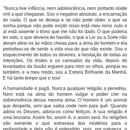
"Nunca tive infância, nem adolescência, nem portanto idade
viril a que chegasse. Sou o negativo absoluto, a encarnação
do nada. O que se deseja e se não pode obter, o que se
sonha porque não pode existir nisso está meu reino nulo e
aí está assente o trono que me não foi dado. O que poderia
ter sido, o que deveria ter havido, o que a Lei ou a Sorte não
deram atirei-os às mãos cheias para a alma do homem e ela
perturbou-se de sentir a vida viva do que não existe. Sou o
esquecimento de todos os deveres, a hesitação de todas as
intenções. Os tristes e os cansados da vida, depois de
levantados da ilusão erguem para mim os olhos, porque eu
também, e a meu modo, sou a Estrela Brilhante da Manhã.
E há tanto tempo que o sou!
A humanidade é pagã. Nunca qualquer religião a penetrou.
Nem está na alma do homem vulgar o poder crer na
sobrevivência dessa mesma alma. O homem é um animal
que desperta, sem que saiba onde nem para quê. Quando
adora os Deuses, adora-os como feitiços. A sua religião é
uma bruxaria. Assim foi, assim é, e assim será. As religiões
são somente o que extravasa dos mistérios para a
profanidade e dela não é entendido, pois, por natureza, o