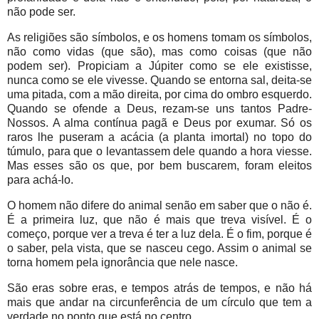
não pode ser.
As religiões são símbolos, e os homens tomam os símbolos,
não como vidas (que são), mas como coisas (que não
podem ser). Propiciam a Júpiter como se ele existisse,
nunca como se ele vivesse. Quando se entorna sal, deita-se
uma pitada, com a mão direita, por cima do ombro esquerdo.
Quando se ofende a Deus, rezam-se uns tantos Padre-
Nossos. A alma contínua pagã e Deus por exumar. Só os
raros lhe puseram a acácia (a planta imortal) no topo do
túmulo, para que o levantassem dele quando a hora viesse.
Mas esses são os que, por bem buscarem, foram eleitos
para achá-lo.
O homem não difere do animal senão em saber que o não é.
É a primeira luz, que não é mais que treva visível. É o
começo, porque ver a treva é ter a luz dela. É o fim, porque é
o saber, pela vista, que se nasceu cego. Assim o animal se
torna homem pela ignorância que nele nasce.
São eras sobre eras, e tempos atrás de tempos, e não há
mais que andar na circunferência de um círculo que tem a
verdade no ponto que está no centro.