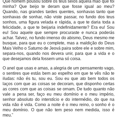
Que homem pousou sobre os teus seios aquela mão que foi
minha? Que beijo te deram que fosse igual ao meu?
Quando, nas grandes tardes quentes, sonhavas tanto que
sonhavas de sonhar, não viste passar, no fundo dos teus
sonhos, uma figura velada e rápida, a que te daria toda a
felicidade, a que te beijaria indefinidamente? Era eu! Sou
eu! Sou aquele que sempre procuraste e nunca poderás
achar. Talvez, no fundo imenso do abismo, Deus mesmo me
busque, para que eu o complete, mas a maldição do Deus
Mais Velho o Saturno de Jeová paira sobre ele e sobre mim,
separa-nos, quando nos devera unir, para que a vida e o
que desejamos dela fossem uma só coisa.
O anel que usas e amas, a alegria de um pensamento vago,
o sentires que estás bem ao espelho em que te vês não te
iludas: não és tu, sou eu. Sou eu que ato bem todos os
laços com que as coisas se decoram, que disponho certas
as cores com que as coisas se ornam. De tudo quanto não
vale a pena ser, faço eu meu domínio e o meu império,
senhor absoluto do interstício e do intermédio, do que na
vida não é vida. Como a noite é o meu reino, o sonho é o
meu domínio. O que não tem peso nem medida, isso é
meu."