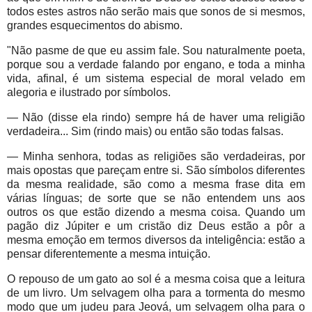
todos estes astros não serão mais que sonos de si mesmos,
grandes esquecimentos do abismo.
"Não pasme de que eu assim fale. Sou naturalmente poeta,
porque sou a verdade falando por engano, e toda a minha
vida, afinal, é um sistema especial de moral velado em
alegoria e ilustrado por símbolos.
— Não (disse ela rindo) sempre há de haver uma religião
verdadeira... Sim (rindo mais) ou então são todas falsas.
— Minha senhora, todas as religiões são verdadeiras, por
mais opostas que pareçam entre si. São símbolos diferentes
da mesma realidade, são como a mesma frase dita em
várias línguas; de sorte que se não entendem uns aos
outros os que estão dizendo a mesma coisa. Quando um
pagão diz Júpiter e um cristão diz Deus estão a pôr a
mesma emoção em termos diversos da inteligência: estão a
pensar diferentemente a mesma intuição.
O repouso de um gato ao sol é a mesma coisa que a leitura
de um livro. Um selvagem olha para a tormenta do mesmo
modo que um judeu para Jeová, um selvagem olha para o