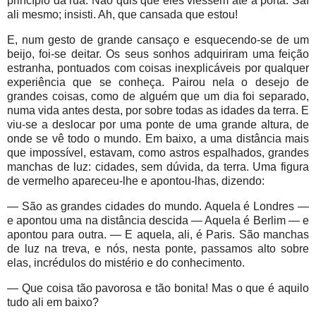
princípio da rua. Não quis que eles viessem até à porta. Saí
ali mesmo; insisti. Ah, que cansada que estou!
E, num gesto de grande cansaço e esquecendo-se de um
beijo, foi-se deitar. Os seus sonhos adquiriram uma feição
estranha, pontuados com coisas inexplicáveis por qualquer
experiência que se conheça. Pairou nela o desejo de
grandes coisas, como de alguém que um dia foi separado,
numa vida antes desta, por sobre todas as idades da terra. E
viu-se a deslocar por uma ponte de uma grande altura, de
onde se vê todo o mundo. Em baixo, a uma distância mais
que impossível, estavam, como astros espalhados, grandes
manchas de luz: cidades, sem dúvida, da terra. Uma figura
de vermelho apareceu-lhe e apontou-lhas, dizendo:
— São as grandes cidades do mundo. Aquela é Londres —
e apontou uma na distância descida — Aquela é Berlim — e
apontou para outra. — E aquela, ali, é Paris. São manchas
de luz na treva, e nós, nesta ponte, passamos alto sobre
elas, incrédulos do mistério e do conhecimento.
— Que coisa tão pavorosa e tão bonita! Mas o que é aquilo
tudo ali em baixo?