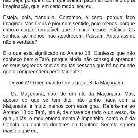
não seja, porque o com que tiveram pacto foi com a própria
imaginação, que, em certo modo, sou eu.
Esteja, pois, tranquila. Corrompo, é certo, porque faço
imaginar. Mas Deus é pior num sentido, pelo menos, porque
criou o corpo corruptível, que é muito menos estético. Os
sonhos, ao menos, não apodrecem. Passam. Antes assim,
não é verdade?
É o que está significado no Arcano 18. Confesso que não
conheço bem o Tarô, porque ainda não consegui aprender
os seus segredos com as muitas pessoas que há no mundo
que o compreendem perfeitamente."
— Dezoito? O meu marido tem o grau 18 da Maçonaria.
— Da Maçonaria, não: de um rito da Maçonaria. Mas,
apesar do que se tem dito, não tenho nada com a
Maçonaria, e muito menos com esse grau. Referia-me ao
Arcano 18 do Tarô, isto é, da chave de todo o universo, da
qual, aliás, o meu entendimento é imperfeito, como o é da
Cabala, da qual os doutores da Doutrina Secreta sabem
mais do que eu.