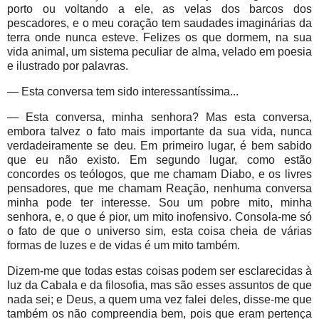
porto ou voltando a ele, as velas dos barcos dos
pescadores, e o meu coração tem saudades imaginárias da
terra onde nunca esteve. Felizes os que dormem, na sua
vida animal, um sistema peculiar de alma, velado em poesia
e ilustrado por palavras.
— Esta conversa tem sido interessantíssima...
— Esta conversa, minha senhora? Mas esta conversa,
embora talvez o fato mais importante da sua vida, nunca
verdadeiramente se deu. Em primeiro lugar, é bem sabido
que eu não existo. Em segundo lugar, como estão
concordes os teólogos, que me chamam Diabo, e os livres
pensadores, que me chamam Reação, nenhuma conversa
minha pode ter interesse. Sou um pobre mito, minha
senhora, e, o que é pior, um mito inofensivo. Consola-me só
o fato de que o universo sim, esta coisa cheia de várias
formas de luzes e de vidas é um mito também.
Dizem-me que todas estas coisas podem ser esclarecidas à
luz da Cabala e da filosofia, mas são esses assuntos de que
nada sei; e Deus, a quem uma vez falei deles, disse-me que
também os não compreendia bem, pois que eram pertença