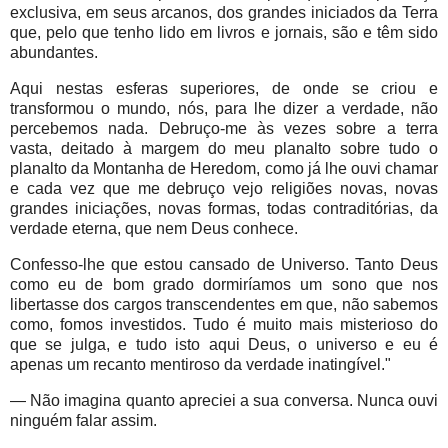
exclusiva, em seus arcanos, dos grandes iniciados da Terra
que, pelo que tenho lido em livros e jornais, são e têm sido
abundantes.
Aqui nestas esferas superiores, de onde se criou e
transformou o mundo, nós, para lhe dizer a verdade, não
percebemos nada. Debruço-me às vezes sobre a terra
vasta, deitado à margem do meu planalto sobre tudo o
planalto da Montanha de Heredom, como já lhe ouvi chamar
e cada vez que me debruço vejo religiões novas, novas
grandes iniciações, novas formas, todas contraditórias, da
verdade eterna, que nem Deus conhece.
Confesso-lhe que estou cansado de Universo. Tanto Deus
como eu de bom grado dormiríamos um sono que nos
libertasse dos cargos transcendentes em que, não sabemos
como, fomos investidos. Tudo é muito mais misterioso do
que se julga, e tudo isto aqui Deus, o universo e eu é
apenas um recanto mentiroso da verdade inatingível."
— Não imagina quanto apreciei a sua conversa. Nunca ouvi
ninguém falar assim.