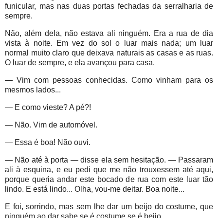
funicular, mas nas duas portas fechadas da serralharia de
sempre.
Não, além dela, não estava ali ninguém. Era a rua de dia
vista à noite. Em vez do sol o luar mais nada; um luar
normal muito claro que deixava naturais as casas e as ruas.
O luar de sempre, e ela avançou para casa.
— Vim com pessoas conhecidas. Como vinham para os
mesmos lados...
— E como vieste? A pé?!
— Não. Vim de automóvel.
— Essa é boa! Não ouvi.
— Não até à porta — disse ela sem hesitação. — Passaram
ali à esquina, e eu pedi que me não trouxessem até aqui,
porque queria andar este bocado de rua com este luar tão
lindo. E está lindo... Olha, vou-me deitar. Boa noite...
E foi, sorrindo, mas sem lhe dar um beijo do costume, que
ninguém ao dar sabe se é costume se é beijo.