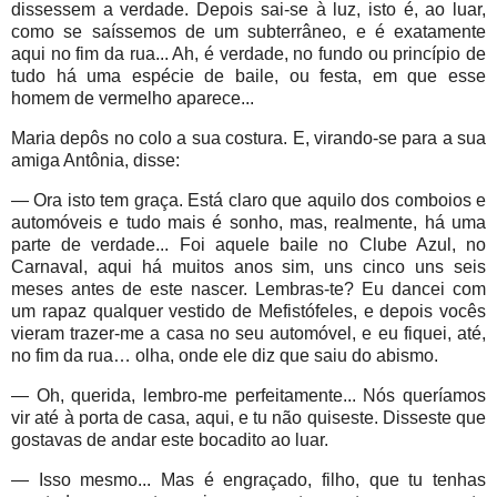
dissessem a verdade. Depois sai-se à luz, isto é, ao luar,
como se saíssemos de um subterrâneo, e é exatamente
aqui no fim da rua... Ah, é verdade, no fundo ou princípio de
tudo há uma espécie de baile, ou festa, em que esse
homem de vermelho aparece...
Maria depôs no colo a sua costura. E, virando-se para a sua
amiga Antônia, disse:
— Ora isto tem graça. Está claro que aquilo dos comboios e
automóveis e tudo mais é sonho, mas, realmente, há uma
parte de verdade... Foi aquele baile no Clube Azul, no
Carnaval, aqui há muitos anos sim, uns cinco uns seis
meses antes de este nascer. Lembras-te? Eu dancei com
um rapaz qualquer vestido de Mefistófeles, e depois vocês
vieram trazer-me a casa no seu automóvel, e eu fiquei, até,
no fim da rua… olha, onde ele diz que saiu do abismo.
— Oh, querida, lembro-me perfeitamente... Nós queríamos
vir até à porta de casa, aqui, e tu não quiseste. Disseste que
gostavas de andar este bocadito ao luar.
— Isso mesmo... Mas é engraçado, filho, que tu tenhas