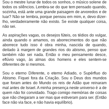
Sou o mestre lunar de todos os sonhos, o músico solene de
todos os silêncios. Lembra-se do que tem pensado quando,
sozinha, está ante uma grande paisagem de arvoredos e de
luar? Não se lembra, porque pensou em mim, e, devo dizer-
lho, verdadeiramente não existo. Se existe qualquer coisa,
não sei.
As aspirações vagas, os desejos fúteis, os tédios do vulgar,
ainda quando o amamos, os aborrecimentos do que não
aborrece tudo isso é obra minha, nascida de quando,
deitado à margem de grandes rios do abismo, penso que
também não sei nada. Então o meu pensamento desce,
eflúvio vago, às almas dos homens e eles sentem-se
diferentes de si mesmos.
Sou o eterno Diferente, o eterno Adiado, o Supérfluo do
Abismo. Fiquei fora da Criação. Sou o Deus dos mundos
que foram antes do Mundo os reis de Adão que reinaram
mal antes de Israel. A minha presença neste universo é a de
quem não foi convidado. Trago comigo memórias de coisas
que não chegaram a ser mas que estiveram para ser. (Então
face não via face, e não havia equilíbrio).