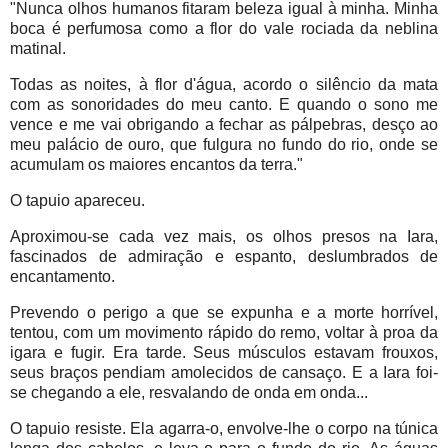
"Nunca olhos humanos fitaram beleza igual à minha. Minha
boca é perfumosa como a flor do vale rociada da neblina
matinal.
Todas as noites, à flor d'água, acordo o silêncio da mata
com as sonoridades do meu canto. E quando o sono me
vence e me vai obrigando a fechar as pálpebras, desço ao
meu palácio de ouro, que fulgura no fundo do rio, onde se
acumulam os maiores encantos da terra."
O tapuio apareceu.
Aproximou-se cada vez mais, os olhos presos na Iara,
fascinados de admiração e espanto, deslumbrados de
encantamento.
Prevendo o perigo a que se expunha e a morte horrível,
tentou, com um movimento rápido do remo, voltar à proa da
igara e fugir. Era tarde. Seus músculos estavam frouxos,
seus braços pendiam amolecidos de cansaço. E a Iara foi-
se chegando a ele, resvalando de onda em onda...
O tapuio resiste. Ela agarra-o, envolve-lhe o corpo na túnica