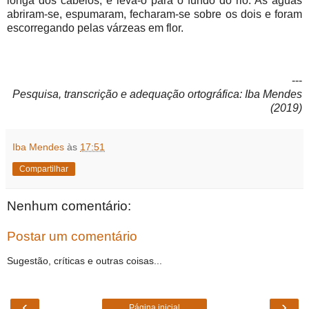
longa dos cabelos, e leva-o para o fundo do rio. As águas
abriram-se, espumaram, fecharam-se sobre os dois e foram
escorregando pelas várzeas em flor.
---
Pesquisa, transcrição e adequação ortográfica: Iba Mendes
(2019)
Iba Mendes
às
17:51
Compartilhar
Nenhum comentário:
Postar um comentário
Sugestão, críticas e outras coisas...
‹
›
Página inicial