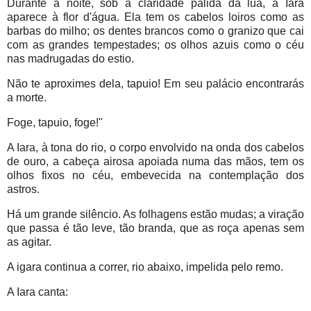
Durante a noite, sob a claridade pálida da lua, a Iara
aparece à flor d'água. Ela tem os cabelos loiros como as
barbas do milho; os dentes brancos como o granizo que cai
com as grandes tempestades; os olhos azuis como o céu
nas madrugadas do estio.
Não te aproximes dela, tapuio! Em seu palácio encontrarás
a morte.
Foge, tapuio, foge!"
A Iara, à tona do rio, o corpo envolvido na onda dos cabelos
de ouro, a cabeça airosa apoiada numa das mãos, tem os
olhos fixos no céu, embevecida na contemplação dos
astros.
Há um grande silêncio. As folhagens estão mudas; a viração
que passa é tão leve, tão branda, que as roça apenas sem
as agitar.
A igara continua a correr, rio abaixo, impelida pelo remo.
A Iara canta: