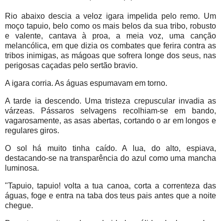
Rio abaixo descia a veloz igara impelida pelo remo. Um
moço tapuio, belo como os mais belos da sua tribo, robusto
e valente, cantava à proa, a meia voz, uma canção
melancólica, em que dizia os combates que ferira contra as
tribos inimigas, as mágoas que sofrera longe dos seus, nas
perigosas caçadas pelo sertão bravio.
A igara corria. As águas espumavam em torno.
A tarde ia descendo. Uma tristeza crepuscular invadia as
várzeas. Pássaros selvagens recolhiam-se em bando,
vagarosamente, as asas abertas, cortando o ar em longos e
regulares giros.
O sol há muito tinha caído. A lua, do alto, espiava,
destacando-se na transparência do azul como uma mancha
luminosa.
"Tapuio, tapuio! volta a tua canoa, corta a correnteza das
águas, foge e entra na taba dos teus pais antes que a noite
chegue.