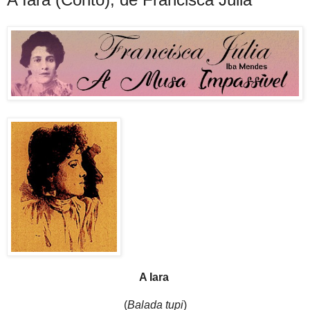
A Iara
(
Balada tupi
)