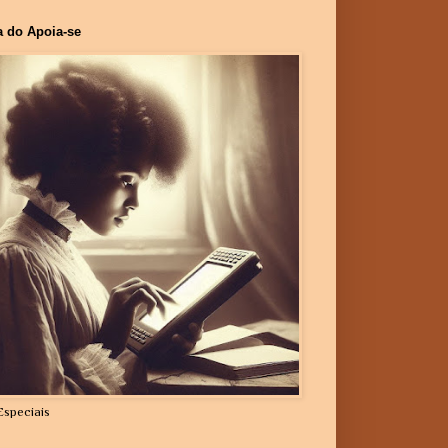
a do Apoia-se
Especiais