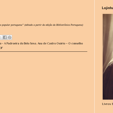
Lojinh
ão popular portuguesa” (editado a partir da edição da
Bibliotrônica Portuguesa
)
o - A Padroeira do Belo Sexo
,
Ana de Castro Osório – O conselho
DF
Livros 