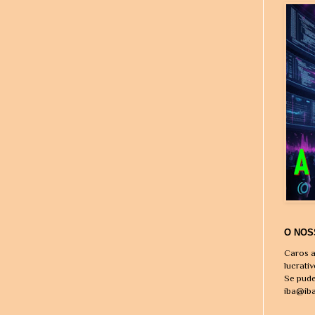
O NOS
Caros a
lucrati
Se pude
iba@ib