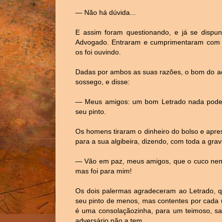
— Não há dúvida...
E assim foram questionando, e já se disp
Advogado. Entraram e cumprimentaram com mu
os foi ouvindo.
Dadas por ambos as suas razões, o bom do ad
sossego, e disse:
— Meus amigos: um bom Letrado nada pode j
seu pinto.
Os homens tiraram o dinheiro do bolso e apr
para a sua algibeira, dizendo, com toda a grav
— Vão em paz, meus amigos, que o cuco nem
mas foi para mim!
Os dois palermas agradeceram ao Letrado, qu
seu pinto de menos, mas contentes por cada 
é uma consolaçãozinha, para um teimoso, s
adversário não a tem.