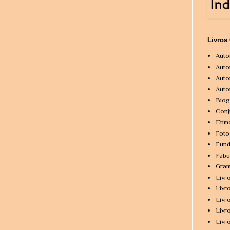
Livros
Auto
Auto
Auto
Auto
Biog
Conj
Etim
Foto
Fund
Fábu
Gram
Livr
Livr
Livr
Livr
Livr