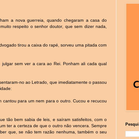
unham a nova guerreia, quando chegaram a casa do
ito respeito o senhor doutor, que sem dizer nada,
vogado tirou a caixa do rapé, sorveu uma pitada com
ulgar sem ver a cara ao Rei. Ponham ali cada qual
esentaram-no ao Letrado, que imediatamente o passou
idade:
 cantou para um nem para o outro. Cucou e recucou
e tão bem sabia de leis, e saíram satisfeitos, com o
Pesqui
um ter a certeza de que o outro não vencera. Sempre
aber que, se não tem razão nenhuma, também o seu