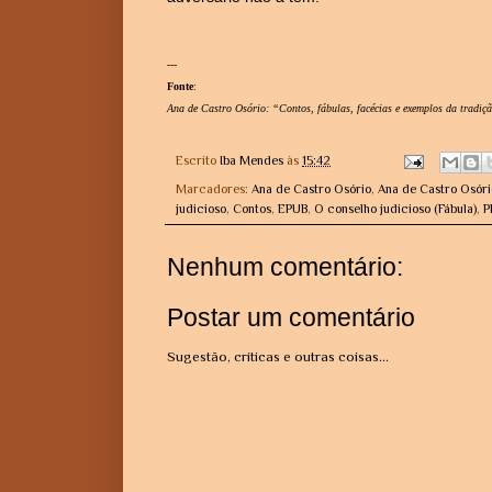
---
Fonte
:
Ana de Castro Osório: “Contos, fábulas, facécias e exemplos da tradiç
Escrito
Iba Mendes
às
15:42
Marcadores:
Ana de Castro Osório
,
Ana de Castro Osóri
judicioso
,
Contos
,
EPUB
,
O conselho judicioso (Fábula)
,
P
Nenhum comentário:
Postar um comentário
Sugestão, críticas e outras coisas...