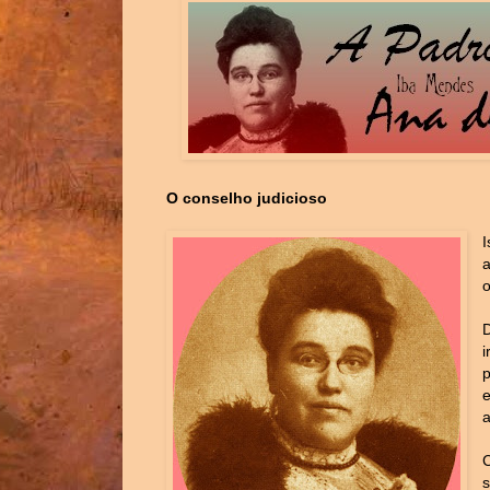
O conselho judicioso
I
a