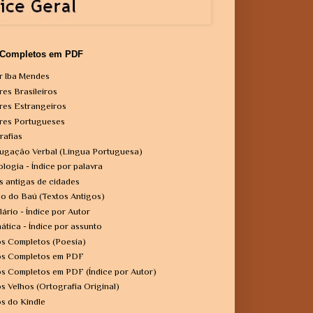
 Completos em PDF
r Iba Mendes
res Brasileiros
res Estrangeiros
res Portugueses
rafias
ugação Verbal (Língua Portuguesa)
ologia - Índice por palavra
s antigas de cidades
o do Baú (Textos Antigos)
lário - Índice por Autor
ática - Índice por assunto
os Completos (Poesia)
os Completos em PDF
os Completos em PDF (Índice por Autor)
os Velhos (Ortografia Original)
os do Kindle