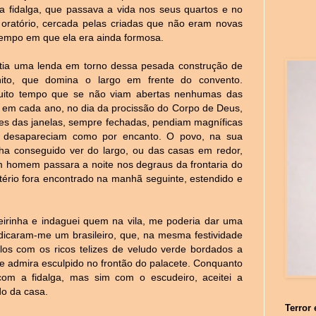
ha fidalga, que passava a vida nos seus quartos e no
 oratório, cercada pelas criadas que não eram novas
tempo em que ela era ainda formosa.
stia uma lenda em torno dessa pesada construção de
nito, que domina o largo em frente do convento.
uito tempo que se não viam abertas nenhumas das
e em cada ano, no dia da procissão do Corpo de Deus,
es das janelas, sempre fechadas, pendiam magníficas
e desapareciam como por encanto. O povo, na sua
ha conseguido ver do largo, ou das casas em redor,
 homem passara a noite nos degraus da frontaria do
tério fora encontrado na manhã seguinte, estendido e
deirinha e indaguei quem na vila, me poderia dar uma
Indicaram-me um brasileiro, que, na mesma festividade
los com os ricos telizes de veludo verde bordados a
e admira esculpido no frontão do palacete. Conquanto
om a fidalga, mas sim com o escudeiro, aceitei a
o da casa.
Terror 