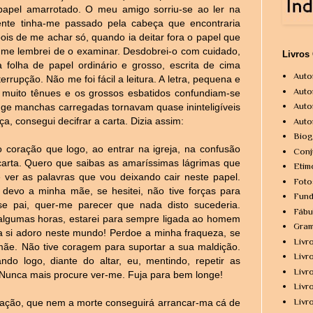
 papel amarrotado. O meu amigo sorriu-se ao ler na
te tinha-me passado pela cabeça que encontraria
is de me achar só, quando ia deitar fora o papel que
e me lembrei de o examinar. Desdobrei-o com cuidado,
Livros
olha de papel ordinário e grosso, escrita de cima
Auto
rupção. Não me foi fácil a leitura. A letra, pequena e
Auto
nos muito tênues e os grossos esbatidos confundiam-se
Auto
nge manchas carregadas tornavam quase ininteligíveis
, consegui decifrar a carta. Dizia assim:
Auto
Biog
 coração que logo, ao entrar na igreja, na confusão
Conj
arta. Quero que saibas as amaríssimas lágrimas que
Etim
er as palavras que vou deixando cair neste papel.
Foto
 devo a minha mãe, se hesitei, não tive forças para
Fund
sse pai, quer-me parecer que nada disto sucederia.
Fábu
s algumas horas, estarei para sempre ligada ao homem
Gram
 si adoro neste mundo! Perdoe a minha fraqueza, se
Livr
ãe. Não tive coragem para suportar a sua maldição.
Livr
 logo, diante do altar, eu, mentindo, repetir as
Livr
. Nunca mais procure ver-me. Fuja para bem longe!
Livr
Livr
ação, que nem a morte conseguirá arrancar-ma cá de