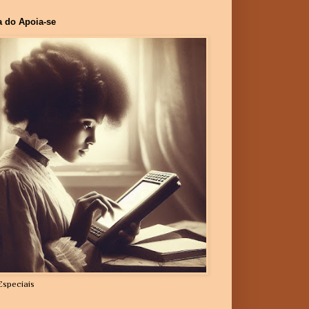
a do Apoia-se
Especiais