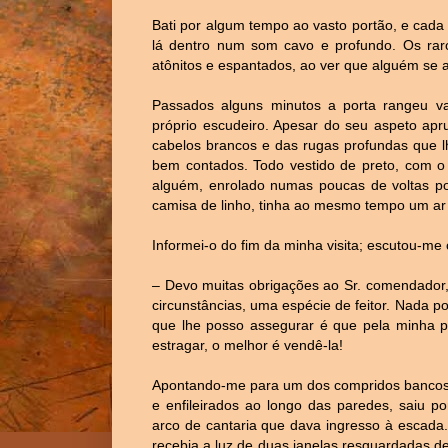
Bati por algum tempo ao vasto portão, e cada 
lá dentro num som cavo e profundo. Os rar
atônitos e espantados, ao ver que alguém se a
Passados alguns minutos a porta rangeu va
próprio escudeiro. Apesar do seu aspeto apru
cabelos brancos e das rugas profundas que l
bem contados. Todo vestido de preto, com o
alguém, enrolado numas poucas de voltas po
camisa de linho, tinha ao mesmo tempo um ar
Informei-o do fim da minha visita; escutou-me
– Devo muitas obrigações ao Sr. comendador,
circunstâncias, uma espécie de feitor. Nada p
que lhe posso assegurar é que pela minha pa
estragar, o melhor é vendê-la!
Apontando-me para um dos compridos bancos d
e enfileirados ao longo das paredes, saiu 
arco de cantaria que dava ingresso à escada
recebia a luz de duas janelas resguardadas d