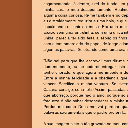
esgaravatando lá dentro, tirei do fundo um
minha cara o meu desapontamento! Realmen
alguma coisa curiosa. Ri-me também e só depo
eu distraidamente reduzira a uma bola, é qu
espalmando-o contra a mesa. Era uma meia f
abaixo sem uma entrelinha, sem uma única inter
unida, parecia ter sido feita a sépia; os fi
com o tom amarelado do papel; de longe a lo
algumas palavras. Soletrando como uma criança
"Não sei para que lhe escrevo! mas diz-me o
dum momento, eu lhe poderei entregar esta c
tenho chorado, e que agora me impedem de v
Entre a minha felicidade e a obediência que
vencer. Sacrifico a minha ventura. Se tive
Casaria consigo, seria feliz! Assim, passada
que aborreço, porque não o amo, porque só a
fraqueza é não saber desobedecer a minha m
Perdoe-me como Deus me vai perdoar quando
palavras sacramentais que o padre proferir!..
A sua imagem sinto-a tão gravada no meu cor