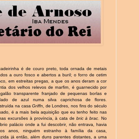
cadeirinha é de couro preto, toda ornada de metais
dos a ouro fosco e abertos a buril; o forro de cetim
nco, em estreitas pregas, a que os anos deram a cor
ntia dos velhos relevos de marfim, é guarnecido por
galão transparente franjado de pequenas borlas e
dado de azul numa silva caprichosa de flores.
struída na casa
Griffn
, de Londres, nos fins do século
sado, é a mais bela aquisição que eu tenho feito nas
has excursões à província, à cata de
bric à brac
. No
rio palácio onde a fui descobrir, não entrava, havia
tos anos, ninguém estranho à família da casa,
uzida já então, além duns parentes distantes, a uma