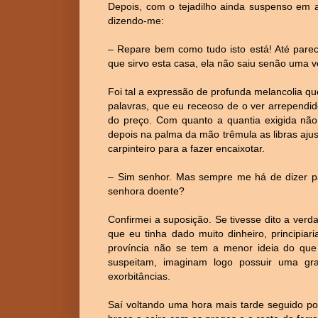
Depois, com o tejadilho ainda suspenso em a
dizendo-me:
– Repare bem como tudo isto está! Até pare
que sirvo esta casa, ela não saiu senão uma ve
Foi tal a expressão de profunda melancolia qu
palavras, que eu receoso de o ver arrependido
do preço. Com quanto a quantia exigida não 
depois na palma da mão trêmula as libras aju
carpinteiro para a fazer encaixotar.
– Sim senhor. Mas sempre me há de dizer p
senhora doente?
Confirmei a suposição. Se tivesse dito a ver
que eu tinha dado muito dinheiro, principia
província não se tem a menor ideia do que 
suspeitam, imaginam logo possuir uma gr
exorbitâncias.
Saí voltando uma hora mais tarde seguido po