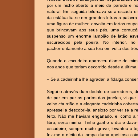
por um nicho aberto a meio da parede e no
natural. Em seguida bifurcava-se a escada 
da estátua lia-se em grandes letras a palavra
uma figura de mulher, envolta em fartas roup
que brincavam aos seus pés, uma cornucóp
suspenso um enorme lampião de latão esve
escurecidos pela poeira. No interior, n
pachorrentamente a sua teia em volta dos três 
Quando o escudeiro apareceu diante de mim
nos anos que teriam decorrido desde a última
– Se a cadeirinha lhe agradar, a fidalga con
Segui-o através dum dédalo de corredores, d
de par em par as portas das janelas, vi qu
velho churrião e a elegante cadeirinha cober
apressei a descobri-la, ansioso por ver se a 
feito. Não me haviam enganado, e, como a fi
libra, seria minha. Tinha ganho o dia e da
escudeiro, sempre muito grave, levantou o te
fez-me o efeito da tampa duma apetitosa cai