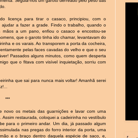
ramenta. Seguia-nos um garoto derreado pelo peso das
do.
o licença para tirar o casaco, principiou, com o
ajudar a fazer a grade. Findo o trabalho, quando o
 as mãos a um pano, enfiou o casaco e encostou-se
 homens, que o garoto tinha ido chamar, levantavam do
inha e os varais. Ao transporem a porta da cocheira,
 lentamente pelas faces cavadas do velho e que o seu
dáver! Passados alguns minutos, como quem desperta
igo que o fitava com visível inquietação, sorriu com
deirinha que sai para nunca mais voltar! Amanhã serei
!...
***
e novo os metais das guarnições e lavar com uma
. Assim restaurada, coloquei a cadeirinha no vestíbulo
e para o primeiro andar. Um dia, já passado algum
ssimulada nas pregas do forro interior da porta, uma
 mão e o braço dentro daquela espécie de saco, e,