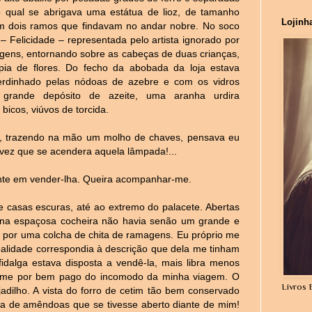
 qual se abrigava uma estátua de lioz, de tamanho
Lojinh
em dois ramos que findavam no andar nobre. No soco
 – Felicidade – representada pelo artista ignorado por
agens, entornando sobre as cabeças de duas crianças,
ia de flores. Do fecho da abobada da loja estava
rdinhado pelas nódoas de azebre e com os vidros
o grande depósito de azeite, uma aranha urdira
bicos, viúvos de torcida.
, trazendo na mão um molho de chaves, pensava eu
 vez que se acendera aquela lâmpada!...
sente em vender-lha. Queira acompanhar-me.
e casas escuras, até ao extremo do palacete. Abertas
e na espaçosa cocheira não havia senão um grande e
ta por uma colcha de chita de ramagens. Eu próprio me
realidade correspondia à descrição que dela me tinham
dalga estava disposta a vendê-la, mais libra menos
va-me por bem pago do incomodo da minha viagem. O
Livros 
jadilho. A vista do forro de cetim tão bem conservado
xa de amêndoas que se tivesse aberto diante de mim!