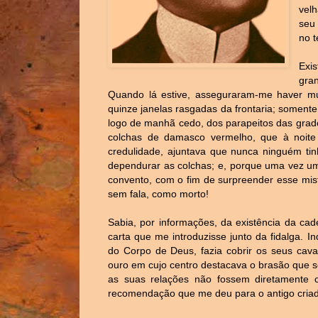
vel
seu
no 
Exi
gra
Quando lá estive, asseguraram-me haver m
quinze janelas rasgadas da frontaria; soment
logo de manhã cedo, dos parapeitos das grad
colchas de damasco vermelho, que à noit
credulidade, ajuntava que nunca ninguém tin
dependurar as colchas; e, porque uma vez um
convento, com o fim de surpreender esse mis
sem fala, como morto!
Sabia, por informações, da existência da ca
carta que me introduzisse junto da fidalga. 
do Corpo de Deus, fazia cobrir os seus cava
ouro em cujo centro destacava o brasão que s
as suas relações não fossem diretamente c
recomendação que me deu para o antigo criad