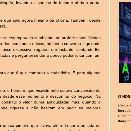
lçapão, levantou o gancho do fecho e abriu a porta,
ce que saiu agora mesmo da oficina. Também, desde
z!...
e se estampou no semblante, ao proferir estas últimas
 dos seus bons ofícios, atalhei a conversa inquirindo
fosse excessiva, regateei um instante, contando-lhe
stadas e perguntei se daí a pouco podia voltar com um
ara que é que comprou a cadeirinha. É para alguma
dade, o homem, que visivelmente estava convencido de
ria desde esse momento a desconfiar do negócio. Na
O NOS
constitui o valor duma antiguidade; mas, quando o
Caros a
ande riqueza e não hesitam em pedir as maiores
lucrati
Se pude
iba@ib
r um carpinteiro que levava além da serra enfiada no