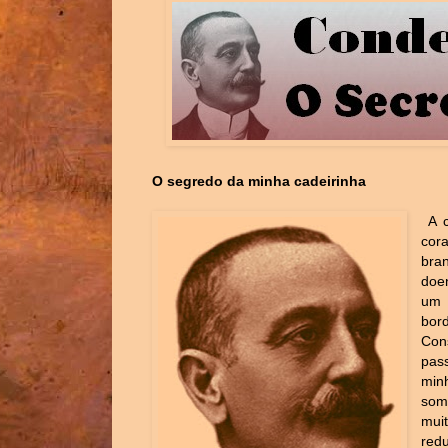
O segredo da minha cadeirinha
A 
cora
bra
doe
um 
bor
Con
pas
min
somb
mui
red