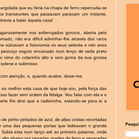
argolada que eu feria na chapa de ferro repercutia-se
os transeuntes que passavam paravam um instante,
trevia a bater àquela casa!
garosamente nos enferrujados gonzos, aberta pelo
mado, não era difícil adivinhar-lhe através dos raros
he sulcavam a fisionomia os seus setenta e oito anos
 pescoço esguio encaixado num lenço de seda preto
r cima do colarinho alto e sem goma da sua grossa
 solene e submisso.
 com atenção, e, quando acabei, disse-me:
 ou melhor esta casa de que hoje sou, pela força das
osso fazer sem ordem da fidalga. Vou falar com ela e o
rte lhe direi que a cadeirinha, estando-se para aí a
e pinho pintados de azul, de altas costas recortadas
Pesqui
por uma das pequenas portas que ladeavam o grande
. Subia esta num lanço até ao primeiro patamar, onde
e alto abaixo por pesadas grades de ferro e separadas