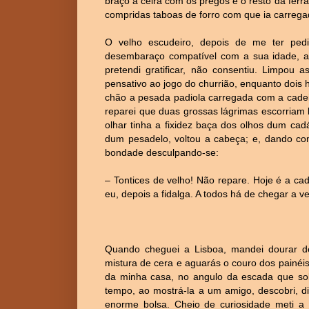
braço a ceira com os pregos e o resto da fer
compridas taboas de forro com que ia carrega
O velho escudeiro, depois de me ter pedid
desembaraço compatível com a sua idade, a 
pretendi gratificar, não consentiu. Limpou
pensativo ao jogo do churrião, enquanto dois
chão a pesada padiola carregada com a cadeir
reparei que duas grossas lágrimas escorriam
olhar tinha a fixidez baça dos olhos dum ca
dum pesadelo, voltou a cabeça; e, dando com
bondade desculpando-se:
– Tontices de velho! Não repare. Hoje é a ca
eu, depois a fidalga. A todos há de chegar a vez
Quando cheguei a Lisboa, mandei dourar d
mistura de cera e aguarás o couro dos painéis
da minha casa, no angulo da escada que sob
tempo, ao mostrá-la a um amigo, descobri, di
enorme bolsa. Cheio de curiosidade meti a