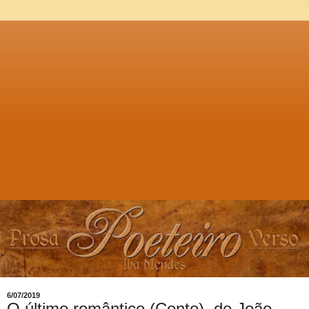
6/07/2019
O último romântico (Conto), de João