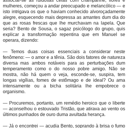
associar-se às ruidosas ceias com champanhe, flores e
mulheres, começou a andar preocupado e melancólico — e
isto intrigava os que o haviam conhecido alvoroçadamente
alegre, esquecendo mais depressa as amantes dum dia do
que as rosas frescas que lhe murchavam na lapela. Que
seria? Bento de Sousa, o sagaz psicólogo do grupo, quis
explicar a transformação repentina que em Manuel se
operara, dizendo:
— Temos duas coisas essenciais a considerar neste
fenômeno: — o amor e a tênia. São dois fatores de natureza
diversa mas ambos notáveis para as perturbações dum
temperamento como o do nosso pobre amigo. Não se
mostra, não há quem o veja, esconde-se, suspira, tem
longas vigílias, fomes de estômago e de ideal? Ou ama
intensamente ou a bicha solitária lhe empobrece o
organismo.
— Procuremos, portanto, um remédio heroico que o liberte
— aconselhou o estouvado Tristão, que atirava ao vento os
últimos punhados de ouro duma avultada herança.
— Já o encontrei — acudia Bento, soprando à brisa o fumo