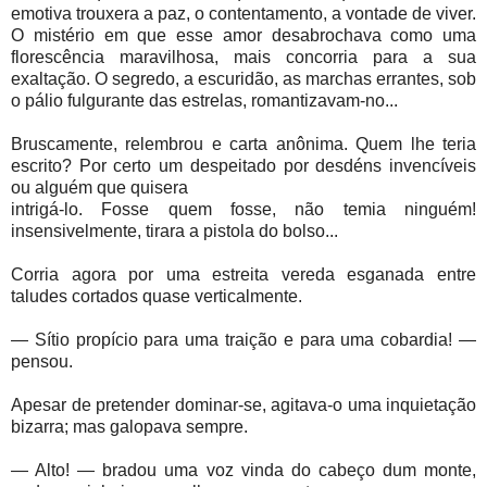
emotiva trouxera a paz, o contentamento, a vontade de viver.
O mistério em que esse amor desabrochava como uma
florescência maravilhosa, mais concorria para a sua
exaltação. O segredo, a escuridão, as marchas errantes, sob
o pálio fulgurante das estrelas, romantizavam-no...
Bruscamente, relembrou e carta anônima. Quem lhe teria
escrito? Por certo um despeitado por desdéns invencíveis
ou alguém que quisera
intrigá-lo. Fosse quem fosse, não temia ninguém!
insensivelmente, tirara a pistola do bolso...
Corria agora por uma estreita vereda esganada entre
taludes cortados quase verticalmente.
— Sítio propício para uma traição e para uma cobardia! —
pensou.
Apesar de pretender dominar-se, agitava-o uma inquietação
bizarra; mas galopava sempre.
— Alto! — bradou uma voz vinda do cabeço dum monte,