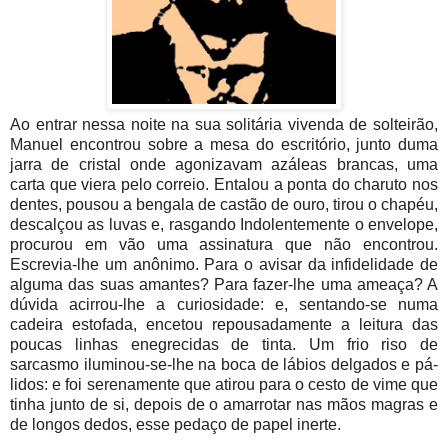
Ao entrar nessa noite na sua solitária vivenda de solteirão,
Manuel encontrou sobre a mesa do escritório, junto duma
jarra de cristal onde
agonizavam azáleas brancas, uma
carta que viera pelo correio. Entalou a ponta do charuto nos
dentes, pousou a bengala de castão de ouro, tirou o chapéu,
descalçou as luvas e, rasgando Indolentemente o envelope,
procurou em vão uma assinatura que não encontrou.
Escrevia-lhe um anônimo. Para o avisar da infidelidade de
alguma das suas amantes? Para fazer-lhe uma ameaça? A
dúvida acirrou-lhe a curiosidade: e, sentando-se numa
cadeira estofada, encetou repousadamente a leitura das
poucas linhas enegrecidas de tinta. Um frio riso de
sarcasmo iluminou-se-lhe na boca de lábios delgados e pá-
lidos: e foi serenamente que atirou para o cesto de vime que
tinha junto de si, depois de o amarrotar nas mãos magras e
de longos dedos, esse pedaço de papel inerte.