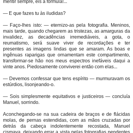
mentir sempre, eis a fórmula!...
— E que fazes tu às iludidas?
— Faço-lhes isto: — eternizo-as pela fotografia. Meninos,
mais tarde, quando chegarem as tristezas, as amarguras da
invalidez, as decadências irremediáveis, a gota, o
reumatismo, será suave viver de recordações e ter
presentes as imagens lindas que se amaram. As boas e
ingênuas raparigas que ornamentam este compartimento,
transformar-se hão nos meus espectros inefáveis daqui a
vinte anos. Piedosamente conviverei então com elas...
— Devemos confessar que tens espírito — murmuravam os
estúrdios, lisonjeando-o.
— Sois simplesmente equitativos e justiceiros — concluía
Manuel, sorrindo.
Aconchegando-se na sua cadeira de braços e de flácidas
molas, de pernas estendidas, com as mãos cruzadas por
detrás da cabeça indolentemente recostada, Manuel
cismava, deixando errar a vista pelas fotografias pendentes