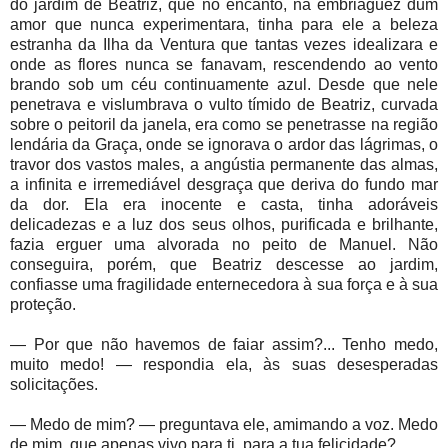
do jardim de Beatriz, que no encanto, na embriaguez dum
amor que nunca experimentara, tinha para ele a beleza
estranha da Ilha da Ventura que tantas vezes idealizara e
onde as flores nunca se fanavam, rescendendo ao vento
brando sob um céu continuamente azul. Desde que nele
penetrava e vislumbrava o vulto tímido de Beatriz, curvada
sobre o peitoril da janela, era como se penetrasse na região
lendária da Graça, onde se ignorava o ardor das lágrimas, o
travor dos vastos males, a angústia permanente das almas,
a infinita e irremediável desgraça que deriva do fundo mar
da dor. Ela era inocente e casta, tinha adoráveis
delicadezas e a luz dos seus olhos, purificada e brilhante,
fazia erguer uma alvorada no peito de Manuel. Não
conseguira, porém, que Beatriz descesse ao jardim,
confiasse uma fragilidade enternecedora à sua força e à sua
proteção.
— Por que não havemos de faiar assim?... Tenho medo,
muito medo! — respondia ela, às suas desesperadas
solicitações.
— Medo de mim? — preguntava ele, amimando a voz. Medo
de mim, que apenas vivo para ti, para a tua felicidade?