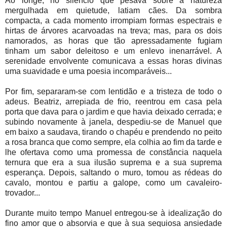
Ao longe, no silêncio que pesava sobre a natureza
mergulhada em quietude, latiam cães. Da sombra
compacta, a cada momento irrompiam formas espectrais e
hirtas de árvores acarvoadas na treva; mas, para os dois
namorados, as horas que tão apressadamente fugiam
tinham um sabor deleitoso e um enlevo inenarrável. A
serenidade envolvente comunicava a essas horas divinas
uma suavidade e uma poesia incomparáveis...
Por fim, separaram-se com lentidão e a tristeza de todo o
adeus. Beatriz, arrepiada de frio, reentrou em casa pela
porta que dava para o jardim e que havia deixado cerrada; e
subindo novamente à janela, despediu-se de Manuel que
em baixo a saudava, tirando o chapéu e prendendo no peito
a rosa branca que como sempre, ela colhia ao fim da tarde e
lhe ofertava como uma promessa de constância naquela
ternura que era a sua ilusão suprema e a sua suprema
esperança. Depois, saltando o muro, tomou as rédeas do
cavalo, montou e partiu a galope, como um cavaleiro-
trovador...
Durante muito tempo Manuel entregou-se à idealização do
fino amor que o absorvia e que à sua sequiosa ansiedade