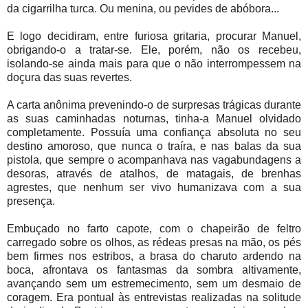
da cigarrilha turca. Ou menina, ou pevides de abóbora...
E logo decidiram, entre furiosa gritaria, procurar Manuel,
obrigando-o a tratar-se. Ele, porém, não os recebeu,
isolando-se ainda mais para que o não interrompessem na
doçura das suas revertes.
A carta anônima prevenindo-o de surpresas trágicas durante
as suas caminhadas noturnas, tinha-a Manuel olvidado
completamente. Possuía uma confiança absoluta no seu
destino amoroso, que nunca o traíra, e nas balas da sua
pistola, que sempre o acompanhava nas vagabundagens a
desoras, através de atalhos, de matagais, de brenhas
agrestes, que nenhum ser vivo humanizava com a sua
presença.
Embuçado no farto capote, com o chapeirão de feltro
carregado sobre os olhos, as rédeas presas na mão, os pés
bem firmes nos estribos, a brasa do charuto ardendo na
boca, afrontava os fantasmas da sombra altivamente,
avançando sem um estremecimento, sem um desmaio de
coragem. Era pontual às entrevistas realizadas na solitude