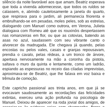
silêncio da noite favorável aos que amam. Beatriz esperava
que toda a vivenda adormecesse, que todos os ruídos se
calassem, e, abrindo cautelosamente a janela do quarto,
que respirava para o jardim, ali permanecia friorenta e
embrulhando-se em pesadas, moles peles, sob as estrelas,
dialogando com Manuel como outrora, em Verona, Julieta
dialogava com Romeu até que os rouxinóis despertassem
nas romanzeiras em flor, ou que as cotovias, batendo as
asas no azul, saudassem com seu vibrante canto o
alvorecer da madrugada. Ele chegava já quando, pelas
encostas ou pelos vales, casais e granjas repousavam,
prendia o cavalo, pelas rédeas, a um tronco de árvore,
apertava nervosamente na mão a coronha da pistola,
saltava o muro da quinta e lentamente, como um ladrão,
espiando as espessuras no receio das ciladas imprevistas,
aproximava-se de Beatriz, que lhe falava em voz baixa e
trêmula de comoção.
Este capricho passional aos trinta anos, em que já se
evocavam saudosamente as recordações das felicidades
extintas, exerceu uma ação profunda na psicologia de
Manuel. Deixou de aparecer na roda jovial dos amigos, de