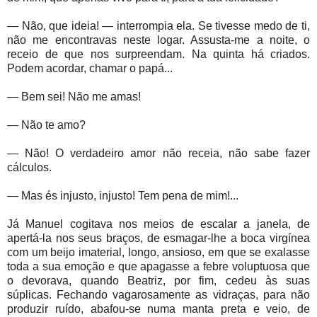
— Não, que ideia! — interrompia ela. Se tivesse medo de ti,
não me encontravas neste logar. Assusta-me a noite, o
receio de que nos surpreendam. Na quinta há criados.
Podem acordar, chamar o papá...
— Bem sei! Não me amas!
— Não te amo?
— Não! O verdadeiro amor não receia, não sabe fazer
cálculos.
— Mas és injusto, injusto! Tem pena de mim!...
Já Manuel cogitava nos meios de escalar a janela, de
apertá-la nos seus braços, de esmagar-lhe a boca virgínea
com um beijo imaterial, longo, ansioso, em que se exalasse
toda a sua emoção e que apagasse a febre voluptuosa que
o devorava, quando Beatriz, por fim, cedeu às suas
súplicas. Fechando vagarosamente as vidraças, para não
produzir ruído, abafou-se numa manta preta e veio, de