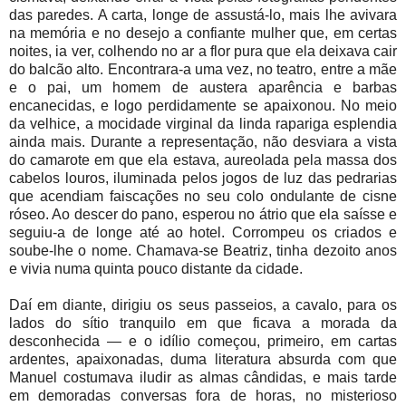
das paredes. A carta, longe de assustá-lo, mais lhe avivara
na memória e no desejo a confiante mulher que, em certas
noites, ia ver, colhendo no ar a flor pura que ela deixava cair
do balcão alto. Encontrara-a uma vez, no teatro, entre a mãe
e o pai, um homem de austera aparência e barbas
encanecidas, e logo perdidamente se apaixonou. No meio
da velhice, a mocidade virginal da linda rapariga esplendia
ainda mais. Durante a representação, não desviara a vista
do camarote em que ela estava, aureolada pela massa dos
cabelos louros, iluminada pelos jogos de luz das pedrarias
que acendiam faiscações no seu colo ondulante de cisne
róseo. Ao descer do pano, esperou no átrio que ela saísse e
seguiu-a de longe até ao hotel. Corrompeu os criados e
soube-lhe o nome. Chamava-se Beatriz, tinha dezoito anos
e vivia numa quinta pouco distante da cidade.
Daí em diante, dirigiu os seus passeios, a cavalo, para os
lados do sítio tranquilo em que ficava a morada da
desconhecida — e o idílio começou, primeiro, em cartas
ardentes, apaixonadas, duma literatura absurda com que
Manuel costumava iludir as almas cândidas, e mais tarde
em demoradas conversas fora de horas, no misterioso