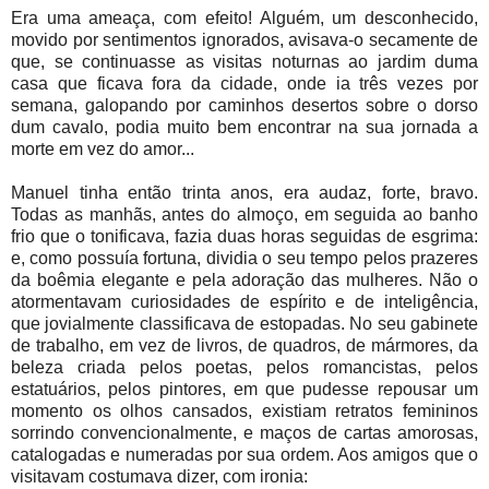
Era uma ameaça, com efeito! Alguém, um desconhecido,
movido por sentimentos ignorados, avisava-o secamente de
que, se continuasse as visitas noturnas ao jardim duma
casa que ficava fora da cidade, onde ia três vezes por
semana, galopando por caminhos desertos sobre o dorso
dum cavalo, podia muito bem encontrar na sua jornada a
morte em vez do amor...
Manuel tinha então trinta anos, era audaz, forte, bravo.
Todas as manhãs, antes do almoço, em seguida ao banho
frio que o tonificava, fazia duas horas seguidas de esgrima:
e, como possuía fortuna, dividia o seu tempo pelos prazeres
da boêmia elegante e pela adoração das mulheres. Não o
atormentavam curiosidades de espírito e de inteligência,
que jovialmente classificava de estopadas. No seu gabinete
de trabalho, em vez de livros, de quadros, de mármores, da
beleza criada pelos poetas, pelos romancistas, pelos
estatuários, pelos pintores, em que pudesse repousar um
momento os olhos cansados, existiam retratos femininos
sorrindo convencionalmente, e maços de cartas amorosas,
catalogadas e numeradas por sua ordem. Aos amigos que o
visitavam costumava dizer, com ironia: