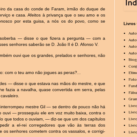
ro da casa do conde de Faram, irmão do duque de
viço e casa. Afeitos à privança que o seu amo e os
onosco por esta guisa, a nós os do povo, como se
Livros
Auto
soberba — disse o que fizera a pergunta — com a
Auto
ses senhores saberão se D. João II é D. Afonso V.
Auto
Auto
mbém ouvi que os grandes, prelados e senhores, não
Biog
Conj
o: com o teu amo não jogues as peras?...
Etim
Foto
des — disse o que estava nas mãos do mestre, e que
Fund
lhe fazia a navalha, quase convertida em serra, pelas
Fábu
 cavaleiro.
Gram
Livr
 interrompeu mestre Gil — se dentro de pouco não há
Livr
o ouvi — prosseguiu ele em voz muito baixa, contra o
Livr
o que todos o ouviam, — diz-se que um dos capítulos
pedir a el-rei corregedores que vão às terras dos
Livr
ue os senhores cometem contra os vassalos, e corrigi-
Livr