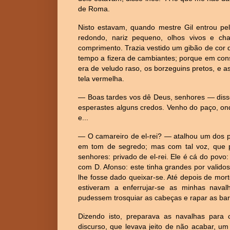
de Roma.
Nisto estavam, quando mestre Gil entrou pe
redondo, nariz pequeno, olhos vivos e ch
comprimento. Trazia vestido um gibão de cor d
tempo a fizera de cambiantes; porque em consc
era de veludo raso, os borzeguins pretos, e 
tela vermelha.
— Boas tardes vos dê Deus, senhores — disse
esperastes alguns credos. Venho do paço, ond
e...
— O camareiro de el-rei? — atalhou um dos p
em tom de segredo; mas com tal voz, que 
senhores: privado de el-rei. Ele é cá do pov
com D. Afonso: este tinha grandes por validos
lhe fosse dado queixar-se. Até depois de mo
estiveram a enferrujar-se as minhas nava
pudessem trosquiar as cabeças e rapar as bar
Dizendo isto, preparava as navalhas para 
discurso, que levava jeito de não acabar, u