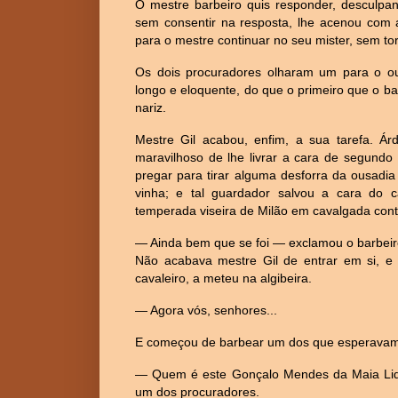
O mestre barbeiro quis responder, desculpa
sem consentir na resposta, lhe acenou com a
para o mestre continuar no seu mister, sem tor
Os dois procuradores olharam um para o out
longo e eloquente, do que o primeiro que o ba
nariz.
Mestre Gil acabou, enfim, a sua tarefa. Ár
maravilhoso de lhe livrar a cara de segundo 
pregar para tirar alguma desforra da ousadi
vinha; e tal guardador salvou a cara do c
temperada viseira de Milão em cavalgada con
— Ainda bem que se foi — exclamou o barbeiro,
Não acabava mestre Gil de entrar em si, 
cavaleiro, a meteu na algibeira.
— Agora vós, senhores...
E começou de barbear um dos que esperavam 
— Quem é este Gonçalo Mendes da Maia Lida
um dos procuradores.