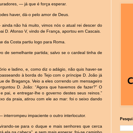
adores, — já que é força esperar.
des haver, dá-o pelo amor de Deus.
ainda não há muito, vimos nós o atual rei descer do
pai D. Afonso V, vindo de França, aportou em Cascais.
ge da Costa partiu logo para Roma.
o de semelhante partida; salvo se o cardeal tinha de
rio e ladino, e, como diz o adágio, não quis haver-se
 passeando à borda do Tejo com o príncipe D. João já
duque de Bragança. Veio a eles correndo um mensageiro
perguntou D. João: “Agora que havemos de fazer?” O
 e pai, e entregar-lhe o governo destes seus reinos.”
o da praia, atirou com ele ao mar: foi o seixo dando
 interrompeu impaciente o outro interlocutor.
Pesqui
a, virando-se para o duque e mais senhores que cerca
rá ela na cabeça”, e sem mais esperar, foi-se caminho