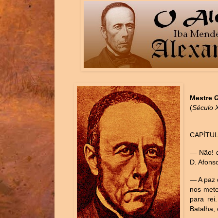
Mestre G
(
Século 
CAPÍTUL
— Não! q
D. Afons
— A paz 
nos mete
para rei
Batalha, 