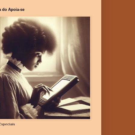
a do Apoia-se
Especiais