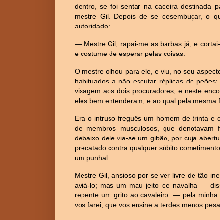
dentro, se foi sentar na cadeira destinada
mestre Gil. Depois de se desembuçar, o q
autoridade:
— Mestre Gil, rapai-me as barbas já, e corta
e costume de esperar pelas coisas.
O mestre olhou para ele, e viu, no seu aspe
habituados a não escutar réplicas de peões
visagem aos dois procuradores; e neste enco
eles bem entenderam, e ao qual pela mesma 
Era o intruso freguês um homem de trinta e do
de membros musculosos, que denotavam fo
debaixo dele via-se um gibão, por cuja aber
precatado contra qualquer súbito cometimento
um punhal.
Mestre Gil, ansioso por se ver livre de tão 
aviá-lo; mas um mau jeito de navalha — d
repente um grito ao cavaleiro: — pela minha 
vos farei, que vos ensine a terdes menos pes