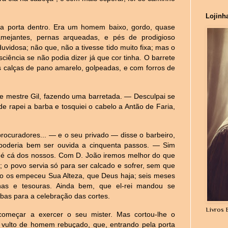
Lojinh
la porta dentro. Era um homem baixo, gordo, quase
amejantes, pernas arqueadas, e pés de prodigioso
uvidosa; não que, não a tivesse tido muito fixa; mas o
iência se não podia dizer já que cor tinha. O barrete
as calças de pano amarelo, golpeadas, e com forros de
 mestre Gil, fazendo uma barretada. — Desculpai se
e rapei a barba e tosquiei o cabelo a Antão de Faria,
rocuradores... — e o seu privado — disse o barbeiro,
poderia bem ser ouvida a cinquenta passos. — Sim
o: é cá dos nossos. Com D. João iremos melhor do que
; o povo servia só para ser calcado e sofrer, sem que
rto os empeceu Sua Alteza, que Deus haja; seis meses
lhas e tesouras. Ainda bem, que el-rei mandou se
bas para a celebração das cortes.
Livros 
começar a exercer o seu mister. Mas cortou-lhe o
m vulto de homem rebuçado, que, entrando pela porta