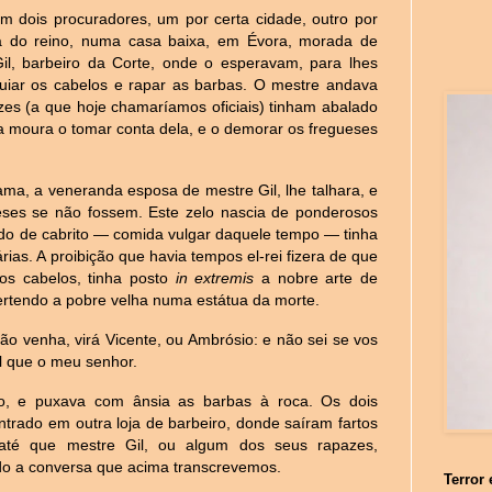
iam dois procuradores, um por certa cidade, outro por
la do reino, numa casa baixa, em Évora, morada de
il, barbeiro da Corte, onde o esperavam, para lhes
quiar os cabelos e rapar as barbas. O mestre andava
dizes (a que hoje chamaríamos oficiais) tinham abalado
a moura o tomar conta dela, e o demorar os fregueses
 ama, a veneranda esposa de mestre Gil, lhe talhara, e
ses se não fossem. Este zelo nascia de ponderosos
o de cabrito — comida vulgar daquele tempo — tinha
rias. A proibição que havia tempos el-rei fizera de que
os cabelos, tinha posto
in extremis
a nobre arte de
vertendo a pobre velha numa estátua da morte.
ão venha, virá Vicente, ou Ambrósio: e não sei se vos
al que o meu senhor.
o, e puxava com ânsia as barbas à roca. Os dois
trado em outra loja de barbeiro, donde saíram fartos
 até que mestre Gil, ou algum dos seus rapazes,
do a conversa que acima transcrevemos.
Terror 