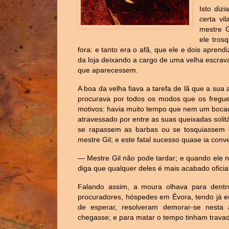
Isto diz
certa vi
mestre G
ele tros
fora: e tanto era o afã, que ele e dois apren
da loja deixando a cargo de uma velha escrav
que aparecessem.
A boa da velha fiava a tarefa de lã que a sua
procurava por todos os modos que os fregue
motivos: havia muito tempo que nem um bocad
atravessado por entre as suas queixadas solitá
se rapassem as barbas ou se tosquiassem 
mestre Gil; e este fatal sucesso quase ia con
— Mestre Gil não pode tardar; e quando ele n
diga que qualquer deles é mais acabado ofici
Falando assim, a moura olhava para dentr
procuradores, hóspedes em Évora, tendo já en
de esperar, resolveram demorar-se nesta
chegasse; e para matar o tempo tinham trava