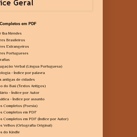
 Completos em PDF
r Iba Mendes
res Brasileiros
res Estrangeiros
res Portugueses
rafias
ugação Verbal (Língua Portuguesa)
ologia - Índice por palavra
s antigas de cidades
o do Baú (Textos Antigos)
lário - Índice por Autor
ática - Índice por assunto
os Completos (Poesia)
os Completos em PDF
os Completos em PDF (Índice por Autor)
os Velhos (Ortografia Original)
os do Kindle