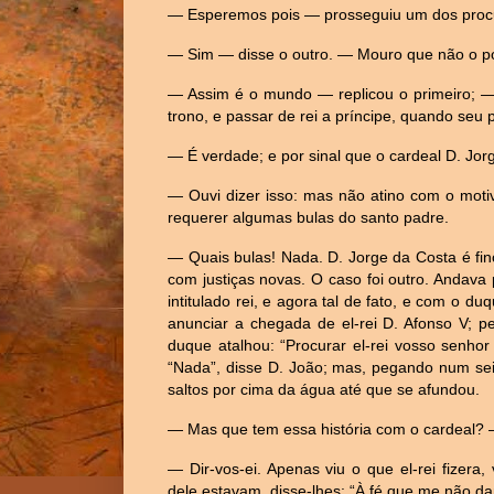
— Esperemos pois — prosseguiu um dos procur
— Sim — disse o outro. — Mouro que não o po
— Assim é o mundo — replicou o primeiro; — 
trono, e passar de rei a príncipe, quando seu 
— É verdade; e por sinal que o cardeal D. Jor
— Ouvi dizer isso: mas não atino com o motiv
requerer algumas bulas do santo padre.
— Quais bulas! Nada. D. Jorge da Costa é finó
com justiças novas. O caso foi outro. Andava
intitulado rei, e agora tal de fato, e com o 
anunciar a chegada de el-rei D. Afonso V; 
duque atalhou: “Procurar el-rei vosso senhor
“Nada”, disse D. João; mas, pegando num seix
saltos por cima da água até que se afundou.
— Mas que tem essa história com o cardeal? —
— Dir-vos-ei. Apenas viu o que el-rei fizer
dele estavam, disse-lhes: “À fé que me não da