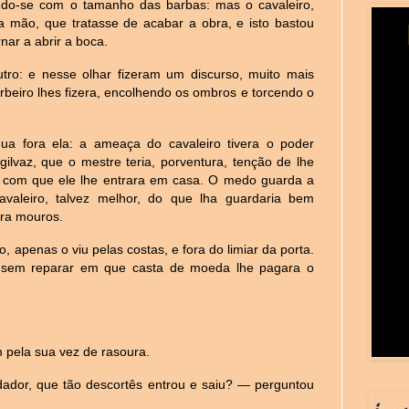
ndo-se com o tamanho das barbas: mas o cavaleiro,
 mão, que tratasse de acabar a obra, e isto bastou
nar a abrir a boca.
ro: e nesse olhar fizeram um discurso, muito mais
rbeiro lhes fizera, encolhendo os ombros e torcendo o
dua fora ela: a ameaça do cavaleiro tivera o poder
gilvaz, que o mestre teria, porventura, tenção de lhe
a com que ele lhe entrara em casa. O medo guarda a
avaleiro, talvez melhor, do que lha guardaria bem
tra mouros.
 apenas o viu pelas costas, e fora do limiar da porta.
e sem reparar em que casta de moeda lhe pagara o
pela sua vez de rasoura.
dor, que tão descortês entrou e saiu? — perguntou