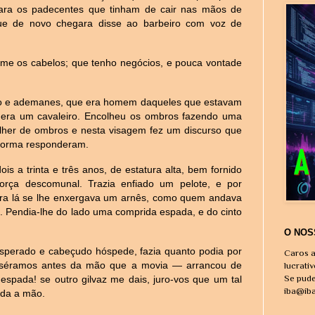
 para os padecentes que tinham de cair nas mãos de
ue de novo chegara disse ao barbeiro com voz de
i-me os cabelos; que tenho negócios, e pouca vontade
cto e ademanes, que era homem daqueles que estavam
: era um cavaleiro. Encolheu os ombros fazendo uma
lher de ombros e nesta visagem fez um discurso que
forma responderam.
is a trinta e três anos, de estatura alta, bem fornido
rça descomunal. Trazia enfiado um pelote, e por
tura lá se lhe enxergava um arnês, como quem andava
. Pendia-lhe do lado uma comprida espada, e do cinto
O NOS
inesperado e cabeçudo hóspede, fazia quanto podia por
Caros a
isséramos antes da mão que a movia — arrancou de
lucrati
Se pude
espada! se outro gilvaz me dais, juro-vos que um tal
iba@ib
ada a mão.