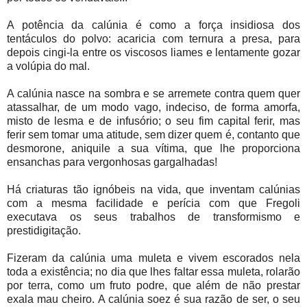
A potência da calúnia é como a força insidiosa dos
tentáculos do polvo: acaricia com ternura a presa, para
depois cingi-la entre os viscosos liames e lentamente gozar
a volúpia do mal.
A calúnia nasce na sombra e se arremete contra quem quer
atassalhar, de um modo vago, indeciso, de forma amorfa,
misto de lesma e de infusório; o seu fim capital ferir, mas
ferir sem tomar uma atitude, sem dizer quem é, contanto que
desmorone, aniquile a sua vítima, que lhe proporciona
ensanchas para vergonhosas gargalhadas!
Há criaturas tão ignóbeis na vida, que inventam calúnias
com a mesma facilidade e perícia com que Fregoli
executava os seus trabalhos de transformismo e
prestidigitação.
Fizeram da calúnia uma muleta e vivem escorados nela
toda a existência; no dia que lhes faltar essa muleta, rolarão
por terra, como um fruto podre, que além de não prestar
exala mau cheiro. A calúnia soez é sua razão de ser, o seu