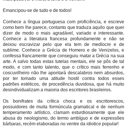
Emancipou-se de tudo e de todos!
Conhece a língua portuguesa com proficiência, e escreve
como bem lhe parece, contanto que traduza aquilo que quer
dizer de modo o mais agradável, variado e interessante.
Conhece a literatura francesa profundamente e não se
deixou escravizar pelo que ela tem de medíocre e de
sublime. Conhece a Grécia de Homero e de Venizelos, e
confessa francamente que conseguiu matar a Grécia na sua
arte. A salvo todas estas tutelas mentais, ele se pôs de tal
modo, e com tanto talento, que o crítico mais ferrenho e
coscuvilheiro não lhe apontará descalabros nem absurdos,
por ter tomado uma atitude hostil contra todos esses
padrões estéticos, de procedência duvidosa, que há muito
desindividualizam a maioria dos escritores brasileiros.
Os bonifrates da crítica choca e os escritorescos,
possuidores de muita formúncula gramatical e de nenhum
temperamento artístico, clamam esturdiosamente que ele
abusa do neologismo, do termo ambíguo e de expressões
bárbaras, recém elaboradas no ventre da idiotice popular!