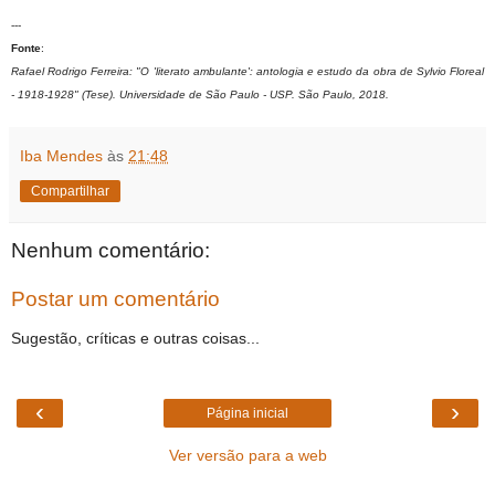
---
Fonte
:
Rafael Rodrigo Ferreira: "O 'literato ambulante': antologia e estudo da obra de Sylvio Floreal
- 1918-1928" (Tese). Universidade de São Paulo - USP. São Paulo, 2018.
Iba Mendes
às
21:48
Compartilhar
Nenhum comentário:
Postar um comentário
Sugestão, críticas e outras coisas...
‹
›
Página inicial
Ver versão para a web