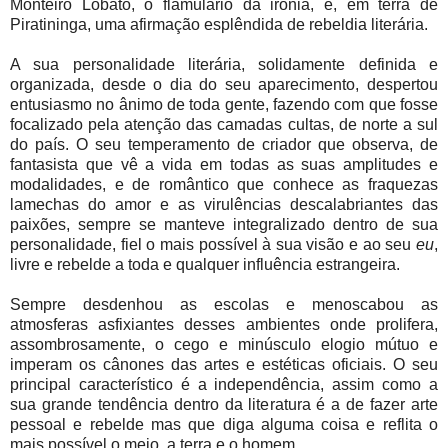
Monteiro Lobato, o flamulário da ironia, é, em terra de
Piratininga, uma afirmação esplêndida de rebeldia literária.
A sua personalidade literária, solidamente definida e
organizada, desde o dia do seu aparecimento, despertou
entusiasmo no ânimo de toda gente, fazendo com que fosse
focalizado pela atenção das camadas cultas, de norte a sul
do país. O seu temperamento de criador que observa, de
fantasista que vê a vida em todas as suas amplitudes e
modalidades, e de romântico que conhece as fraquezas
lamechas do amor e as virulências descalabriantes das
paixões, sempre se manteve integralizado dentro de sua
personalidade, fiel o mais possível à sua visão e ao seu
eu
,
livre e rebelde a toda e qualquer influência estrangeira.
Sempre desdenhou as escolas e menoscabou as
atmosferas asfixiantes desses ambientes onde prolifera,
assombrosamente, o cego e minúsculo elogio mútuo e
imperam os cânones das artes e estéticas oficiais. O seu
principal característico é a independência, assim como a
sua grande tendência dentro da literatura é a de fazer arte
pessoal e rebelde mas que diga alguma coisa e reflita o
mais possível o meio, a terra e o homem.