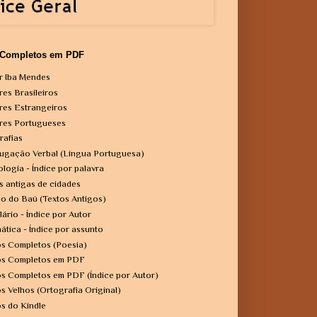
 Completos em PDF
r Iba Mendes
res Brasileiros
res Estrangeiros
res Portugueses
rafias
ugação Verbal (Língua Portuguesa)
ologia - Índice por palavra
s antigas de cidades
o do Baú (Textos Antigos)
lário - Índice por Autor
ática - Índice por assunto
os Completos (Poesia)
os Completos em PDF
os Completos em PDF (Índice por Autor)
os Velhos (Ortografia Original)
os do Kindle