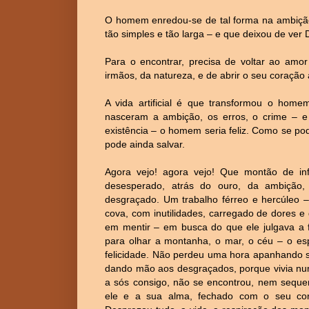
O homem enredou-se de tal forma na ambição,
tão simples e tão larga – e que deixou de ver
Para o encontrar, precisa de voltar ao amo
irmãos, da natureza, e de abrir o seu coração a
A vida artificial é que transformou o homem
nasceram a ambição, os erros, o crime – e
existência – o homem seria feliz. Como se po
pode ainda salvar.
Agora vejo! agora vejo! Que montão de i
desesperado, atrás do ouro, da ambição
desgraçado. Um trabalho férreo e hercúleo – 
cova, com inutilidades, carregado de dores e
em mentir – em busca do que ele julgava a f
para olhar a montanha, o mar, o céu – o esp
felicidade. Não perdeu uma hora apanhando 
dando mão aos desgraçados, porque vivia numa
a sós consigo, não se encontrou, nem sequer
ele e a sua alma, fechado com o seu cora