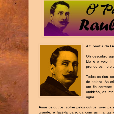
A filosofia do G
Oh descubro ago
Ela é o veio l
prende-os – e o 
Todos os rios, c
de beleza. As c
um fio corrente
ambição, os inte
água.
Amar os outros, sofrer pelos outros, viver par
grande; é fazê-la parecida com as mantas 