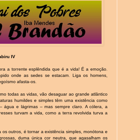
abiru IV
ra a torrente esplêndida que é a vida! É a emoção.
ímpido onde as sedes se estacam. Liga os homens,
egoísmo afasta-os.
omo todas as vidas, vão desaguar ao grande atlântico
riaturas humildes e simples têm uma existência como
 – água e lágrimas – mas sempre claro. A cólera, a
resses turvam a vida, como a terra revolvida turva a
a os outros, é tornar a existência simples, monótona e
grossas, duma única cor neutra, que agasalham os