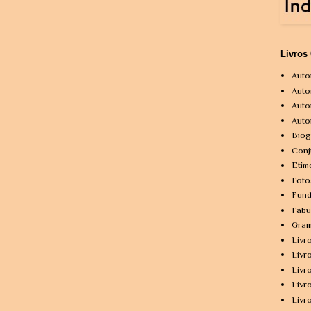
Livros
Auto
Auto
Auto
Auto
Biog
Conj
Etim
Foto
Fund
Fábu
Gram
Livr
Livr
Livr
Livr
Livr