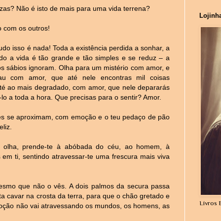
zas? Não é isto de mais para uma vida terrena?
Lojinh
 com os outros!
tudo isso é nada! Toda a existência perdida a sonhar, a
ndo a vida é tão
grande e tão simples e se reduz – a
os sábios ignoram. Olha para um mistério com amor, e
au com amor, que até nele encontras mil coisas
até ao mais degradado, com amor, que nele depararás
-lo a toda a hora. Que precisas para o sentir? Amor.
res se aproximam, com emoção e o teu pedaço de pão
liz.
, olha, prende-te à abóbada do céu, ao homem, à
em ti, sentindo atravessar-te uma frescura mais viva
mesmo que não o vês. A dois palmos da secura passa
a cavar na crosta da terra, para que o chão gretado e
Livros 
oção não vai atravessando os mundos, os homens, as