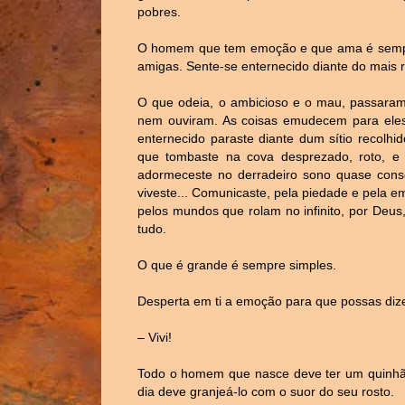
pobres.
O homem que tem emoção e que ama é sempre 
amigas. Sente-se enternecido diante do mais 
O que odeia, o ambicioso e o mau, passara
nem ouviram. As coisas emudecem para eles
enternecido paraste
diante dum sítio recolhi
que tombaste na cova desprezado, roto, 
adormeceste no derradeiro sono quase cons
viveste... Comunicaste, pela piedade e pela e
pelos mundos que rolam no infinito, por Deus
tudo.
O que é grande é sempre simples.
Desperta em ti a emoção para que possas dize
– Vivi!
Todo o homem que nasce deve ter um quinhão
dia deve granjeá-lo com o suor do seu rosto.