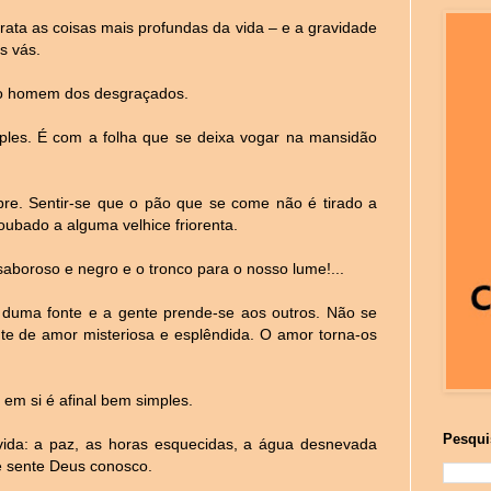
rata as coisas mais profundas da vida – e a gravidade
s vás.
 o homem dos desgraçados.
mples. É com a folha que se deixa vogar na mansidão
obre. Sentir-se que o pão que se come não é tirado a
bado a alguma velhice friorenta.
saboroso e negro e o tronco para o nosso lume!...
uma fonte e a gente prende-se aos outros. Não se
nte de amor misteriosa e esplêndida. O amor torna-os
em si é afinal bem simples.
Pesqui
ida: a paz, as horas esquecidas, a água desnevada
e sente Deus conosco.