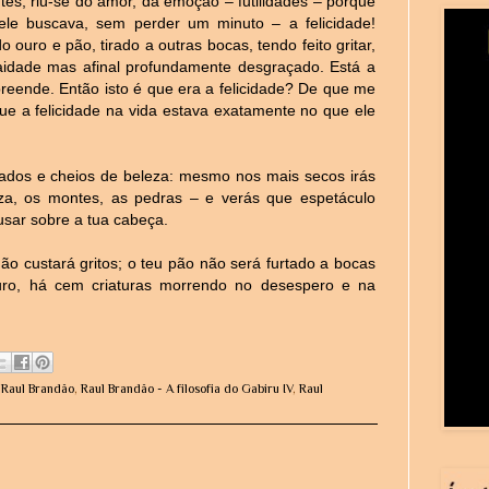
tes; riu-se do amor, da emoção – futilidades – porque
ele buscava, sem perder um minuto – a felicidade!
uro e pão, tirado a outras bocas, tendo feito gritar,
aidade mas afinal profundamente desgraçado. Está a
reende. Então isto é que era a felicidade? De que me
ue a felicidade na vida estava exatamente no que ele
ados e cheios de beleza: mesmo nos mais secos irás
za, os montes, as pedras – e verás que espetáculo
sar sobre a tua cabeça.
 não custará gritos; o teu pão não será furtado a bocas
ro, há cem criaturas morrendo no desespero e na
,
Raul Brandão
,
Raul Brandão - A filosofia do Gabiru IV
,
Raul