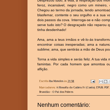
Desprezou tudo, a vida, a respiração dos mon
feroz, incansável, negro como um mineiro, 
Chegou ao termo da jornada, tendo amontoado o
blasfemar, contente o seu orgulho e a sua v
dois passos da cova. Interroga-se e não comp
serve tudo isto? O desgraçado não reparou q
tinha desdenhado!
Ama, ama a teus irmãos e vê-lo-ás transform
encontrar coisas inesperadas; ama a nature
sublime; ama, que sentirás a mão de Deus pou
Torna a vida simples e serás feliz. A tua vida
famintas. Por cada homem que amontoa ou
aflição.
Escrito
Iba Mendes
às
21:38
Marcadores:
A filosofia do Gabiru IV (Conto)
,
EPUB
,
PDF
Brandão - O Pai dos Pobres
Nenhum comentário: