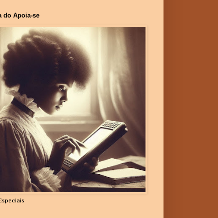
a do Apoia-se
Especiais