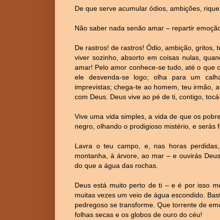
De que serve acumular ódios, ambições, rique
Não saber nada senão amar – repartir emoção
De rastros! de rastros! Ódio, ambição, gritos, 
viver sozinho, absorto em coisas nulas, qua
amar! Pelo amor conhece-se tudo, até o que 
ele desvenda-se logo; olha para um calh
imprevistas; chega-te ao homem, teu irmão, 
com Deus. Deus vive ao pé de ti, contigo, tocá
Vive uma vida simples, a vida de que os pob
negro, olhando o prodigioso mistério, e serás fe
Lavra o teu campo, e, nas horas perdidas
montanha, à árvore, ao mar – e ouvirás Deus 
do que a água das rochas.
Deus está muito perto de ti – e é por isso 
muitas vezes um veio de água escondido. Bast
pedregoso se transforme. Que torrente de em
folhas secas e os globos de ouro do céu!