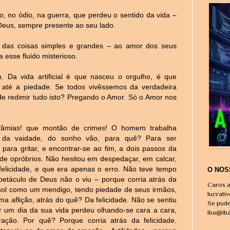
 no ódio, na guerra, que perdeu o sentido da vida –
 Deus, sempre presente ao seu lado.
r das
coisas simples e grandes – ao amor dos seus
 esse fluido misterioso.
. Da vida artificial é que nasceu o orgulho, é que
 até a piedade. Se todos vivêssemos da verdadeira
de redimir tudo isto? Pregando o Amor. Só o Amor nos
nfâmias! que montão de crimes! O homem trabalha
, da vaidade, do sonho vão, para quê? Para ser
para gritar, e encontrar-se ao fim, a dois passos da
 de opróbrios. Não hesitou em despedaçar, em calcar,
elicidade, e que era apenas o erro. Não teve tempo
O NOS
etáculo de Deus não o viu – porque corria atrás da
Caros a
sol como um mendigo, tendo piedade de seus irmãos,
lucrati
 aflição, atrás do quê? Da felicidade. Não se sentiu
Se pude
 um dia da sua vida perdeu olhando-se cara a cara,
iba@ib
ção. Por quê? Porque corria atrás da felicidade.