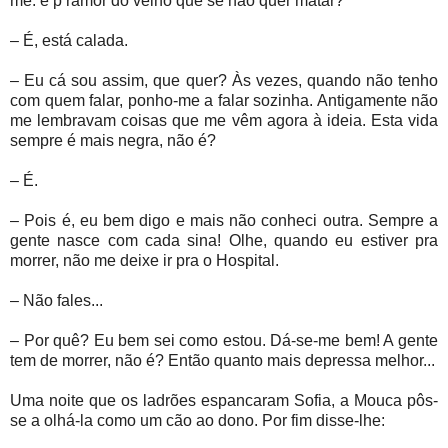
me: é p’ramor do velho que se não quer matar?
– É, está calada.
– Eu cá sou assim, que quer? Às vezes, quando não tenho
com quem falar, ponho-me a falar sozinha. Antigamente não
me lembravam coisas que me vêm agora à ideia. Esta vida
sempre é mais negra, não é?
– É.
– Pois é, eu bem digo e mais não conheci outra. Sempre a
gente nasce com cada sina! Olhe, quando eu estiver pra
morrer, não me deixe ir pra o Hospital.
– Não fales...
– Por quê? Eu bem sei como estou. Dá-se-me bem! A gente
tem de morrer, não é? Então quanto mais depressa melhor...
Uma noite que os ladrões espancaram Sofia, a Mouca pôs-
se a olhá-la como um cão ao dono. Por fim disse-lhe: