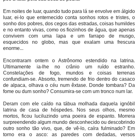
Em noites de luar, quando tudo para lá se envolve em álgido
luar, ei-lo que enternecido conta sonhos rotos e tristes, o
sonho dos pobres, dos cegos das estradas, coisas humildes
e no entanto vivas, como os fiozinhos de água, que apenas
convivem com uma lapa e um farrapo de musgo,
esquecidos no globo, mas que exalam uma frescura
enorme...
Encontraram ontem o Astrônomo estendido na latrina.
Ultimamente ia-lhe no crânio um ruído estranho.
Constelações de fogo, mundos e coisas terrenas
confundiam-se. Absorto, tremendo de frio dentro do casaco
de alpaca, olhava o céu num êxtase. Donde tombara? Da
fome ou dum sonho? Consumira-se com um tronco num lar.
Deram com ele caído na tábua molhada daquela ignóbil
latrina de casa de hóspedes. Nos seus olhos, mesmo
mortos, ficou luciluzindo uma poeira de espanto. Morrera
surpreendendo algum mundo desconhecido ou descobrindo
outro sonho tão vivo, que, de vê-lo, caíra
fulminado? Em
torno era o asco: as paredes com dedadas, versos