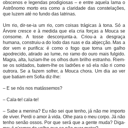
obscenos e legendas prodigiosas – e entre aquela lama o
Astrônomo morto era como a claridade das constelações,
que luzem até no fundo das latrinas.
Um rio, dir-se-ia um rio, com coisas trágicas à tona. Só a
Árvore cresce e à medida que ela cria forças a Mouca se
consome. A tosse desconjunta-a. Criou-a a desgraça
humana, construiu-a do lodo das ruas e da abjecção. Mas a
dor vem e purifica: é como o fogo que torna um galho
apodrecido, atirado ao lume, no ramo do ouro mais fulgido.
Magra, alta, luziam-lhe os olhos dum brilho estranho. Riem-
se os soldados, batem-lhe os ladrões e só ela não ri como
outrora. Se a fazem sofrer, a Mouca chora. Um dia ao ver
que batiam em Sofia diz-lhe:
– E se nós nos matássemos?
– Cala-te! cala-te!
– Sabe a menina? Eu não sei que tenho, já não me importo
de viver. Perdi o amor à vida. Olhe para o meu corpo. Já não
tenho senão ossos. Por que será que a gente muda? Diga-