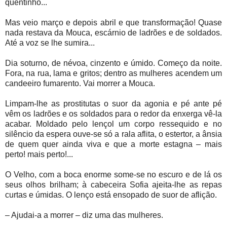
quentinho...
Mas veio março e depois abril e que transfor
mação! Quase
nada restava da Mouca, escárnio de ladrões e de soldados.
Até a voz se lhe sumira...
Dia soturno, de névoa, cinzento e úmido. Começo da noite.
Fora, na rua, lama e gritos; dentro as mulheres acendem um
candeeiro fumarento. Vai morrer a Mouca.
Limpam-lhe as prostitutas o suor da agonia e pé ante pé
vêm os ladrões e os soldados para o redor da enxerga vê-la
acabar. Moldado pelo lençol um corpo ressequido e no
silêncio da espera ouve-se só a rala aflita, o estertor, a ânsia
de quem quer ainda viva e que a morte estagna – mais
perto! mais perto!...
O Velho, com a boca enorme some-se no escuro e de lá os
seus olhos brilham; à cabeceira Sofia ajeita-lhe as repas
curtas e úmidas. O lenço está ensopado de suor de aflição.
– Ajudai-a a morrer – diz uma das mulheres.