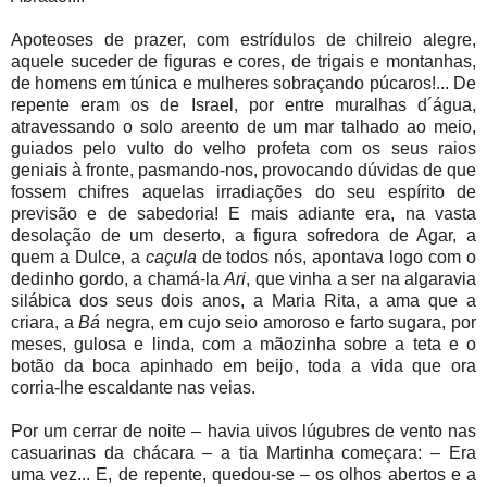
Apoteoses de prazer, com estrídulos de chilreio alegre,
aquele suceder de figuras e cores, de trigais e montanhas,
de homens em túnica e mulheres sobraçando púcaros!... De
repente eram os de Israel, por entre muralhas d´água,
atravessando o solo areento de um mar talhado ao meio,
guiados pelo vulto do velho profeta com os seus raios
geniais à fronte, pasmando-nos, provocando dúvidas de que
fossem chifres aquelas irradiações do seu espírito de
previsão e de sabedoria! E mais adiante era, na vasta
desolação de um deserto, a figura sofredora de Agar, a
quem a Dulce, a
caçula
de todos nós, apontava logo com o
dedinho gordo, a chamá-la
Ari
, que vinha a ser na algaravia
silábica dos seus dois anos, a Maria Rita, a ama que a
criara, a
Bá
negra, em cujo seio amoroso e farto sugara, por
meses, gulosa e linda, com a mãozinha sobre a teta e o
botão da boca apinhado em beijo, toda a vida que ora
corria-lhe escaldante nas veias.
Por um cerrar de noite – havia uivos lúgubres de vento nas
casuarinas da chácara – a tia Martinha começara: – Era
uma vez... E, de repente, quedou-se – os olhos abertos e a