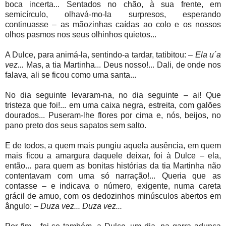
boca incerta... Sentados no chão, à sua frente, em
semicírculo, olhavá-mo-la surpresos, esperando
continuasse – as mãozinhas caídas ao colo e os nossos
olhos pasmos nos seus olhinhos quietos...
A Dulce, para animá-la, sentindo-a tardar, tatibitou: –
Ela u´a
vez...
Mas, a tia Martinha... Deus nosso!... Dali, de onde nos
falava, ali se ficou como uma santa...
No dia seguinte levaram-na, no dia seguinte – ai! Que
tristeza que foi!... em uma caixa negra, estreita, com galões
dourados... Puseram-lhe flores por cima e, nós, beijos, no
pano preto dos seus sapatos sem salto.
E de todos, a quem mais pungiu aquela ausência, em quem
mais ficou a amargura daquele deixar, foi à Dulce – ela,
então... para quem as bonitas histórias da tia Martinha não
contentavam com uma só narração!... Queria que as
contasse – e indicava o número, exigente, numa careta
grácil de amuo, com os dedozinhos minúsculos abertos em
ângulo: –
Duza vez... Duza vez...