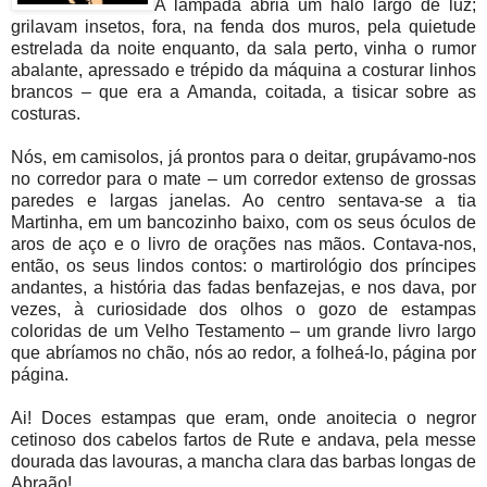
A lâmpada abria um halo largo de luz;
grilavam insetos, fora, na fenda dos muros, pela quietude
estrelada da noite enquanto, da sala perto, vinha o rumor
abalante, apressado e trépido da máquina a costurar linhos
brancos – que era a Amanda, coitada, a tisicar sobre as
costuras.
Nós, em camisolos, já prontos para o deitar, grupávamo-nos
no corredor para o mate – um corredor extenso de grossas
paredes e largas janelas. Ao centro sentava-se a tia
Martinha, em um bancozinho baixo, com os seus óculos de
aros de aço e o livro de orações nas mãos. Contava-nos,
então, os seus lindos contos: o martirológio dos príncipes
andantes, a história das fadas benfazejas, e nos dava, por
vezes, à curiosidade dos olhos o gozo de estampas
coloridas de um Velho Testamento – um grande livro largo
que abríamos no chão, nós ao redor, a folheá-lo, página por
página.
Ai! Doces estampas que eram, onde anoitecia o negror
cetinoso dos cabelos fartos de Rute e andava, pela messe
dourada das lavouras, a mancha clara das barbas longas de
Abraão!...