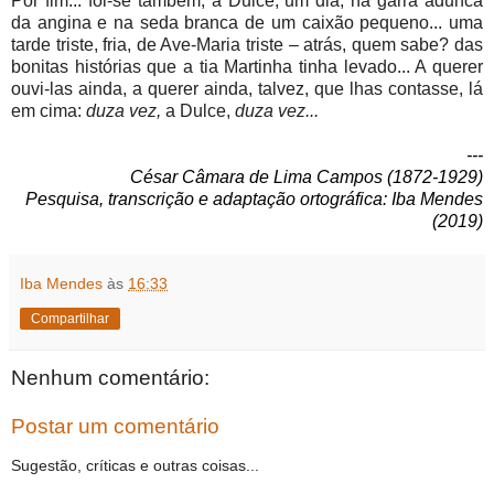
Por fim... foi-se também, a Dulce, um dia, na garra adunca
da angina e na seda branca de um caixão pequeno... uma
tarde triste, fria, de Ave-Maria triste – atrás, quem sabe? das
bonitas histórias que a tia Martinha tinha levado... A querer
ouvi-las ainda, a querer ainda, talvez, que lhas contasse, lá
em cima:
duza vez,
a Dulce,
duza vez...
---
César Câmara de Lima Campos (1872-1929)
Pesquisa, transcrição e adaptação ortográfica: Iba Mendes
(2019)
Iba Mendes
às
16:33
Compartilhar
Nenhum comentário:
Postar um comentário
Sugestão, críticas e outras coisas...