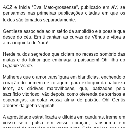
ACZ
e inicia “Eva Mato-grossense”, publicado em
AV
, se
pensarmos nas primeiras publicações citadas
em que os
textos são tomados separadamente.
Gentileza associada ao mistério da amplidão e à poesia que
desce do céu. Em ti cantam as curvas de Vênus e vibra a
alma inquieta de Yara!
Herdeira dos segredos que ciciam no recesso sombrio das
matas e do fulgor que embriaga a paisagem! Oh filha do
Gigante Verde
.
Mulheres que o amor transfigura em blandícias, enchendo o
coração do homem de coragem, para extorquir da natureza
feroz, as dádivas maravilhosas, que, batizadas pelo
sacrifício vitorioso, vão depois, como oferenda de sorrisos e
esperanças, aureolar vossa alma de paixão. Oh! Gentis
ardores da gleba virginal!
A agrestidade estratificada e diluída em canduras, freme em
vosso seio, pulsa em vosso coração, transborda em