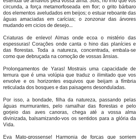
estendal de amavios pela vossa alma. Sois, no imo que vos
circunda, a força metamorfoseada em flor; o grito bárbaro
dos elementos aveludados em beijos; o estuar reboante das
águas amaciadas em carícias; o zonzonar das árvores
mudando em cicios de desejo...
Criaturas de enlevo! Almas onde ecoa o mistério das
espessuras! Corações onde canta o hino das planícies e
das florestas. Toda a natureza, concentrada, embala-se
como que debruçada na comoção de vossas ânsias.
Prolongamentos de Yaras! Mostrais uma capacidade de
ternura que é uma volúpia que traduz o ilimitado que vos
envolve e os horizontes esquivos que beijam a fímbria
reticulada dos bosques e das paisagens desonduladas.
Por isso, a bondade, filha da natureza, passando pelas
águas murmurantes, pelo ramalhar das florestas e pelo
gorjeio das aves canoras, chega até a vossa alma
divinizada, balsamizando-vos os sentidos para a glória da
Vida.
Eva Mato-grossense! Harmonia de forças que sorriem