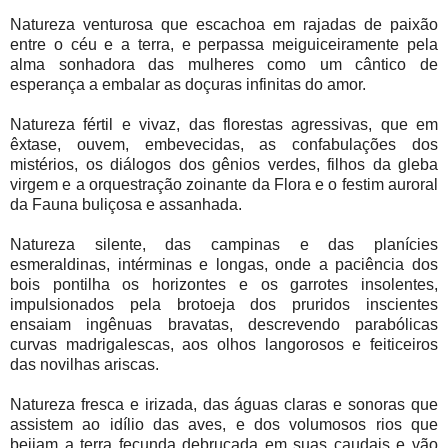
Natureza venturosa que escachoa em rajadas de paixão
entre o céu e a terra, e perpassa meiguiceiramente pela
alma sonhadora das mulheres como um cântico de
esperança a embalar as doçuras infinitas do amor.
Natureza fértil e vivaz, das florestas agressivas, que em
êxtase, ouvem, embevecidas, as confabulações dos
mistérios, os diálogos dos gênios verdes, filhos da gleba
virgem e a orquestração zoinante da Flora e o festim auroral
da Fauna buliçosa e assanhada.
Natureza silente, das campinas e das planícies
esmeraldinas, intérminas e longas, onde a paciência dos
bois pontilha os horizontes e os garrotes insolentes,
impulsionados pela brotoeja dos pruridos inscientes
ensaiam ingênuas bravatas, descrevendo parabólicas
curvas madrigalescas, aos olhos langorosos e feiticeiros
das novilhas ariscas.
Natureza fresca e irizada, das águas claras e sonoras que
assistem ao idílio das aves, e dos volumosos rios que
beijam a terra fecunda debruçada em suas caudais e vão