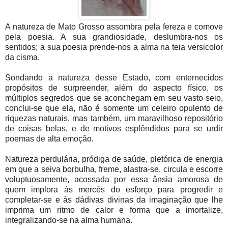
A natureza de Mato Grosso assombra pela fereza e comove
pela poesia. A sua grandiosidade, deslumbra-nos os
sentidos; a sua poesia prende-nos a alma na teia versicolor
da cisma.
Sondando a natureza desse Estado, com enternecidos
propósitos de surpreender, além do aspecto físico, os
múltiplos segredos que se aconchegam em seu vasto seio,
conclui-se que ela, não é somente um celeiro opulento de
riquezas naturais, mas também, um maravilhoso repositório
de coisas belas, e de motivos esplêndidos para se urdir
poemas de alta emoção.
Natureza perdulária, pródiga de saúde, pletórica de energia
em que a seiva borbulha, freme, alastra-se, circula e escorre
voluptuosamente, acossada por essa ânsia amorosa de
quem implora às mercês do esforço para progredir e
completar-se e às dádivas divinas da imaginação que lhe
imprima um ritmo de calor e forma que a imortalize,
integralizando-se na alma humana.