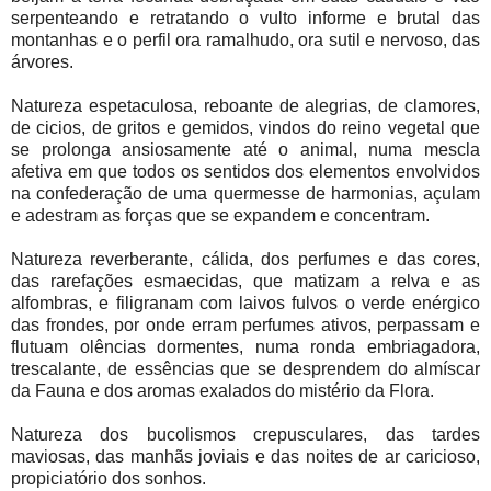
serpenteando e retratando o vulto informe e brutal das
montanhas e o perfil ora ramalhudo, ora sutil e nervoso, das
árvores.
Natureza espetaculosa, reboante de alegrias, de clamores,
de cicios, de gritos e gemidos, vindos do reino vegetal que
se prolonga ansiosamente até o animal, numa mescla
afetiva em que todos os sentidos dos elementos envolvidos
na confederação de uma quermesse de harmonias, açulam
e adestram as forças que se expandem e concentram.
Natureza reverberante, cálida, dos perfumes e das cores,
das rarefações esmaecidas, que matizam a relva e as
alfombras, e filigranam com laivos fulvos o verde enérgico
das frondes, por onde erram perfumes ativos, perpassam e
flutuam olências dormentes, numa ronda embriagadora,
trescalante, de essências que se desprendem do almíscar
da Fauna e dos aromas exalados do mistério da Flora.
Natureza dos bucolismos crepusculares, das tardes
maviosas, das manhãs joviais e das noites de ar caricioso,
propiciatório dos sonhos.