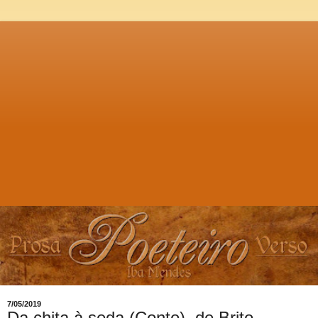
7/05/2019
Da chita à seda (Conto), de Brito