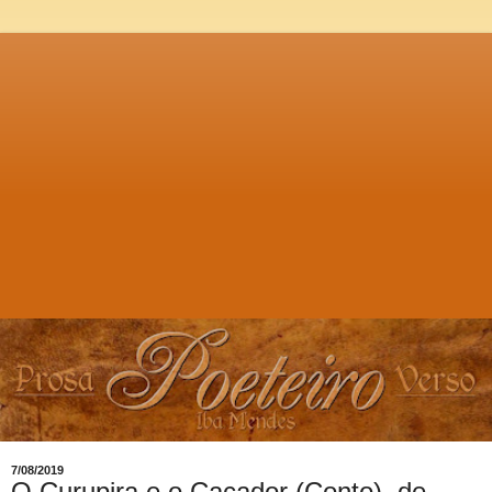
7/08/2019
O Curupira e o Caçador (Conto), de