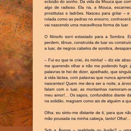
eclosão do sonho. Da vida da Mouca que come
algo de radioso. Ela ria, a Mouca, escarn
prostitutas e ladrões. Nasceu para gritar – 
rolada como as pedras no enxurro, conhecerá
vai nascendo
uma maravilhosa forma de luar.
O filósofo sorri extasiado para a Sombra. E
perdem, tênue, construída de luar ou construí
a luar, de negros cabelos de sombra, desaparec
– Fui eu que te criei, és minha! – diz ele a
me querendo olhar e não me podendo fugir, p
palavras te hei de dizer, ajoelhado, que sing
à vida láctea, com palavras que nunca apren
nascentes! Quem me dera ser a noite, a árvore
falam com o luar, as montanhas namoram-se a
meu amor!... Os sapos, confundidos diante da
na solidão, magoam como ais de alguém a qu
Olha: eu sinto-me distante de ti, para que não
mão pousada na minha cabeça, tanto! Olha!...
Sob a Árvore – realidade ou ilusão? – uma