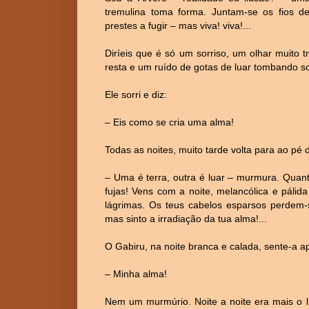
tremulina toma forma. Juntam-se os fios d
prestes a fugir – mas viva! viva!...
Diríeis que é só um sorriso, um olhar muito t
resta e um ruído de gotas de luar tombando s
Ele sorri e diz:
– Eis como se cria uma alma!
Todas as noites, muito tarde volta para ao pé 
– Uma é terra, outra é luar – murmura. Quan
fujas! Vens com a noite, melancólica e pálid
lágrimas. Os teus cabelos esparsos perdem-
mas sinto a irradiação da tua alma!...
O Gabiru, na noite branca e calada, sente-a a
– Minha alma!
Nem um murmúrio. Noite a noite era mais o lua