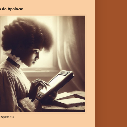
a do Apoia-se
Especiais