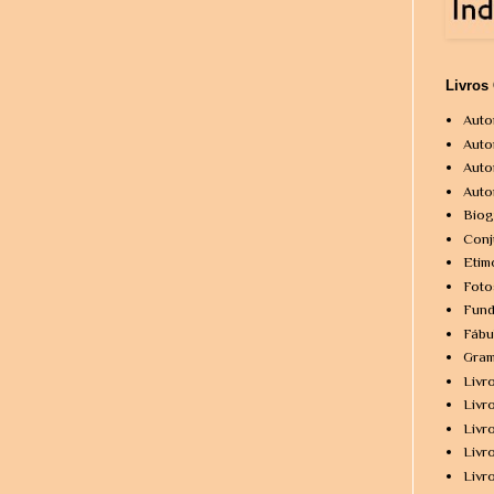
Livros
Auto
Auto
Auto
Auto
Biog
Conj
Etim
Foto
Fund
Fábu
Gram
Livr
Livr
Livr
Livr
Livr