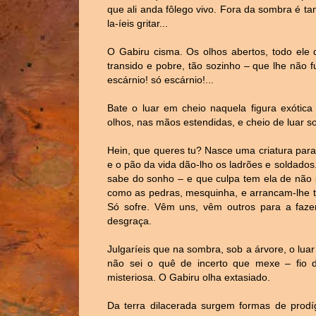
que ali anda fôlego vivo. Fora da sombra é ta
la-íeis gritar...
O Gabiru cisma. Os olhos abertos, todo ele d
transido e pobre, tão sozinho – que lhe não 
escárnio! só escárnio!...
Bate o luar em cheio naquela figura exótic
olhos, nas mãos estendidas, e cheio de luar sor
Hein, que queres tu? Nasce uma criatura par
e o pão da vida dão-lho os ladrões e soldados
sabe do sonho – e que culpa tem ela de não 
como as pedras, mesquinha, e arrancam-lhe t
Só sofre. Vêm uns, vêm outros para a fazere
desgraça.
Julgaríeis que na sombra, sob a árvore, o luar
não sei o quê de incerto que mexe – fio d
misteriosa. O Gabiru olha extasiado.
Da terra dilacerada surgem formas de prodíg