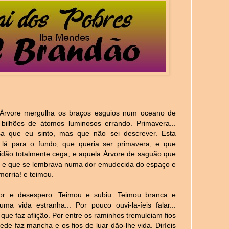
A Árvore mergulha os braços esguios num oceano de
, bilhões de átomos luminosos errando. Primavera...
a que eu sinto, mas que não sei descrever. Esta
 lá para o fundo, que queria ser primavera, e que
ridão totalmente cega, e aquela Árvore de saguão que
re e que se lembrava numa dor emudecida do espaço e
 morria! e teimou.
dor e desespero. Teimou e subiu. Teimou branca e
a vida estranha... Por pouco ouvi-la-íeis falar...
 que faz aflição. Por entre os raminhos tremuleiam fios
de faz mancha e os fios de luar dão-lhe vida. Diríeis