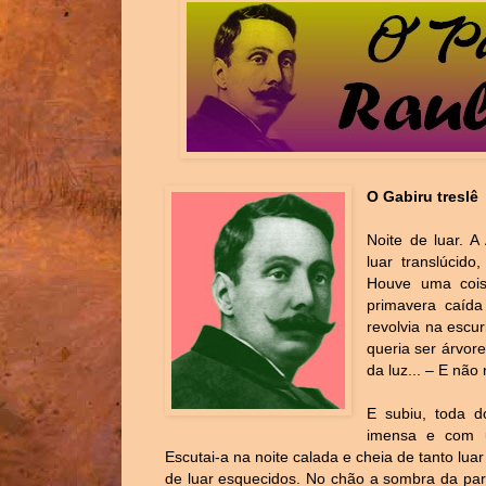
O Gabiru treslê
Noite de luar. 
luar translúcido
Houve uma cois
primavera caída
revolvia na escu
queria ser árvo
da luz... – E não
E subiu, toda 
imensa e com um
Escutai-a na noite calada e cheia de tanto luar
de luar esquecidos. No chão a sombra da pare