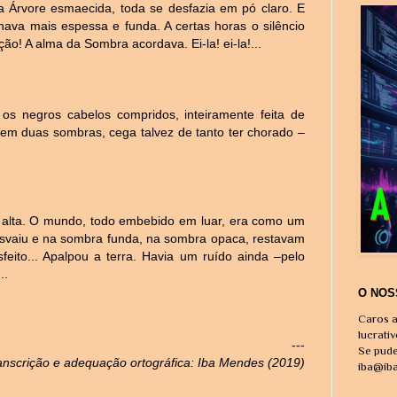
 a Árvore esmaecida, toda se desfazia em pó claro. E
ava mais espessa e funda. A certas horas o silêncio
iação! A alma da Sombra acordava. Ei-la! ei-la!...
, os negros cabelos compridos, inteiramente feita de
 em duas sombras, cega talvez de tanto ter chorado –
 alta. O mundo, todo embebido em luar, era como um
svaiu e na sombra funda, na sombra opaca, restavam
eito... Apalpou a terra. Havia um ruído ainda –pelo
..
O NOS
Caros a
lucrati
---
Se pude
anscrição e adequação ortográfica: Iba Mendes (2019)
iba@ib