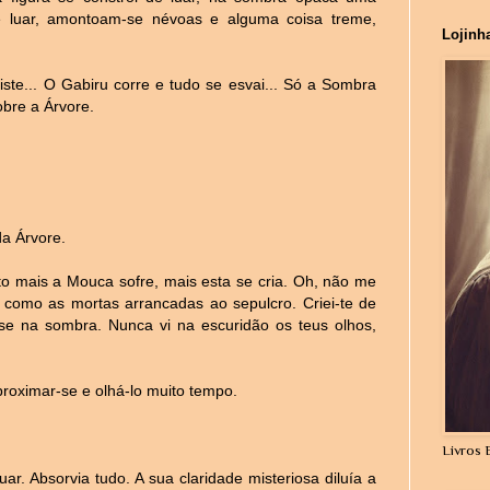
e luar, amontoam-se névoas e alguma coisa treme,
Lojinh
riste... O Gabiru corre e tudo se esvai... Só a Sombra
obre a Árvore.
da Árvore.
to mais a Mouca sofre, mais esta se cria. Oh, não me
a como as mortas arrancadas ao sepulcro. Criei-te de
se na sombra. Nunca vi na escuridão os teus olhos,
proximar-se e olhá-lo muito tempo.
Livros 
r. Absorvia tudo. A sua claridade misteriosa diluía a