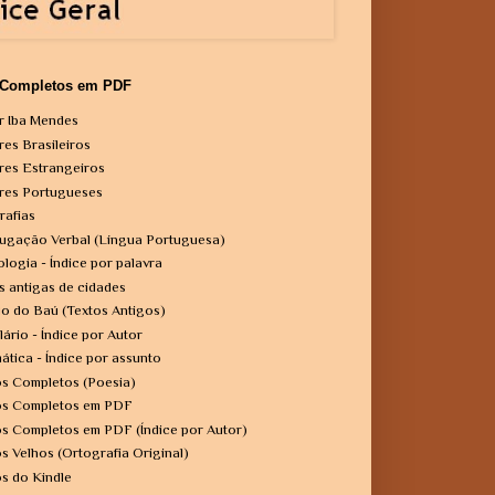
 Completos em PDF
r Iba Mendes
res Brasileiros
res Estrangeiros
res Portugueses
rafias
ugação Verbal (Língua Portuguesa)
ologia - Índice por palavra
s antigas de cidades
o do Baú (Textos Antigos)
lário - Índice por Autor
ática - Índice por assunto
os Completos (Poesia)
os Completos em PDF
os Completos em PDF (Índice por Autor)
os Velhos (Ortografia Original)
os do Kindle