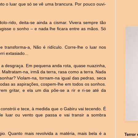
nto o luar que só se vê uma brancura. Por pouco ouvi-
olo-rido, deita-se ainda a cismar. Vivera sempre tão
fugisse o sonho – e nada lhe ficara entre as mãos. Só
a e
transforma-a, Não é ridículo. Corre-lhe o luar nos
ri extasiado...
a a desgraça. Em pequena anda rota, quase nuazinha,
. Maltratam-na, irmã da terra, rasa como a terra. Nada
sonhar? Violam-na, tornam-na igual das pedras, seca
odas as aspirações, cospem-lhe em todos os sonhos.
m gritar, e ela um dia põe-se a rir e ri-se até da
 constrói e tece, à medida que o Gabiru vai tecendo. É
e luar ou vento que passa e vai transir a sombra
io. Quanto mais revolvida a matéria, mais bela é a
Terror 