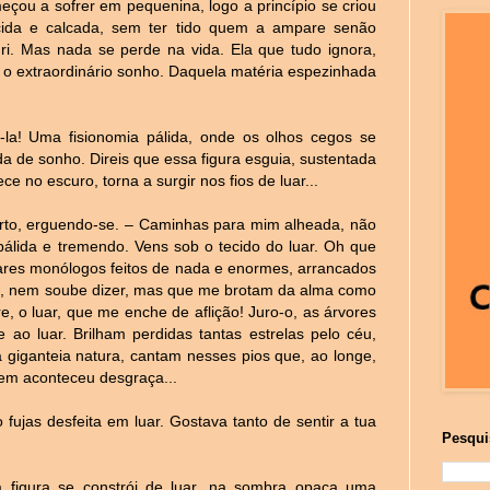
çou a sofrer em pequenina, logo a princípio se criou
ecida e calcada, sem ter tido quem a ampare senão
e ri. Mas nada se perde na vida. Ela que tudo ignora,
 o extraordinário sonho. Daquela matéria espezinhada
i-la! Uma fisionomia pálida, onde os olhos cegos se
da de sonho. Direis que essa figura esguia, sustentada
e no escuro, torna a surgir nos fios de luar...
bsorto, erguendo-se. – Caminhas para mim alheada, não
álida e tremendo. Vens sob o tecido do luar. Oh que
ulares monólogos feitos de nada e enormes, arrancados
di, nem soube dizer, mas que me brotam da alma como
, o luar, que me enche de aflição! Juro-o, as árvores
o luar. Brilham perdidas tantas estrelas pelo céu,
 giganteia natura, cantam nesses pios que, ao longe,
em aconteceu desgraça...
 fujas desfeita em luar. Gostava tanto de sentir a tua
Pesqui
 figura se constrói de luar, na sombra opaca uma