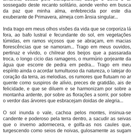
sossegado deste recanto solitário, aonde venho em busca
da paz que minha alma, enfebrecida por este dia
exuberante de Primavera, almeja com ânsia singular...
Inda trago em meus olhos visões da vida que se corporiza lá
fora, ao bafo lustral e fecundante do sol, em vegetações
túmidas, em ramos viçosos que se abraçam, em macias
florescências que se namoram... Trago em meus ouvidos,
pertinaz e vívido, o chilrear dos beijos que a passarada
troca, o longo cicio das ramagens, o murmúrio gorjeante da
água que escorre de pedra em pedra... Trago em meu
espírito ainda o acordar tumultuoso da natureza, o latejar do
coração da terra, as melodias, os rumores que flutuam no ar
quente como suspiros de alívio, preces de gratidão, ais de
felicidade, e que se diluem e se harmonizam por sobre a
montanha ardente, por sobre as florações a sorrir, por sobre
o verdor das árvores que esbracejam doidas de alegria...
O sol inunda o vale, cachoa pelos montes, insinua-se
candente e poderoso pela terra dentro, a sacudir as seivas
que o inverno adormecera, e golfa-as nos caules que,
turgescendo como seios de noivas, gulosamente as sugam