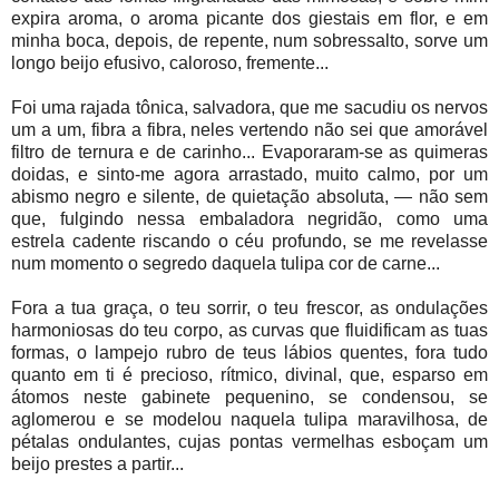
expira aroma, o aroma picante dos giestais em flor, e em
minha boca, depois, de repente, num sobressalto, sorve um
longo beijo efusivo, caloroso, fremente...
Foi uma rajada tônica, salvadora, que me sacudiu os nervos
um a um, fibra a fibra, neles vertendo não sei que amorável
filtro de ternura e de carinho... Evaporaram-se as quimeras
doidas, e sinto-me agora arrastado, muito calmo, por um
abismo negro e silente, de quietação absoluta, — não sem
que, fulgindo nessa embaladora negridão, como uma
estrela cadente riscando o céu profundo, se me revelasse
num momento o segredo daquela tulipa cor de carne...
Fora a tua graça, o teu sorrir, o teu frescor, as ondulações
harmoniosas do teu corpo, as curvas que fluidificam as tuas
formas, o lampejo rubro de teus lábios quentes, fora tudo
quanto em ti é precioso, rítmico, divinal, que, esparso em
átomos neste gabinete pequenino, se condensou, se
aglomerou e se modelou naquela tulipa maravilhosa, de
pétalas ondulantes, cujas pontas vermelhas esboçam um
beijo prestes a partir...