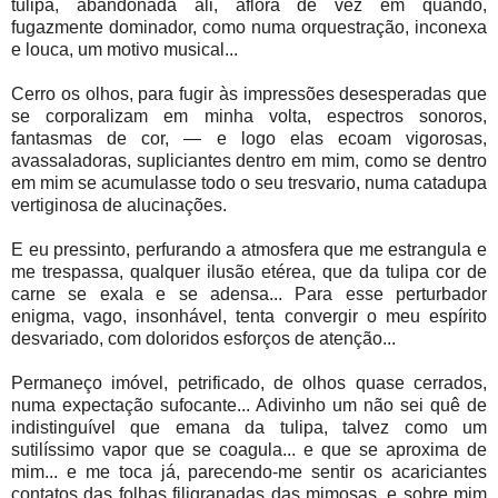
tulipa, abandonada ali, aflora de vez em quando,
fugazmente dominador, como numa orquestração, inconexa
e louca, um motivo musical...
Cerro os olhos, para fugir às impressões desesperadas que
se corporalizam em minha volta, espectros sonoros,
fantasmas de cor, — e logo elas ecoam vigorosas,
avassaladoras, supliciantes dentro em mim, como se dentro
em mim se acumulasse todo o seu tresvario, numa catadupa
vertiginosa de alucinações.
E eu pressinto, perfurando a atmosfera que me estrangula e
me trespassa, qualquer ilusão etérea, que da tulipa cor de
carne se exala e se adensa... Para esse perturbador
enigma, vago, insonhável, tenta convergir o meu espírito
desvariado, com doloridos esforços de atenção...
Permaneço imóvel, petrificado, de olhos quase cerrados,
numa expectação sufocante... Adivinho um não sei quê de
indistinguível que emana da tulipa, talvez como um
sutilíssimo vapor que se coagula... e que se aproxima de
mim... e me toca já, parecendo-me sentir os acariciantes
contatos das folhas filigranadas das mimosas, e sobre mim