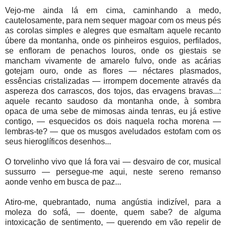
Vejo-me ainda lá em cima, caminhando a medo,
cautelosamente, para nem sequer magoar com os meus pés
as corolas simples e alegres que esmaltam aquele recanto
úbere da montanha, onde os pinheiros esguios, perfilados,
se enfloram de penachos louros, onde os giestais se
mancham vivamente de amarelo fulvo, onde as acárias
gotejam ouro, onde as flores — néctares plasmados,
essências cristalizadas — irrompem docemente através da
aspereza dos carrascos, dos tojos, das ervagens bravas...:
aquele recanto saudoso da montanha onde, à sombra
opaca de uma sebe de mimosas ainda tenras, eu já estive
contigo, — esquecidos os dois naquela rocha morena —
lembras-te? — que os musgos aveludados estofam com os
seus hieroglíficos desenhos...
O torvelinho vivo que lá fora vai — desvairo de cor, musical
sussurro — persegue-me aqui, neste sereno remanso
aonde venho em busca de paz...
Atiro-me, quebrantado, numa angústia indizível, para a
moleza do sofá, — doente, quem sabe? de alguma
intoxicação de sentimento, — querendo em vão repelir de