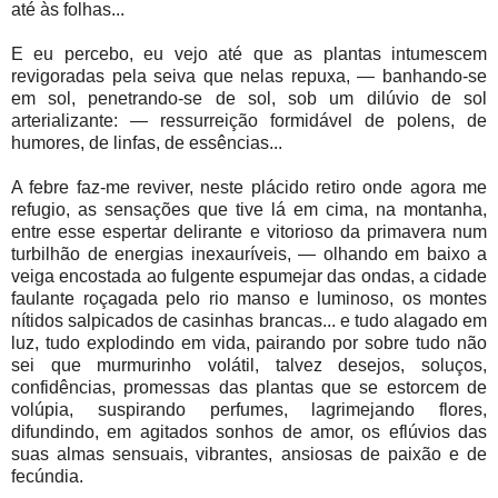
até às folhas...
E eu percebo, eu vejo até que as plantas intumescem
revigoradas pela seiva que nelas repuxa, — banhando-se
em sol, penetrando-se de sol, sob um dilúvio de sol
arterializante: — ressurreição formidável de polens, de
humores, de linfas, de essências...
A febre faz-me reviver, neste plácido retiro onde agora me
refugio, as sensações que tive lá em cima, na montanha,
entre esse espertar delirante e vitorioso da primavera num
turbilhão de energias inexauríveis, — olhando em baixo a
veiga encostada ao fulgente espumejar das ondas, a cidade
faulante roçagada pelo rio manso e luminoso, os montes
nítidos salpicados de casinhas brancas... e tudo alagado em
luz, tudo explodindo em vida, pairando por sobre tudo não
sei que murmurinho volátil, talvez desejos, soluços,
confidências, promessas das plantas que se estorcem de
volúpia, suspirando perfumes, lagrimejando flores,
difundindo, em agitados sonhos de amor, os eflúvios das
suas almas sensuais, vibrantes, ansiosas de paixão e de
fecúndia.