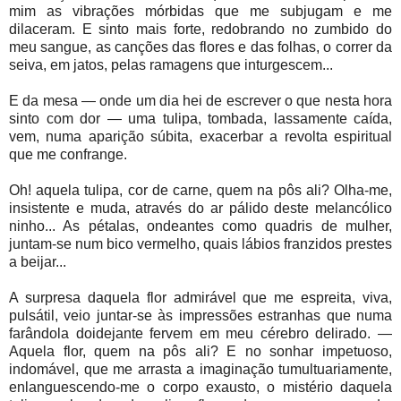
mim as vibrações mórbidas que me subjugam e me
dilaceram. E sinto mais forte, redobrando no zumbido do
meu sangue, as canções das flores e das folhas, o correr da
seiva, em jatos, pelas ramagens que inturgescem...
E da mesa — onde um dia hei de escrever o que nesta hora
sinto com dor — uma tulipa, tombada, lassamente caída,
vem, numa aparição súbita, exacerbar a revolta espiritual
que me confrange.
Oh! aquela tulipa, cor de carne, quem na pôs ali? Olha-me,
insistente e muda, através do ar pálido deste melancólico
ninho... As pétalas, ondeantes como quadris de mulher,
juntam-se num bico vermelho, quais lábios franzidos prestes
a beijar...
A surpresa daquela flor admirável que me espreita, viva,
pulsátil, veio juntar-se às impressões estranhas que numa
farândola doidejante fervem em meu cérebro delirado. —
Aquela flor, quem na pôs ali? E no sonhar impetuoso,
indomável, que me arrasta a imaginação tumultuariamente,
enlanguescendo-me o corpo exausto, o mistério daquela