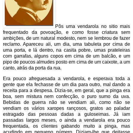
Pôs uma vendarola no sitio mais
frequentado da povoação, e como fosse criatura sem
ambições, de um natural modesto, nem se lembrou de fazer
reclamo. Apareceu ali, um dia, uma tabuleta por cima de
uma porta, e lá dentro, na casita pobre, umas prateleiras
com garrafas, alguns copos em cima de um balcão, e um
pipo de poucos almudes posto em cima de um caixote, a um
canto, atrás da porta da rua.
Era pouco afreguesada a vendarola, e esperava toda a
gente que ela fechasse de um dia para outro, mal dando a
receita para a despesa. Dizia-se, em geral, que a pinga era
boa, sem mistura nem confecção, o puro sumo da uva.
Bebidas de guerra não se vendiam ali, como não se
vendiam os vários xaropes rançosos, gratos ao paladar
estragado das pessoas dadas a guloseimas. Já iam
passadas largos meses, o ainda a vendarola era pouco
frequentada, os clientes gabando muito a pinga, mas
acudindo em pequeno número. Diziam-lhe que deitasse