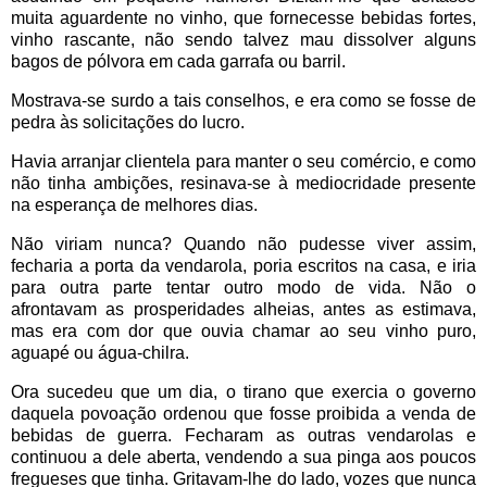
muita aguardente no vinho, que fornecesse bebidas fortes,
vinho rascante, não sendo talvez mau dissolver alguns
bagos de pólvora em cada garrafa ou barril.
Mostrava-se surdo a tais conselhos, e era como se fosse de
pedra às solicitações do lucro.
Havia arranjar clientela para manter o seu comércio, e como
não tinha ambições, resinava-se à mediocridade presente
na esperança de melhores dias.
Não viriam nunca? Quando não pudesse viver assim,
fecharia a porta da vendarola, poria escritos na casa, e iria
para outra parte tentar outro modo de vida. Não o
afrontavam as prosperidades alheias, antes as estimava,
mas era com dor que ouvia chamar ao seu vinho puro,
aguapé ou água-chilra.
Ora sucedeu que um dia, o tirano que exercia o governo
daquela povoação ordenou que fosse proibida a venda de
bebidas de guerra. Fecharam as outras vendarolas e
continuou a dele aberta, vendendo a sua pinga aos poucos
fregueses que tinha. Gritavam-lhe do lado, vozes que nunca