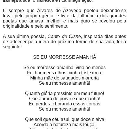
flameja a sua romanesca e rica imaginação.
E sempre que Álvares de Azevedo poetou deixando-se
levar pelo próprio gênio, e livre da influência dos grandes
poetas que amava, melhor e mais puro se revelou pela
originalidade e pelo sentimento.
A sua última poesia,
Canto do Cisne
, inspirada dias antes
de adoecer pela ideia do próximo termo de sua vida, foi a
seguinte:
SE EU MORRESSE AMANHÃ
Se eu morresse amanhã, viria ao menos
Fechar meus olhos minha triste irmã;
Minha mãe de saudades morreria
Se eu morresse amanhã!
Quanta glória pressinto em meu futuro!
Que aurora de porvir e que manhã!
Eu perdera chorando essas coroas
Se eu morresse amanhã!
Que sol! que céu azul! que doce n’alva
Acorda a natureza mais louçã!