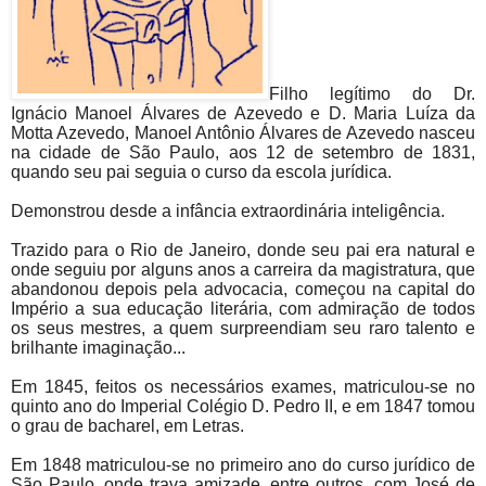
Filho legítimo do Dr.
Ignácio Manoel Álvares de Azevedo e D. Maria Luíza da
Motta Azevedo, Manoel Antônio Álvares de Azevedo nasceu
na cidade de São Paulo, aos 12 de setembro de 1831,
quando seu pai seguia o curso da escola jurídica.
Demonstrou desde a infância extraordinária inteligência.
Trazido para o Rio de Janeiro, donde seu pai era natural e
onde seguiu por alguns anos a carreira da magistratura, que
abandonou depois pela advocacia, começou na capital do
Império a sua educação literária, com admiração de todos
os seus mestres, a quem surpreendiam seu raro talento e
brilhante imaginação...
Em 1845, feitos os necessários exames, matriculou-se no
quinto ano do Imperial Colégio D. Pedro II, e em 1847 tomou
o grau de bacharel, em Letras.
Em 1848 matriculou-se no primeiro ano do curso jurídico de
São Paulo, onde trava amizade, entre outros, com José de