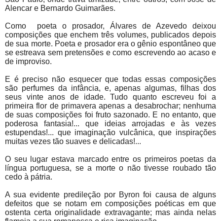
Alencar e Bernardo Guimarães.
Como
poeta o prosador, Álvares de Azevedo deixou
composições que enchem três volumes, publicados depois
de sua morte. Poeta e prosador era o gênio espontâneo que
se estreava sem pretensões e como escrevendo ao acaso e
de improviso.
E é preciso não esquecer que todas essas composições
são perfumes da infância, e, apenas algumas, filhas dos
seus vinte anos de idade. Tudo quanto escreveu foi a
primeira flor de primavera apenas a desabrochar; nenhuma
de suas composições foi fruto sazonado. E no entanto, que
poderosa fantasia!... que ideias arrojadas e às vezes
estupendas!... que imaginação vulcânica, que inspirações
muitas vezes tão suaves e delicadas!...
O seu lugar estava marcado entre os primeiros poetas da
língua portuguesa, se a morte o não tivesse roubado tão
cedo à pátria.
A sua evidente predileção por Byron foi causa de alguns
defeitos que se notam em composições poéticas em que
ostenta certa originalidade extravagante; mas ainda nelas