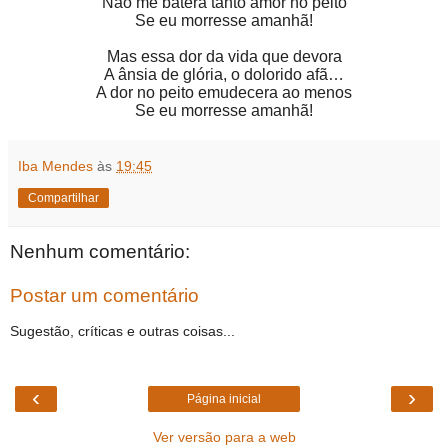
Não me batera tanto amor no peito
Se eu morresse amanhã!
Mas essa dor da vida que devora
A ânsia de glória, o dolorido afã…
A dor no peito emudecera ao menos
Se eu morresse amanhã!
Iba Mendes
às
19:45
Compartilhar
Nenhum comentário:
Postar um comentário
Sugestão, críticas e outras coisas...
‹
›
Página inicial
Ver versão para a web