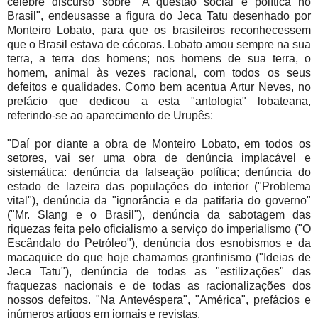
célebre discurso sobre "A questão social e política no
Brasil", endeusasse a figura do Jeca Tatu desenhado por
Monteiro Lobato, para que os brasileiros reconhecessem
que o Brasil estava de cócoras. Lobato amou sempre na sua
terra, a terra dos homens; nos homens de sua terra, o
homem, animal às vezes racional, com todos os seus
defeitos e qualidades. Como bem acentua Artur Neves, no
prefácio que dedicou a esta "antologia" lobateana,
referindo-se ao aparecimento de Urupês:
"Daí por diante a obra de Monteiro Lobato, em todos os
setores, vai ser uma obra de denúncia implacável e
sistemática: denúncia da falseação política; denúncia do
estado de lazeira das populações do interior ("Problema
vital"), denúncia da "ignorância e da patifaria do governo"
("Mr. Slang e o Brasil"), denúncia da sabotagem das
riquezas feita pelo oficialismo a serviço do imperialismo ("O
Escândalo do Petróleo"), denúncia dos esnobismos e da
macaquice do que hoje chamamos granfinismo ("Ideias de
Jeca Tatu"), denúncia de todas as "estilizações" das
fraquezas nacionais e de todas as racionalizações dos
nossos defeitos. "Na Antevéspera", "América", prefácios e
inúmeros artigos em jornais e revistas.