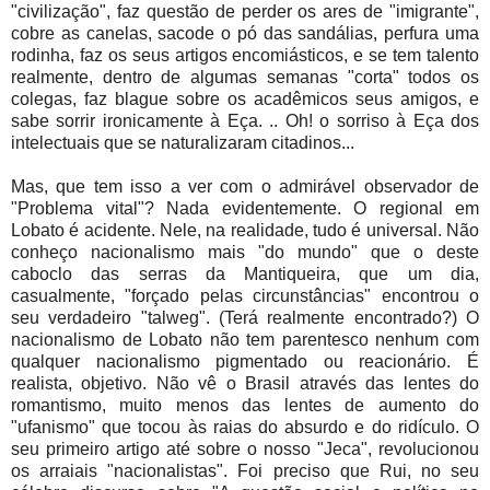
"civilização", faz questão de perder os ares de "imigrante",
cobre as canelas, sacode o pó das sandálias, perfura uma
rodinha, faz os seus artigos encomiásticos, e se tem talento
realmente, dentro de algumas semanas "corta" todos os
colegas, faz blague sobre os acadêmicos seus amigos, e
sabe sorrir ironicamente à Eça. .. Oh! o sorriso à Eça dos
intelectuais que se naturalizaram citadinos...
Mas, que tem isso a ver com o admirável observador de
"Problema vital"? Nada evidentemente. O regional em
Lobato é acidente. Nele, na realidade, tudo é universal. Não
conheço nacionalismo mais "do mundo" que o deste
caboclo das serras da Mantiqueira, que um dia,
casualmente, "forçado pelas circunstâncias" encontrou o
seu verdadeiro "talweg". (Terá realmente encontrado?) O
nacionalismo de Lobato não tem parentesco nenhum com
qualquer nacionalismo pigmentado ou reacionário. É
realista, objetivo. Não vê o Brasil através das lentes do
romantismo, muito menos das lentes de aumento do
"ufanismo" que tocou às raias do absurdo e do ridículo. O
seu primeiro artigo até sobre o nosso "Jeca", revolucionou
os arraiais "nacionalistas". Foi preciso que Rui, no seu