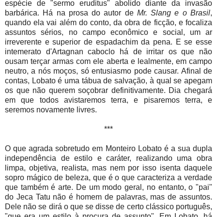
espécie de "sermo eruditus" abolido diante da invasão
barbárica. Há na prosa do autor de
Mr. Slang e o Brasil
,
quando ela vai além do conto, da obra de ficção, e focaliza
assuntos sérios, no campo econômico e social, um ar
irreverente e superior de espadachim da pena. E se esse
intemerato d'Artagnan caboclo há de irritar os que não
ousam terçar armas com ele aberta e lealmente, em campo
neutro, a nós moços, só entusiasmo pode causar. Afinal de
contas, Lobato é uma tábua de salvação, à qual se apegam
os que não querem soçobrar definitivamente. Dia chegará
em que todos avistaremos terra, e pisaremos terra, e
seremos novamente livres.
***
O que agrada sobretudo em Monteiro Lobato é a sua dupla
independência de estilo e caráter, realizando uma obra
limpa, objetiva, realista, mas nem por isso isenta daquele
sopro mágico de beleza, que é o que caracteriza a verdade
que também é arte. De um modo geral, no entanto, o "pai"
do Jeca Tatu não é homem de palavras, mas de assuntos.
Dele não se dirá o que se disse de certo clássico português,
"que era um estilo à procura de assunto". Em Lobato, há