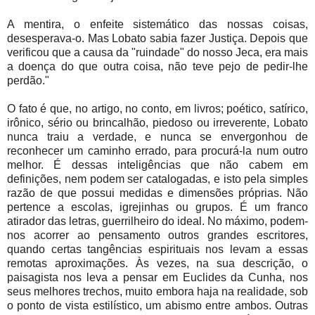
A mentira, o enfeite sistemático das nossas coisas,
desesperava-o. Mas Lobato sabia fazer Justiça. Depois que
verificou que a causa da "ruindade" do nosso Jeca, era mais
a doença do que outra coisa, não teve pejo de pedir-lhe
perdão."
O fato é que, no artigo, no conto, em livros; poético, satírico,
irônico, sério ou brincalhão, piedoso ou irreverente, Lobato
nunca traiu a verdade, e nunca se envergonhou de
reconhecer um caminho errado, para procurá-la num outro
melhor. É dessas inteligências que não cabem em
definições, nem podem ser catalogadas, e isto pela simples
razão de que possui medidas e dimensões próprias. Não
pertence a escolas, igrejinhas ou grupos. É um franco
atirador das letras, guerrilheiro do ideal. No máximo, podem-
nos acorrer ao pensamento outros grandes escritores,
quando certas tangências espirituais nos levam a essas
remotas aproximações. Às vezes, na sua descrição, o
paisagista nos leva a pensar em Euclides da Cunha, nos
seus melhores trechos, muito embora haja na realidade, sob
o ponto de vista estilístico, um abismo entre ambos. Outras