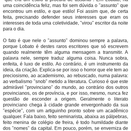
uma coincidência feliz, mas foi sem dúvida o "assunto" que
encontrou um estilo, e que estilo! Foi assim que, de certa
feita, precisando defender seus interesses que eram os
interesses de toda uma coletividade, "virou" escritor da noite
para o dia.
O fato é que nele o "assunto" dominou sempre a palavra,
porque Lobato é destes raros escritores que só escrevem
quando realmente têm alguma mensagem a transmitir. A
palavra nele, sempre traduz alguma coisa. Nunca sobra,
enfeita, é luxo de estilo. Ao contrário, é um instrumento da
ideia, da criação. Explica-se por isso o horror que ele tem ao
preciosismo, ao academismo, ao rebuscado, numa palavra:
ao verbalismo "snob" metido a literatura. Curioso é que este
admirável "provinciano" do mundo, ao contrário dos outros
provincianos, os de província, e por isso, mesmo, nunca fez
questão de esconder a origem. Geralmente o literato
provinciano chega à cidade grande envergonhado da sua
"espécie", com um artiguinho pronto sobre um acadêmico
qualquer. Fala baixo, feito seminarista, abaixa as pálpebras,
feito menina de colégio de freira, é todo humildade diante
dos "nomes" da capital. Em pouco, porém, se enverniza de