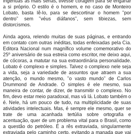
ingênuas às mais sérias, tivesse coragem para se enganar
a si próprio. O estilo é o homem, e no caso de Monteiro
Lobato, basta lê-lo, para se descortinar o homem "por
dentro" sem "véus diáfanos", sem tibiezas, sem
distorcismos.
Ainda agora, relendo muitas de suas páginas, e entrando
em contato com outras inéditas, todas enfeixadas pela Cia.
Editora Nacional num magnífico volume comemorativo do
25º aniversário de sua estreia como escritor, me deixo aqui,
de cócoras, a matutar na sua extraordinária personalidade.
Lobato é complexo e simples. Talvez o complexo nele seja
a vida, seja a variedade de assuntos que atraem a sua
atenção, o mundo mesmo, "o vasto mundo" de Carlos
Drummond de Andrade. O simples é ele mesmo, sua
maneira de contar, de dizer, de transmitir o complexo. No
fim, devo estar meio paradoxal, mas vá lá. Lobato também o
é. Nele, há um pouco de tudo, na multiplicidade de suas
atividades intelectuais. Mas, é sempre ele mesmo, quer se
trate de uma acanhada tertúlia sobre ortografia e
acentuação, quer de um problema vital para o Brasil, como
a questão do petróleo. É a rês extraviada, singularmente
extraviada pelo caminho certo, evitando a manada que vai