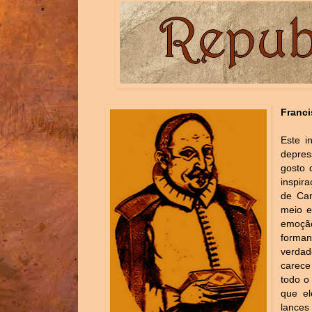
Franc
Este i
depres
gosto 
inspir
de Ca
meio e
emoçã
forma
verda
carece
todo o
que el
lances 