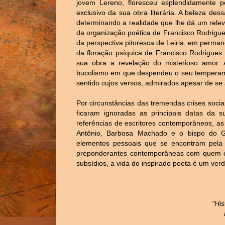
jovem Lereno, floresceu esplendidamente 
exclusivo da sua obra literária. A beleza des
determinando a realidade que lhe dá um relev
da organização poética de Francisco Rodrigue
da perspectiva pitoresca de Leiria, em permane
da floração psíquica de Francisco Rodrigues 
sua obra a revelação do misterioso amor. A
bucolismo em que despendeu o seu temperamen
sentido cujos versos, admirados apesar de s
Por circunstâncias das tremendas crises sociai
ficaram ignoradas as principais datas da 
referências de escritores contemporâneos, as t
Antônio, Barbosa Machado e o bispo do 
elementos pessoais que se encontram pela 
preponderantes contemporâneas com quem co
subsídios, a vida do inspirado poeta é um ver
"His