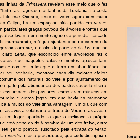
ras linhas da
Primavera
revelam esse meio que o fez
 "Entre as fragosas montanhas da Lusitânia, na costa
tal do mar Oceano, onde se veem agora com maior
iga Calipo, há um espaçoso sítio partido em verdes
om particulares graças povoou de árvores e fontes que
qual se levanta um monte agudo de penedia, cercado
e vão murmurando, até que ajuntando-se no extremo da
arosa corrente, e assim da parte do rio
Lis
, que na
o claro
Lena
, que escondido entre arvoredos faz o
astores, que naqueles vales e montes apascentam,
os e com os frutos que a terra em abundância lhe
ar seu senhorio, mostrava cada dia maiores efeitos
costume dos naturais do vale e por ajuntamento de
 seu gado pela abundância dos pastos daquela ribeira,
gria costumados dos pastores, como eram músicas em
 toureiro e outros jogos, em que havia na montanha
ica a muitos do vale tinha vantagem, um dia que com
am as aves a celebrar a entrada do Verão e as aves e
do um lugar apartado, a que o inclinava a própria
ue está perto do rio à sombra de um alto freixo, entre
do seu gênio poético, suscitado pela
entrada do verão
,
ela
reverdie
: e esta precocidade, que cedo distinguia o
Terror 