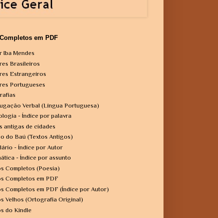
 Completos em PDF
r Iba Mendes
res Brasileiros
res Estrangeiros
res Portugueses
rafias
ugação Verbal (Língua Portuguesa)
ologia - Índice por palavra
s antigas de cidades
o do Baú (Textos Antigos)
lário - Índice por Autor
ática - Índice por assunto
os Completos (Poesia)
os Completos em PDF
os Completos em PDF (Índice por Autor)
os Velhos (Ortografia Original)
os do Kindle