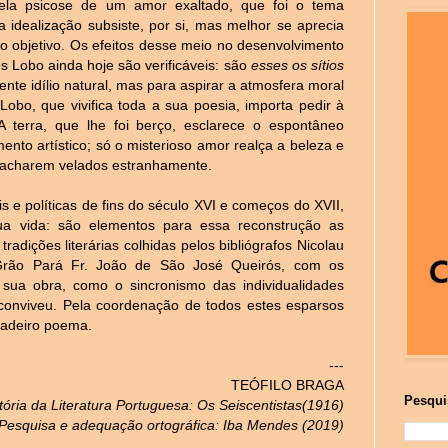
pela psicose de um amor exaltado, que foi o tema
sa idealização subsiste, por si, mas melhor se aprecia
o objetivo. Os efeitos desse meio no desenvolvimento
s Lobo ainda hoje são verificáveis: são
esses os sítios
nte idílio natural, mas para aspirar a atmosfera moral
Lobo, que vivifica toda a sua poesia, importa pedir à
 terra, que lhe foi berço, esclarece o espontâneo
to artístico; só o misterioso amor realça a beleza e
e acharem velados estranhamente.
s e políticas de fins do século XVI e começos do XVII,
sua vida: são elementos para essa reconstrução as
radições literárias colhidas pelos bibliógrafos Nicolau
Grão Pará Fr. João de São José Queirós, com os
sua obra, como o sincronismo das individualidades
nviveu. Pela coordenação de todos estes esparsos
dadeiro poema.
---
TEÓFILO BRAGA
Pesqui
tória da Literatura Portuguesa: Os Seiscentistas(1916)
Pesquisa e adequação ortográfica: Iba Mendes (2019)