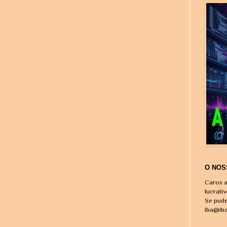
O NOS
Caros a
lucrati
Se pude
iba@ib