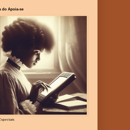
a do Apoia-se
Especiais