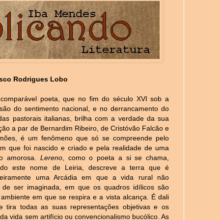
isco Rodrigues Lobo
ncomparável poeta, que no fim do século XVI sob a
são do sentimento nacional, e no derrancamento do
das pastorais italianas, brilha com a verdade da sua
ação a par de Bernardim Ribeiro, de Cristóvão Falcão e
mões, é um fenômeno que só se compreende pelo
m que foi nascido e criado e pela realidade de uma
o amorosa.
Lereno
, como o poeta a si se chama,
ndo este nome de Leiria, descreve a terra que é
deiramente uma Arcádia em que a vida rural não
 de ser imaginada, em que os quadros idílicos são
 ambiente em que se respira e a vista alcança. É dali
e tira todas as suas representações objetivas e os
da vida sem artifício ou convencionalismo bucólico. As