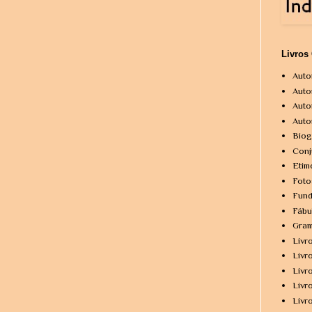
Livros
Auto
Auto
Auto
Auto
Biog
Conj
Etim
Foto
Fund
Fábu
Gram
Livr
Livr
Livr
Livr
Livr