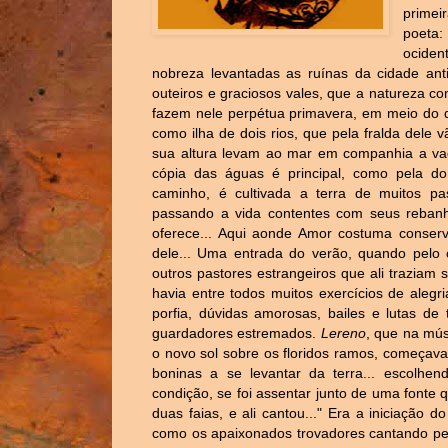
primei
poeta:
ociden
nobreza levantadas as ruínas da cidade ant
outeiros e graciosos vales, que a natureza c
fazem nele perpétua primavera, em meio do 
como ilha de dois rios, que pela fralda del
sua altura levam ao mar em companhia a vag
cópia das águas é principal, como pela d
caminho, é cultivada a terra de muitos p
passando a vida contentes com seus rebanh
oferece... Aqui aonde Amor costuma conserv
dele... Uma entrada do verão, quando pelo 
outros pastores estrangeiros que ali traziam
havia entre todos muitos exercícios de ale
porfia, dúvidas amorosas, bailes e lutas de
guardadores estremados.
Lereno
, que na mús
o novo sol sobre os floridos ramos, começav
boninas a se levantar da terra... escolhen
condição, se foi assentar junto de uma fonte q
duas faias, e ali cantou..." Era a iniciação 
como os apaixonados trovadores cantando p