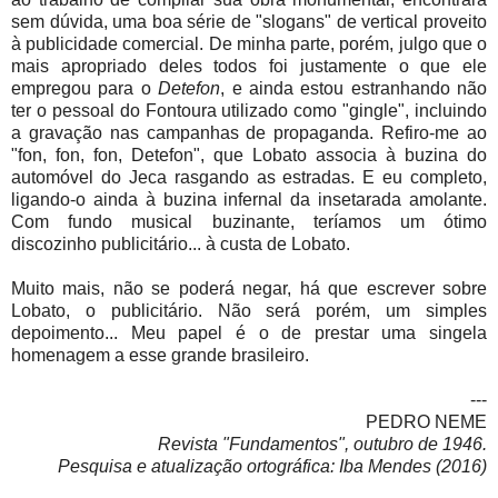
sem dúvida, uma boa série de "slogans" de vertical proveito
à publicidade comercial. De minha parte, porém, julgo que o
mais apropriado deles todos foi justamente o que ele
empregou para o
Detefon
, e ainda estou estranhando não
ter o pessoal do Fontoura utilizado como "gingle", incluindo
a gravação nas campanhas de propaganda. Refiro-me ao
"fon, fon, fon, Detefon", que Lobato associa à buzina do
automóvel do Jeca rasgando as estradas. E eu completo,
ligando-o ainda à buzina infernal da insetarada amolante.
Com fundo musical buzinante, teríamos um ótimo
discozinho publicitário... à custa de Lobato.
Muito mais, não se poderá negar, há que escrever sobre
Lobato, o publicitário. Não será porém, um simples
depoimento... Meu papel é o de prestar uma singela
homenagem a esse grande brasileiro.
---
PEDRO NEME
Revista "Fundamentos", outubro de 1946.
Pesquisa e atualização ortográfica: Iba Mendes (2016)