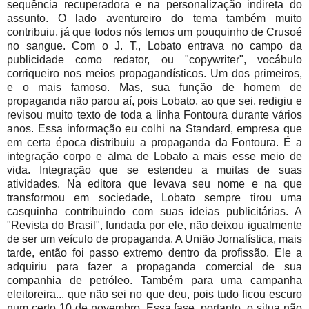
sequência recuperadora e na personalização indireta do
assunto. O lado aventureiro do tema também muito
contribuiu, já que todos nós temos um pouquinho de Crusoé
no sangue. Com o J. T., Lobato entrava no campo da
publicidade como redator, ou "copywriter", vocábulo
corriqueiro nos meios propagandísticos. Um dos primeiros,
e o mais famoso. Mas, sua função de homem de
propaganda não parou aí, pois Lobato, ao que sei, redigiu e
revisou muito texto de toda a linha Fontoura durante vários
anos. Essa informação eu colhi na Standard, empresa que
em certa época distribuiu a propaganda da Fontoura. É a
integração corpo e alma de Lobato a mais esse meio de
vida. Integração que se estendeu a muitas de suas
atividades. Na editora que levava seu nome e na que
transformou em sociedade, Lobato sempre tirou uma
casquinha contribuindo com suas ideias publicitárias. A
"Revista do Brasil", fundada por ele, não deixou igualmente
de ser um veículo de propaganda. A União Jornalística, mais
tarde, então foi passo extremo dentro da profissão. Ele a
adquiriu para fazer a propaganda comercial de sua
companhia de petróleo. Também para uma campanha
eleitoreira... que não sei no que deu, pois tudo ficou escuro
num certo 10 de novembro. Essa fase, portanto, o situa não