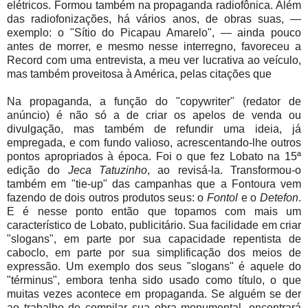
elétricos. Formou também na propaganda radiofônica. Além
das radiofonizações, há vários anos, de obras suas, —
exemplo: o "Sítio do Picapau Amarelo", — ainda pouco
antes de morrer, e mesmo nesse interregno, favoreceu a
Record com uma entrevista, a meu ver lucrativa ao veículo,
mas também proveitosa à América, pelas citações que
Na propaganda, a função do "copywriter" (redator de
anúncio) é não só a de criar os apelos de venda ou
divulgação, mas também de refundir uma ideia, já
empregada, e com fundo valioso, acrescentando-lhe outros
pontos apropriados à época. Foi o que fez Lobato na 15ª
edição do
Jeca Tatuzinho
, ao revisá-la. Transformou-o
também em "tie-up" das campanhas que a Fontoura vem
fazendo de dois outros produtos seus: o
Fontol
e o
Detefon
.
E é nesse ponto então que topamos com mais um
característico de Lobato, publicitário. Sua facilidade em criar
"slogans", em parte por sua capacidade repentista de
caboclo, em parte por sua simplificação dos meios de
expressão. Um exemplo dos seus "slogans" é aquele do
"términus", embora tenha sido usado como título, o que
muitas vezes acontece em propaganda. Se alguém se der
ao trabalho de compilar sua obra monumental, encontrará