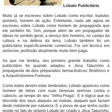
Lobato Publicitário
Muito já se escreveu sobre Lobato como escritor, tradutor,
pioneiro, homem de ação. Entretanto, nada até agora se
escreveu sobre Lobato como homem de propaganda que
ele também foi. Sim, porque além de um propagador de
ideias no sentido geral, a serviço dos homens, no campo da
cultura e na defesa da terra, Lobato também foi um
publicitário especificamente comercial. Foi um técnico em
anúncios, profissão atualmente muito bem paga.
Ao que me lembra, seu primeiro grande trabalho como
publicitário foi quando adaptou o
Jeca Tatuzinho
à
propaganda de dois preparados farmacêuticos:
Biotônico
e
a
Anquilostomina Fontoura
.
Como todos devem estar lembrados, Lobato apareceu como
homem de letras com suas famosas verrinas contra o
caboclo, ao tempo do seu "Velha Praga". E é lógico que eu
discorde dos seus ataques ao matuto, ataques que faziam
deste indolente por natureza. E a prova de que tenho razão,
reside no fato do próprio Lobato ter criado o
Jeca Tatuzinho
,