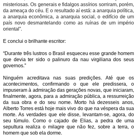
misteriosas. Os generais e fidalgos assírios sorriram, porém,
da ameaça do céu. E o resultado aí está: a anarquia política,
a anarquia econômica, a anarquia social, o edifício de um
país novo desmantelando como as ruínas de um império
oriental”.
E conclui o brilhante escritor:
“Durante três lustros o Brasil esqueceu esse grande homem
que devia ter sido o palinuro da nau virgiliana dos seus
governos.”
Ninguém acreditava nas suas predições. Até que os
acontecimentos, confirmando o que ele predissera, o
impuseram à admiração das gerações novas, que iniciaram,
finalmente, agora, para a admiração pública, a ressurreição
da sua obra e do seu nome. Morto há dezesseis anos,
Alberto Torres está hoje mais vivo do que na véspera da sua
morte. As verdades que ele disse, levantam-se, agora, do
seu túmulo. Como o cajado de Elias, a pedra de uma
sepultura realiza o milagre que não fez, sobre a terra, o
homem que sob ela dorme.