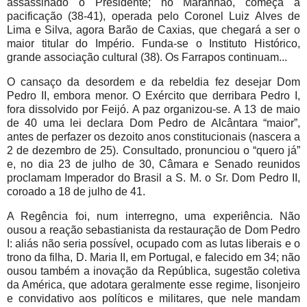
assassinado o Presidente; no Maranhão, começa a
pacificação (38-41), operada pelo Coronel Luiz Alves de
Lima e Silva, agora Barão de Caxias, que chegará a ser o
maior titular do Império. Funda-se o Instituto Histórico,
grande associação cultural (38). Os Farrapos continuam...
O cansaço da desordem e da rebeldia fez desejar Dom
Pedro II, embora menor. O Exército que derribara Pedro I,
fora dissolvido por Feijó. A paz organizou-se. A 13 de maio
de 40 uma lei declara Dom Pedro de Alcântara “maior”,
antes de perfazer os dezoito anos constitucionais (nascera a
2 de dezembro de 25). Consultado, pronunciou o “quero já”
e, no dia 23 de julho de 30, Câmara e Senado reunidos
proclamam Imperador do Brasil a S. M. o Sr. Dom Pedro II,
coroado a 18 de julho de 41.
A Regência foi, num interregno, uma experiência. Não
ousou a reação sebastianista da restauração de Dom Pedro
I: aliás não seria possível, ocupado com as lutas liberais e o
trono da filha, D. Maria II, em Portugal, e falecido em 34; não
ousou também a inovação da República, sugestão coletiva
da América, que adotara geralmente esse regime, lisonjeiro
e convidativo aos políticos e militares, que nele mandam