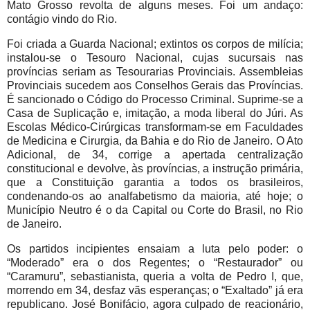
Mato Grosso revolta de alguns meses. Foi um andaço:
contágio vindo do Rio.
Foi criada a Guarda Nacional; extintos os corpos de milícia;
instalou-se o Tesouro Nacional, cujas sucursais nas
províncias seriam as Tesourarias Provinciais. Assembleias
Provinciais sucedem aos Conselhos Gerais das Províncias.
É sancionado o Código do Processo Criminal. Suprime-se a
Casa de Suplicação e, imitação, a moda liberal do Júri. As
Escolas Médico-Cirúrgicas transformam-se em Faculdades
de Medicina e Cirurgia, da Bahia e do Rio de Janeiro. O Ato
Adicional, de 34, corrige a apertada centralização
constitucional e devolve, às províncias, a instrução primária,
que a Constituição garantia a todos os brasileiros,
condenando-os ao analfabetismo da maioria, até hoje; o
Município Neutro é o da Capital ou Corte do Brasil, no Rio
de Janeiro.
Os partidos incipientes ensaiam a luta pelo poder: o
“Moderado” era o dos Regentes; o “Restaurador” ou
“Caramuru”, sebastianista, queria a volta de Pedro I, que,
morrendo em 34, desfaz vãs esperanças; o “Exaltado” já era
republicano. José Bonifácio, agora culpado de reacionário,