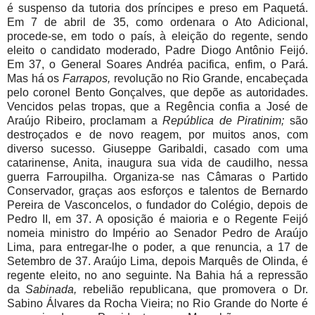
é suspenso da tutoria dos príncipes e preso em Paquetá.
Em 7 de abril de 35, como ordenara o Ato Adicional,
procede-se, em todo o país, à eleição do regente, sendo
eleito o candidato moderado, Padre Diogo Antônio Feijó.
Em 37, o General Soares Andréa pacifica, enfim, o Pará.
Mas há os
Farrapos,
revolução no Rio Grande, encabeçada
pelo coronel Bento Gonçalves, que depõe as autoridades.
Vencidos pelas tropas, que a Regência confia a José de
Araújo Ribeiro, proclamam a
República de Piratinim;
são
destroçados e de novo reagem, por muitos anos, com
diverso sucesso. Giuseppe Garibaldi, casado com uma
catarinense, Anita, inaugura sua vida de caudilho, nessa
guerra Farroupilha. Organiza-se nas Câmaras o Partido
Conservador, graças aos esforços e talentos de Bernardo
Pereira de Vasconcelos, o fundador do Colégio, depois de
Pedro II, em
37. A
oposição é maioria e o Regente Feijó
nomeia ministro do Império ao Senador Pedro de Araújo
Lima, para entregar-lhe o poder, a que renuncia, a 17 de
Setembro de 37. Araújo Lima, depois Marquês de Olinda, é
regente eleito, no ano seguinte. Na Bahia há a repressão
da
Sabinada,
rebelião republicana, que promovera o Dr.
Sabino Álvares da Rocha Vieira; no Rio Grande do Norte é