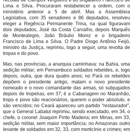
Lima e Silva. Procuraram restabelecer a ordem, com o
ministério anterior a 5 de abril. Mas a Assembleia
Legislativa, com 35 senadores e 86 deputados, resolveu
eleger a Regência Permanente Trina, na qual figuravam
dois deputados, José da Costa Carvalho, depois Marquês
de Montealegre, João Bráulio Moniz e o brigadeiro
Francisco de Lima e Silva. O Padre Diogo Antônio Feijó,
ministro da Justiça, reprimiu, logo a seguir, uma revolta de
tropas e do povo.
Mas, nas províncias, a anarquia caminhava: na Bahia, uma
sedição militar; em Pernambuco soldados rebeldes, e, logo
depois, outra, que dura quatro anos; no Pará os rebeldes
depõem o presidente antigo, matam o novo presidente
nomeado e o novo comandante das armas, só subjugados
depois de tropelias, em 37; é a
Cabanagem
no Maranhão,
tropa e povo são reacionários, querem o poder absoluto, e
são vencidos; no Ceará apareceu um partido “restaurador”,
que o General Labatut reprimiu, sendo executado, em 34, o
chefe, o coronel Joaquim Pinto Madeira; em Minas, em 33,
sedição militar, sem maior importância; no Amazonas outro
levante de soldados em 32, 33, com morticínio e crimes; em