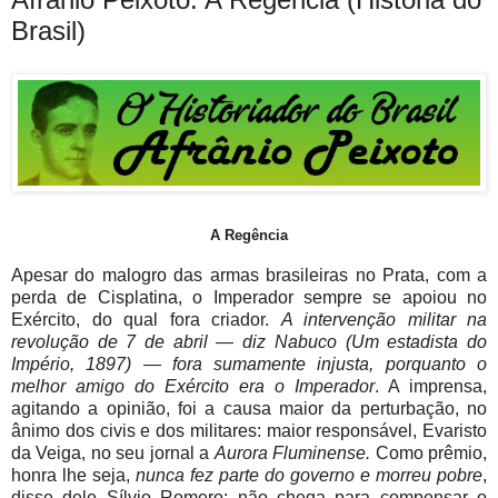
Brasil)
A Regência
Apesar do malogro das armas brasileiras no Prata, com a
perda de Cisplatina, o Imperador sempre se apoiou no
Exército, do qual fora criador.
A intervenção militar na
revolução de 7 de abril — diz Nabuco (
Um estadista do
Império,
1897) — fora sumamente injusta, porquanto o
melhor amigo do Exército era o Imperador
. A imprensa,
agitando a opinião, foi a causa maior da perturbação, no
ânimo dos civis e dos militares: maior responsável, Evaristo
da Veiga, no seu jornal a
Aurora Fluminense.
Como prêmio,
honra lhe seja,
nunca fez parte do governo e morreu pobre
,
disse dele Sílvio Romero: não chega para compensar o