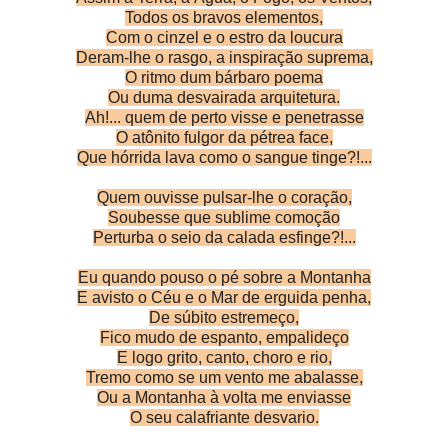
Todos os bravos elementos,
Com o cinzel e o estro da loucura
Deram-lhe o rasgo, a inspiração suprema,
O ritmo dum bárbaro poema
Ou duma desvairada arquitetura.
Ah!... quem de perto visse e penetrasse
O atônito fulgor da pétrea face,
Que hórrida lava como o sangue tinge?!...
Quem ouvisse pulsar-lhe o coração,
Soubesse que sublime comoção
Perturba o seio da calada esfinge?!...
Eu quando pouso o pé sobre a Montanha
E avisto o Céu e o Mar de erguida penha,
De súbito estremeço,
Fico mudo de espanto, empalideço
E logo grito, canto, choro e rio,
Tremo como se um vento me abalasse,
Ou a Montanha à volta me enviasse
O seu calafriante desvario.