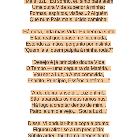
“Mais luz!... Eu sonho, eu sinto para além
Uma outra Vida superior à minha:
Formas, espíritos, visões...? Alguém
Que num País mais lúcido caminha.
“Há outra, inda mais Vida. Eu bem na sinto,
E tão real que quase me incomoda,
Estendo as mãos, pergunto por instinto:
“Quem fala, quem palpita à minha roda?”
“Desejo é já princípio doutra Vida,
O Tempo — uma cegueira da Matéria...
Vou ser a Luz, a Alma comovida,
Espírito, Princípio, Essência etérea!...”
“Ardo, deliro, anseio!... Luz enfim!...
São labaredas os meus ramos nus;
Há fogo a crepitar dentro de mim...
Pairo, alumio e vejo,... Sou a Luz!...”
Disse. Vi ondular-lhe a copa a prumo;
Figurou atirar-se a um precipício;
Súbito ardeu, foi chama, depois fumo,