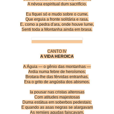
A névoa espiritual dum sacrifício.
Eu fiquei só e mudo sobre o cume,
Que erguia a fronte solitária e rasa,
E, como a pedra d'ara, onde houve lume,
Senti toda a Montanha ainda em brasa.
CANTO IV
A VIDA HEROICA
A Águia — o gênio das montanhas —
Ardia numa febre de heroísmos;
Brotara-lhe das férvidas entranhas,
Era o grito de angústia dos abismos.
Ia pousar nas cristas alterosas
Com atitudes majestosas
Duma estátua em soberbos pedestais;
E quando as asas negras se alargavam
As remijes agudas faiscavam,