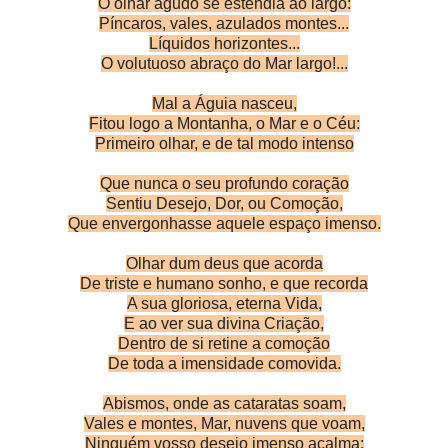
O olhar agudo se estendia ao largo:
Píncaros, vales, azulados montes...
Líquidos horizontes...
O volutuoso abraço do Mar
largo!...
Mal a Águia nasceu,
Fitou logo a Montanha, o Mar e o Céu:
Primeiro olhar, e de tal modo intenso
Que nunca o seu profundo coração
Sentiu Desejo, Dor, ou Comoção,
Que envergonhasse aquele espaço imenso.
Olhar dum deus que acorda
De triste e humano sonho, e que recorda
A sua gloriosa, eterna Vida,
E ao ver sua divina Criação,
Dentro de si retine a comoção
De toda a imensidade comovida.
Abismos, onde as cataratas soam,
Vales e montes, Mar, nuvens que voam,
Ninguém vosso desejo imenso acalma;