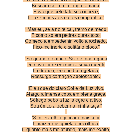
Buscam-se com a longa ramaria,
Povo que pelo tato se conhece,
E fazem uns aos outros companhia.”
“ Mas eu, se a noite cai, tremo de medo;
E como só em pedras duras toco,
Começo a empedernir, volto a rochedo,
Fico-me inerte e solitário bloco.”
“Só quando rompe o Sol de madrugada
De novo corre em mim a seiva quente
E o tronco, feito pedra regelada,
Ressurge carnação adolescente.”
“E eu que do claro Sol e da Luz vivo,
Alargo a imensa copa em plena graça,
Sôfrego bebo a luz, alegre e altivo,
Sou único a beber na minha taça.”
“Sim, escolhi o píncaro mais alto,
Enraizei-me, quieta e recolhida;
E quanto mais me afundo, mais me exalto,