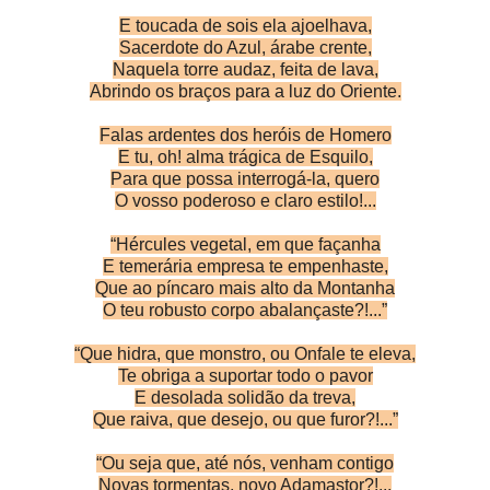
E toucada de sois ela ajoelhava,
Sacerdote do Azul, árabe crente,
Naquela torre audaz, feita de lava,
Abrindo os braços para a luz do Oriente.
Falas ardentes dos heróis de Homero
E tu, oh! alma trágica de Esquilo,
Para que possa interrogá-la, quero
O vosso poderoso e claro estilo!...
“Hércules vegetal, em que façanha
E temerária empresa te empenhaste,
Que ao píncaro mais alto da Montanha
O teu robusto corpo abalançaste?!...”
“Que hidra, que monstro, ou Onfale te eleva,
Te obriga a suportar todo o pavor
E desolada solidão da treva,
Que raiva, que desejo, ou que furor?!...”
“Ou seja que, até nós, venham contigo
Novas tormentas, novo Adamastor?!...