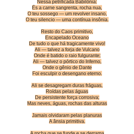
Nessa petrificada Babilônia:
És a carne sangrenta, rocha nua,
O teu sossego — um revolver insano,
O teu silencio — uma contínua insônia.
Resto do Caos primitivo,
Encapelado Oceano
De tudo o que há tragicamente vivo!
Ali — talvez a forja de Vulcano
Onde é batido o raio fulgurante;
Ali — talvez o pórtico do Inferno,
Onde o gênio de Dante
Foi esculpir o desengano eterno.
Ali se desagregam duras fráguas,
Roídas pelas águas
De persistente força corrosiva;
Mas neves, águas, rochas das alturas
Jamais olvidaram pelas planuras
A ânsia primitiva.
A rocha que se funde e se derrama