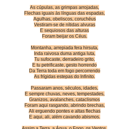
As cúpulas, as grimpas arrojadas,
Flechas iguais às línguas das espadas,
Agulhas, obeliscos, coruchéus
Vestiram-se de nítidas alvuras
E sequiosos das alturas
Foram beijar os Céus.
Montanha, arrepiada fera hirsuta,
Inda raivosa duma antiga luta,
Tu sufocaste, derradeiro grito,
E tu petrificaste, gesto horrendo
Da Terra toda em fogo percorrendo
As frígidas estepas do Infinito.
Passaram anos, séculos, idades,
E sempre chuvas, neves, tempestades,
Granizos, avalanches, cataclismos
Foram aqui rasgando, abrindo brechas,
Ali erguendo pontes e altas flechas
E aqui, ali, além cavando abismos.
Assim a Terra, a Água, o Fogo, os Ventos,