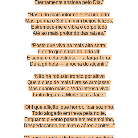
Eternamente ansiosa pelo Dia.”
“Nasci do mais informe e escuro lodo;
Mas, ponha o Sol em mim beijos felizes,
Estremece-me e vibra o corpo todo
Até ao mais profundo das raízes.”
“Posto que viva na mais alta serra,
E certo que nasci do lodo vil;
É sempre cela estreita — a larga Terra,
Dura grilheta — a rocha do alcantil.”
“Não há robusto tronco por altivo
Que a cúspide mais livre se arrojasse,
Mas quanto mais a Vida intensa vivo,
Tanto deparo a Morte face a face.”
“Oh! que aflição, que horror, ficar sozinho,
Todo afogado em treva pela noite,
Enquanto o vento passa em redemoinho,
Despedaçando em mim o aéreo açoite!...”
“Os meus irmãos do bosque, se anoitece,