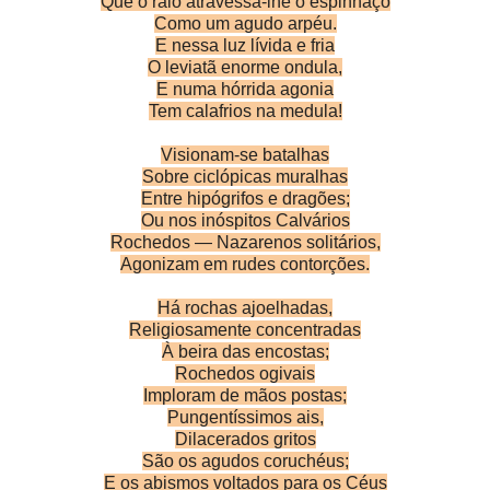
Que o raio atravessa-lhe o espinhaço
Como um agudo arpéu.
E nessa luz lívida e fria
O leviatã enorme ondula,
E numa hórrida agonia
Tem calafrios na medula!
Visionam-se batalhas
Sobre ciclópicas muralhas
Entre hipógrifos e dragões;
Ou nos inóspitos Calvários
Rochedos — Nazarenos solitários,
Agonizam em rudes contorções.
Há rochas ajoelhadas,
Religiosamente concentradas
À beira das encostas;
Rochedos ogivais
Imploram de mãos postas;
Pungentíssimos ais,
Dilacerados gritos
São os agudos coruchéus;
E os abismos voltados para os Céus