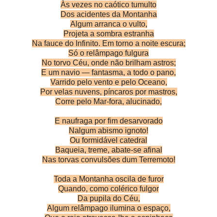
Às vezes no caótico tumulto
Dos acidentes da Montanha
Algum arranca o vulto,
Projeta a sombra estranha
Na fauce do Infinito. Em torno a noite escura;
Só o relâmpago fulgura
No torvo Céu, onde não brilham astros;
E um navio — fantasma, a todo o pano,
Varrido pelo vento e pelo Oceano,
Por velas nuvens, píncaros por mastros,
Corre pelo Mar-fora, alucinado,
E naufraga por fim desarvorado
Nalgum abismo ignoto!
Ou formidável catedral
Baqueia, treme, abate-se afinal
Nas torvas convulsões dum Terremoto!
Toda a Montanha oscila de furor
Quando, como colérico fulgor
Da pupila do Céu,
Algum relâmpago ilumina o espaço,