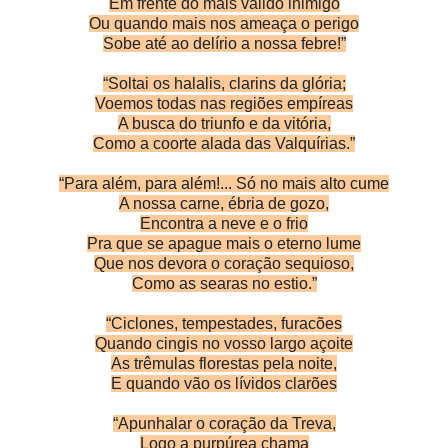
Em frente do mais válido inimigo
Ou quando mais nos ameaça o perigo
Sobe até ao delírio a nossa febre!”
“Soltai os halalis, clarins da glória;
Voemos todas nas regiões empíreas
A busca do triunfo e da vitória,
Como a coorte alada das Valquírias.”
“Para além, para além!... Só no mais alto cume
A nossa carne, ébria de gozo,
Encontra a neve e o frio
Pra que se apague mais o eterno lume
Que nos devora o coração sequioso,
Como as searas no estio.”
“Ciclones, tempestades, furacões
Quando cingis no vosso largo açoite
As trêmulas florestas pela noite,
E quando vão os lívidos clarões
“Apunhalar o coração da Treva,
Logo a purpúrea chama