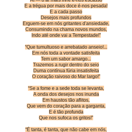
E a trégua por mais doce é-nos pesada!
E a cada passo
Desejos mais profundos
Erguem-se em nós gritantes d'ansiedade,
Consumindo na chama novos mundos,
Indo até onde vai a Tempestade!”
“Que tumultuoso e arrebatado anseio!...
Em nós toda a vontade satisfeita
Tem um sabor amargo...
Trazemos a rugir dentro do seio
Duma contínua fúria insatisfeita
O coração raivoso do Mar largo!”
“Se a fome e a sede toda se levanta,
A onda dos desejos nos inunda
Em haustos tão aflitos,
Que vem do coração para a garganta,
E é tão profunda
Que nos sufoca os gritos!”
“É tanta, é tanta, que não cabe em nós,