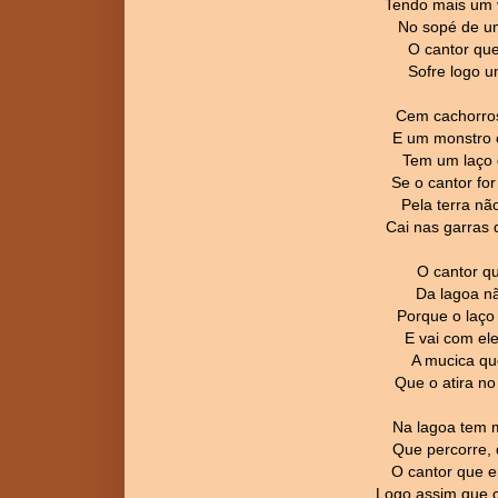
Tendo mais um 
No sopé de um
O cantor que
Sofre logo u
Cem cachorros
E um monstro 
Tem um laço 
Se o cantor fo
Pela terra nã
Cai nas garras 
O cantor q
Da lagoa nã
Porque o laço
E vai com el
A mucica qu
Que o atira no
Na lagoa tem
Que percorre, 
O cantor que e
Logo assim que c