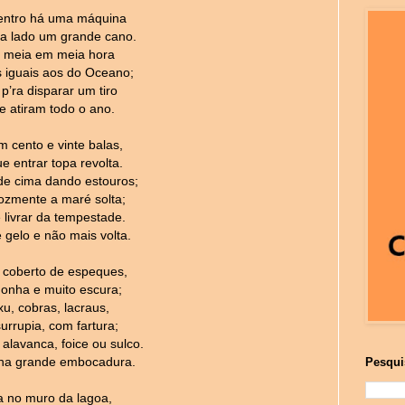
entro há uma máquina
a lado um grande cano.
 meia em meia hora
 iguais aos do Oceano;
p’ra disparar um tiro
e atiram todo o ano.
 cento e vinte balas,
e entrar topa revolta.
e cima dando estouros;
lozmente a maré solta;
 livrar da tempestade.
 gelo e não mais volta.
 coberto de espeques,
onha e muito escura;
xu, cobras, lacraus,
rrupia, com fartura;
lavanca, foice ou sulco.
na grande embocadura.
Pesqui
 no muro da lagoa,