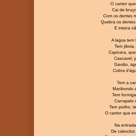
O cantor que 
Cai de bruços
Com os dentes m
Quebra os dentes 
E inteira n
A lagoa tem 
Tem jiboia,
Capivara, que
Cascavel, j
Gavião, águ
Cobra d’águ
Tem a car
Maribondo a
Tem formiga
Carrapato 
Tem piolho, 
O cantor que ent
Na entrada
De caboclos 