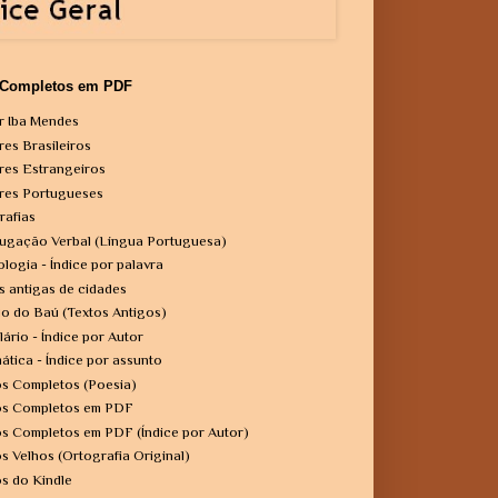
 Completos em PDF
r Iba Mendes
res Brasileiros
res Estrangeiros
res Portugueses
rafias
ugação Verbal (Língua Portuguesa)
ologia - Índice por palavra
s antigas de cidades
o do Baú (Textos Antigos)
lário - Índice por Autor
ática - Índice por assunto
os Completos (Poesia)
os Completos em PDF
os Completos em PDF (Índice por Autor)
os Velhos (Ortografia Original)
os do Kindle