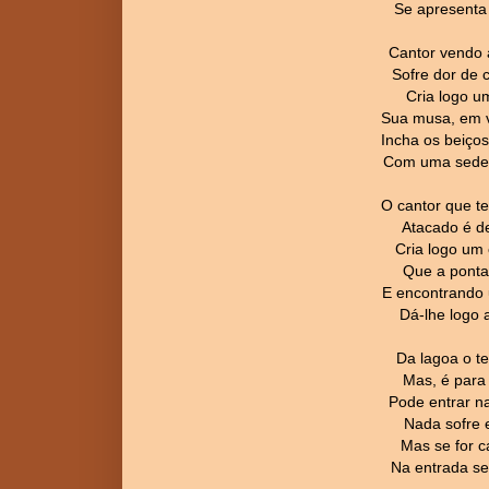
Se apresenta 
Cantor vendo 
Sofre dor de 
Cria logo u
Sua musa, em v
Incha os beiço
Com uma sede t
O cantor que te
Atacado é de
Cria logo um 
Que a ponta
E encontrando 
Dá-lhe logo 
Da lagoa o t
Mas, é para
Pode entrar n
Nada sofre 
Mas se for c
Na entrada se