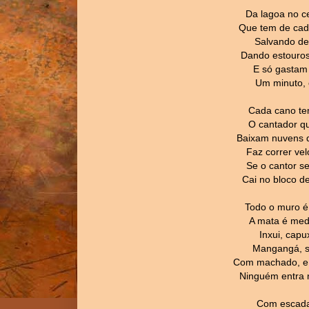
Da lagoa no c
Que tem de cad
Salvando de
Dando estouros
E só gastam 
Um minuto, 
Cada cano tem
O cantador qu
Baixam nuvens d
Faz correr ve
Se o cantor se
Cai no bloco de
Todo o muro é
A mata é med
Inxui, capu
Mangangá, su
Com machado, e a
Ninguém entra 
Com escada