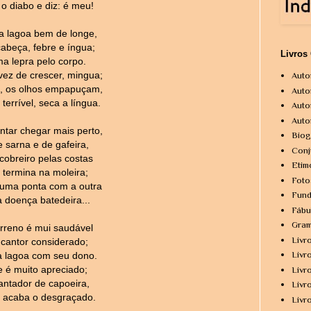
o diabo e diz: é meu!
a lagoa bem de longe,
cabeça, febre e íngua;
Livros
ma lepra pelo corpo.
ez de crescer, mingua;
Auto
s, os olhos empapuçam,
Auto
errível, seca a língua.
Auto
Auto
ntar chegar mais perto,
Biog
 sarna e de gafeira,
Conj
cobreiro pelas costas
Etim
 termina na moleira;
Foto
uma ponta com a outra
Fund
a doença batedeira...
Fábu
Gram
erreno é mui saudável
Livr
 cantor considerado;
Livr
a lagoa com seu dono.
e é muito apreciado;
Livr
antador de capoeira,
Livr
 acaba o desgraçado.
Livr