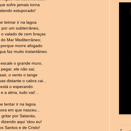
ue sofre jamais torna
atendo estuporado!
e teimar ir na lagoa
por um subterrâneo,
 o valado de cem braças
do Mar Mediterrâneo;
 porque morre afogado
gua faz muito instantâneo.
 escale o grande muro,
 pegar, ele não sai;
sair, o vento o tange
 distante o cabra cai...
 está o esperando.
e a alma, tudo vai!...
 tentar ir na lagoa.
hora em que nasceu...
 gritar por Satanás,
dizendo aqui ‘stou eu!
os Santos e de Cristo!