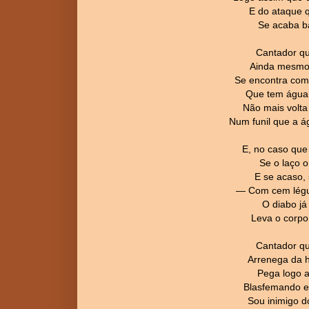
E do ataque q
Se acaba b
Cantador qu
Ainda mesmo 
Se encontra com
Que tem água 
Não mais volta
Num funil que a á
E, no caso que
Se o laço o
E se acaso, 
— Com cem léguas
O diabo já
Leva o corpo 
Cantador que
Arrenega da 
Pega logo a
Blasfemando e 
Sou inimigo d