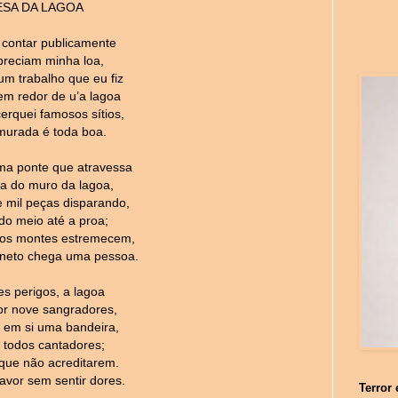
ESA DA LAGOA
contar publicamente
preciam minha loa,
m trabalho que eu fiz
m redor de u’a lagoa
erquei famosos sítios,
amurada é toda boa.
ma ponte que atravessa
a do muro da lagoa,
 mil peças disparando,
do meio até a proa;
 os montes estremecem,
neto chega uma pessoa.
s perigos, a lagoa
or nove sangradores,
em si uma bandeira,
 todos cantadores;
que não acreditarem.
avor sem sentir dores.
Terror 