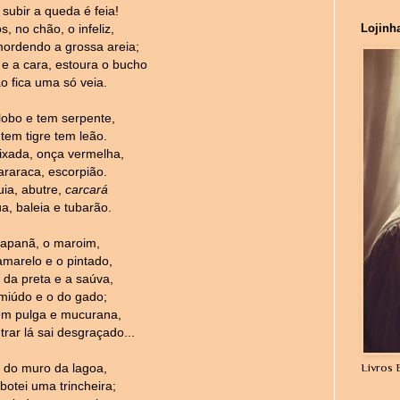
subir a queda é feia!
, no chão, o infeliz,
Lojinh
ordendo a grossa areia;
e a cara, estoura o bucho
ão fica uma só veia.
lobo e tem serpente,
 tem tigre tem leão.
ixada, onça vermelha,
araraca, escorpião.
ia, abutre,
carcará
a, baleia e tubarão.
apanã, o maroim,
marelo e o pintado,
 da preta e a saúva,
miúdo e o do gado;
tem pulga e mucurana,
rar lá sai desgraçado...
 do muro da lagoa,
Livros 
botei uma trincheira;