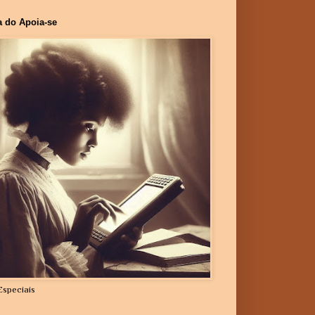
a do Apoia-se
Especiais