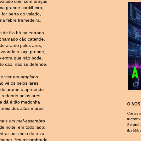
valado com cem braças
a grande cordilheira;
 for perto do valado,
ma febre tremedeira.
 de fila há na entrada
chamado cão catende,
de arame pelos ares,
r voando o laço prende;
o entra que não pode,
do cão, não se defende.
ue vier em
aroplano
o vê os belos lares
 de arame o apreende
e rodando pelos ares;
e dá é tão medonha
O NOS
 meio dos altos mares.
Caros a
lucrati
 mais um
mal-assombro
Se pude
de noite, em todo lado;
iba@ib
ntrar por meio de reza.
hegar, fica assombrado..