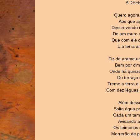
A DEF
Quero agora 
Aos que a
Descrevendo u
De um muro e
Que com ele c
E a terra 
Fiz de arame u
Bem por cim
Onde há quinze
Do terraço 
Treme a terra e
Com dez léguas 
Além desse
Solta água p
Cada um tem 
Avisando a
Os teimosos 
Morrerão de p