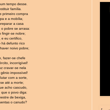
num tempo desse.
stituir família.
e primeiro compra
pa e a mobília;
preparar a casa
 o pobre se arrasa:
 fingir-se nobre;
e eu certifico,
 há defunto rico
aver noivo pobre;
, fazer-se chefe
cito, incorrigível!
uz cravar-se nela
 gênio impossível!
lutar com a sorte,
-se até a morte;
que acho cascudo,
que o povo diga:
estre de bexiga,
entas o canudo?