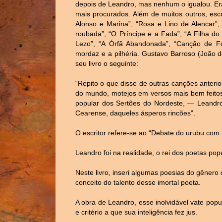
depois de Leandro, mas nenhum o igualou. Era
mais procurados. Além de muitos outros, esc
Alonso e Marina”, “Rosa e Lino de Alencar”, 
roubada”, “O Príncipe e a Fada”, “A Filha do
Lezo”, “A Órfã Abandonada”, “Canção de Fogo
mordaz e a pilhéria. Gustavo Barroso (João 
seu livro o seguinte:
“Repito o que disse de outras canções anterio
do mundo, motejos em versos mais bem feitos
popular dos Sertões do Nordeste, — Leandr
Cearense, daqueles ásperos rincões”.
O escritor refere-se ao “Debate do urubu com 
Leandro foi na realidade, o rei dos poetas po
Neste livro, inseri algumas poesias do gênero c
conceito do talento desse imortal poeta.
A obra de Leandro, esse inolvidável vate popu
e critério a que sua inteligência fez jus.