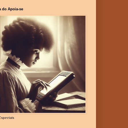
a do Apoia-se
Especiais