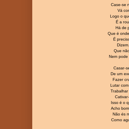
Case-se 
Vá con
Logo o qu
É a rou
Há de 
Que é onde
É preciso
Dizem, 
Que não
Nem pode h
Casar-se
De um exér
Fazer cr
Lutar com
Trabalhar 
Cativar
Isso é o 
Acho bom 
Não és m
Como agu