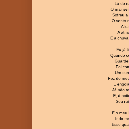
Lá do n
O mar sen
Sofreu a
O vento n
A lu
A atm
E a chuva 
Eu já 
Quando co
Guardei
Foi com
Um curu
Fez do meu
E engol
Já não te
E, à noit
Sou ruí
E o meu 
Inda ma
Esse qua