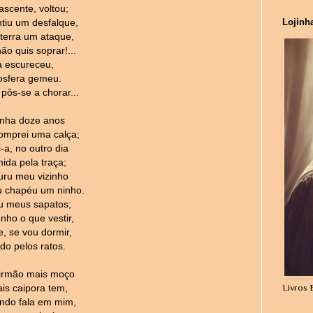
ascente, voltou;
tiu um desfalque,
Lojinh
 terra um ataque,
ão quis soprar!...
a escureceu,
osfera gemeu.
pôs-se a chorar...
tinha doze anos
mprei uma calça;
-a, no outro dia
ida pela traça;
ru meu vizinho
 chapéu um ninho.
iu meus sapatos;
nho o que vestir,
e, se vou dormir,
do pelos ratos.
irmão mais moço
is caipora tem,
Livros 
ndo fala em mim,