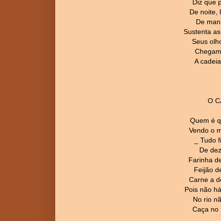
Diz que 
De noite,
De manh
Sustenta as
Seus olh
Chegam-
A cadeia
O 
Quem é q
Vendo o 
_ Tudo f
De dez
Farinha de
Feijão d
Carne a de
Pois não h
No rio n
Caça no 