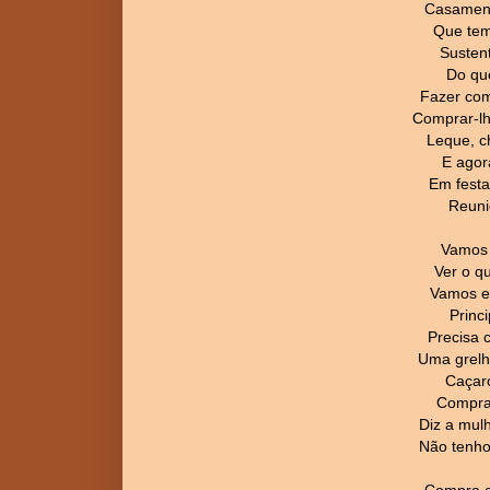
Casament
Que tem
Susten
Do que
Fazer co
Comprar-lh
Leque, c
E agor
Em festa 
Reuni
Vamos 
Ver o q
Vamos en
Princi
Precisa 
Uma grelh
Caçaro
Compra 
Diz a mul
Não tenho
Compra a