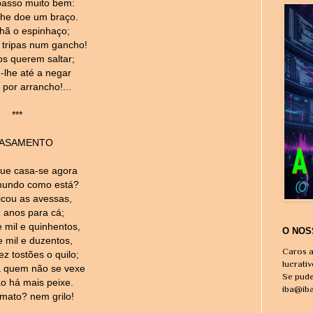
passo muito bem:
 lhe doe um braço.
ã o espinhaço;
 tripas num gancho!
os querem saltar;
lhe até a negar
 por arrancho!...
***
CASAMENTO
ue casa-se agora
mundo como está?
icou as avessas,
 anos para cá;
 mil e quinhentos,
O NOS
e mil e duzentos,
Caros a
z tostões o quilo;
lucrati
á quem não se vexe
Se pude
ão há mais peixe.
iba@ib
mato? nem grilo!