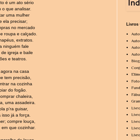
o é um ato sério
 o que analisar.
tar uma mulher
 ela precisar;
Livros
mpras no mercado
e roupa e calçado.
Auto
hapéus, extratos.
Auto
a ninguém fale
Auto
de igreja e baile
Auto
ões e teatros.
Biog
Conj
agora na casa
Etim
ue tem precisão,
Foto
trar na cozinha
Fund
piar do fogão.
Fábu
comprar chaleira,
Gram
a, uma assadeira.
Livr
la p’ra guisar,
Livr
isso já a força.
her; compre louça,
Livr
 em que cozinhar.
Livr
Livr
parelho de louça