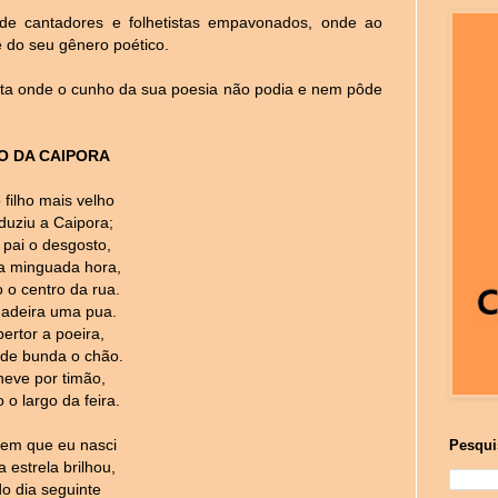
de cantadores e folhetistas empavonados, onde ao
e do seu gênero poético.
ta onde o cunho da sua poesia não podia e nem pôde
O DA CAIPORA
 filho mais velho
duziu a Caipora;
 pai o desgosto,
a minguada hora,
 o centro da rua.
adeira uma pua.
ertor a poeira,
de bunda o chão.
neve por timão,
 o largo da feira.
 em que eu nasci
Pesqui
estrela brilhou,
do dia seguinte