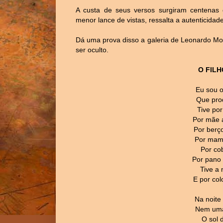
A custa de seus versos surgiram centenas 
menor lance de vistas, ressalta a autenticidad
Dá uma prova disso a galeria de Leonardo Mo
ser oculto.
O FILH
Eu sou o
Que pro
Tive por
Por mãe 
Por berço
Por mam
Por cob
Por pano 
Tive a 
E por colo
Na noite
Nem uma 
O sol 