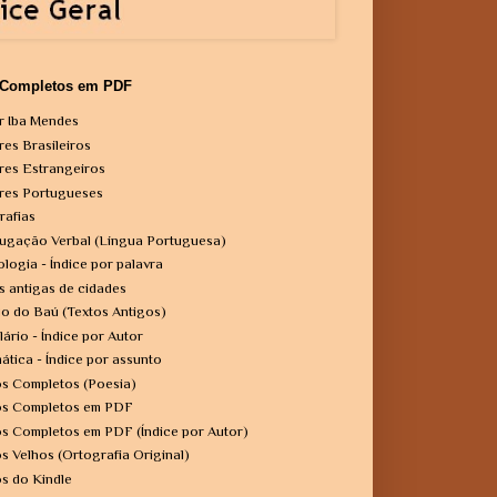
 Completos em PDF
r Iba Mendes
res Brasileiros
res Estrangeiros
res Portugueses
rafias
ugação Verbal (Língua Portuguesa)
ologia - Índice por palavra
s antigas de cidades
o do Baú (Textos Antigos)
lário - Índice por Autor
ática - Índice por assunto
os Completos (Poesia)
os Completos em PDF
os Completos em PDF (Índice por Autor)
os Velhos (Ortografia Original)
os do Kindle