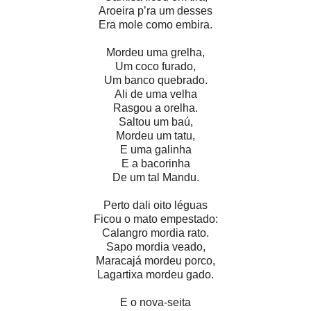
Aroeira p’ra um desses
Era mole como embira.
Mordeu uma grelha,
Um coco furado,
Um banco quebrado.
Ali de uma velha
Rasgou a orelha.
Saltou um baú,
Mordeu um tatu,
E uma galinha
E a bacorinha
De um tal Mandu.
Perto dali oito léguas
Ficou o mato empestado:
Calangro mordia rato.
Sapo mordia veado,
Maracajá mordeu porco,
Lagartixa mordeu gado.
E o nova-seita