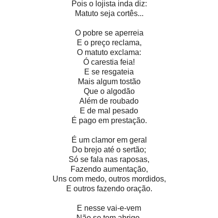
Pois o lojista inda diz:
Matuto seja cortês...
O pobre se aperreia
E o preço reclama,
O matuto exclama:
Ó carestia feia!
E se resgateia
Mais algum tostão
Que o algodão
Além de roubado
E de mal pesado
É pago em prestação.
É um clamor em geral
Do brejo até o sertão;
Só se fala nas raposas,
Fazendo aumentação,
Uns com medo, outros mordidos,
E outros fazendo oração.
E nesse vai-e-vem
Não se tem abrigo,