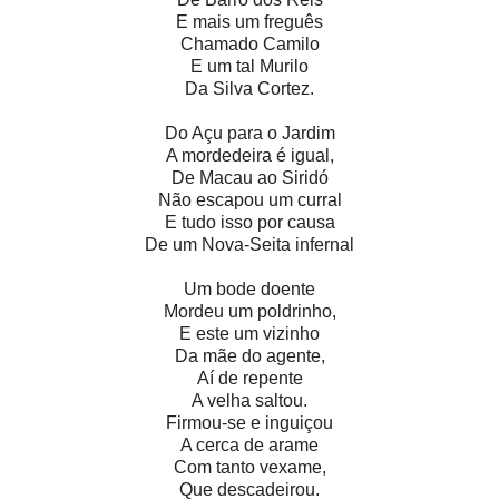
E mais um freguês
Chamado Camilo
E um tal Murilo
Da Silva Cortez.
Do Açu para o Jardim
A mordedeira é igual,
De Macau ao Siridó
Não escapou um curral
E tudo isso por causa
De um Nova-Seita infernal
Um bode doente
Mordeu um poldrinho,
E este um vizinho
Da mãe do agente,
Aí de repente
A velha saltou.
Firmou-se e inguiçou
A cerca de arame
Com tanto vexame,
Que descadeirou.