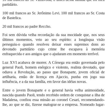
partidário.
100 mil francos ao Sr. Jerônimo Levi. 100 mil francos ao Sr. Costa
de Bastelica.
20 mil francos ao padre Reccho.
Foi sem dúvida velha recordação da sua mocidade que, nos seus
últimos momentos, veio ao seu espírito: a longínqua visão
perseguiu-o quando resolveu deixar esses supremos dons ao
devotado partidário cujo crime lhe escapava à memória
enfraquecida e aos amigos que o ajudaram em momento terrível.
Luz XVI acabava de morrer. A Córsega era então governada pelo
general Paoli, homem enérgico e violento, realista devotado, que
odiava a Revolução, ao passo que Bonaparte, jovem oficial de
artilharia, então de licença em Ajaccio, punha em jogo sua
influência, e a da sua família, em favor das idéias novas.
Entre o jovem Bonaparte e o general havia velha animosidade,
nascida quando Paoli, tendo recebido ordem de conquistar a ilha de
Madalena, confiou essa missão ao coronel Cesari, recomendando-
lhe, ao que se diz, fizesse malograr-se a empresa. Nomeado lugar-