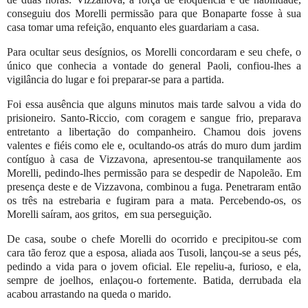
conseguiu dos Morelli permissão para que Bonaparte fosse à sua
casa tomar uma refeição, enquanto eles guardariam a casa.
Para ocultar seus desígnios, os Morelli concordaram e seu chefe, o
único que conhecia a vontade do general Paoli, confiou-lhes a
vigilância do lugar e foi preparar-se para a partida.
Foi essa ausência que alguns minutos mais tarde salvou a vida do
prisioneiro. Santo-Riccio, com coragem e sangue frio, preparava
entretanto a libertação do companheiro. Chamou dois jovens
valentes e fiéis como ele e, ocultando-os atrás do muro dum jardim
contíguo à casa de Vizzavona, apresentou-se tranquilamente aos
Morelli, pedindo-lhes permissão para se despedir de Napoleão. Em
presença deste e de Vizzavona, combinou a fuga. Penetraram então
os três na estrebaria e fugiram para a mata. Percebendo-os, os
Morelli saíram, aos gritos,
em sua perseguição.
De casa, soube o chefe Morelli do ocorrido e precipitou-se com
cara tão feroz que a esposa, aliada aos Tusoli, lançou-se a seus pés,
pedindo a vida para o jovem oficial. Ele repeliu-a, furioso, e ela,
sempre de joelhos, enlaçou-o fortemente. Batida, derrubada ela
acabou arrastando na queda o marido.