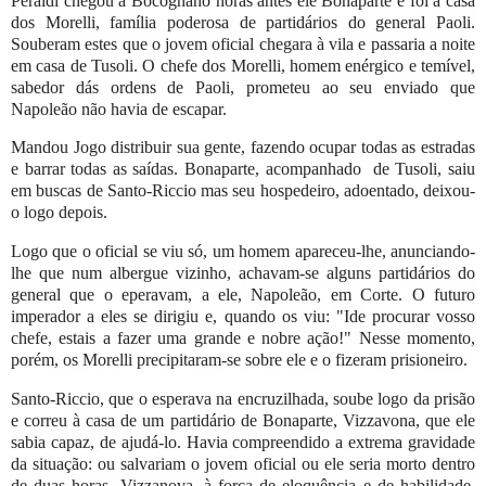
Peraldi chegou a Bocognano horas antes ele Bonaparte e foi à casa
dos Morelli, família poderosa de partidários do general Paoli.
Souberam estes que o jovem oficial chegara à vila e passaria a noite
em casa de Tusoli. O chefe dos Morelli, homem enérgico e temível,
sabedor dás ordens de Paoli, prometeu ao seu enviado que
Napoleão não havia de escapar.
Mandou Jogo distribuir sua gente, fazendo ocupar todas as estradas
e barrar todas as saídas. Bonaparte, acompanhado
de Tusoli, saiu
em buscas de Santo-Riccio mas seu hospedeiro, adoentado, deixou-
o logo depois.
Logo que o oficial se viu só, um homem apareceu-lhe, anunciando-
lhe que num albergue vizinho, achavam-se alguns partidários do
general que o eperavam, a ele, Napoleão, em Corte. O futuro
imperador a eles se dirigiu e, quando os viu: "Ide procurar vosso
chefe, estais a fazer uma grande e nobre ação!" Nesse momento,
porém, os Morelli precipitaram-se sobre ele e o fizeram prisioneiro.
Santo-Riccio, que o esperava na encruzilhada, soube logo da prisão
e correu à casa de um partidário de Bonaparte, Vizzavona, que ele
sabia capaz, de ajudá-lo. Havia compreendido a extrema gravidade
da situação: ou salvariam o jovem oficial ou ele seria morto dentro
de duas horas. Vizzanova, à força de eloquência e de habilidade,