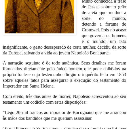
Muito conhecida a frase
de Pascal sobre o grão
de areia que mudou a
sorte do mundo,
detendo a fortuna de
Cromwel. Pois no acaso
que governa os homens
e o mundo, um fato
insignificante, o gesto desesperado de certa mulher, decidiu da sorte
da Europa, salvando a vida ao jovem Napoleão Bonaparte.
A narração seguinte é de todo autêntica. Seus detalhes me foram
fornecidos diretamente pelo único homem que pode colhê-los na
própria fonte e cujo testemunho dirigiu o inquérito feito em 1853
sobre aqueles fatos para assegurar a execução do testamento do
Imperador em Santa Helena.
Com efeito, três dias antes de morrer, Napoleão acrescentou ao seu
testamento um codicilo com estas disposições:
"Lego 20 mil francos ao morador de Bocognano que me arrancou
às mãos dos bandidos que me queriam assassinar.
10 mil francos ao Sr. Vizzavona, o único dessa família que foi meu