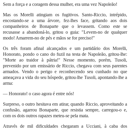
Sem a força e a coragem dessa mulher, era uma vez Napoleão!
Mas os Morelli atingiam os fugitivos. Santo-Riccio, intrépido,
encostando-se a uma árvore, fez-lhes face, gritando aos dois
companheiros de Bonaparte que o levassem. Como este se
recusasse a abandoná-lo, gritou o guia: "Levem-no de qualquer
modo! Amarrem-no de pés e mãos se for preciso!"
Os três foram afinal alcançados e um partidário dos Morelli,
Honorato, pondo o cano do fuzil na testa de Napoleão, gritou-lhe:
"Morte ao traidor à pátria!" Nesse momento, porém, Tusoli,
prevenido por um emissário de Riccio, chegava com seus parentes
armados. Vendo o perigo e reconhecendo seu cunhado no que
ameaçava a vida do seu hóspede, gritou-lhe Tusoli, apontando-lhe a
arma:
— Honorato! o caso agora é entre nós!
Surpreso, o outro hesitava em atirar, quando Riccio, aproveitando a
confusão, agarrou Bonaparte, que resistia sempre, carregou-o e,
com os dois outros rapazes meteu-se pela mata.
Através de mil dificuldades chegaram a Ucciani, à caba dos