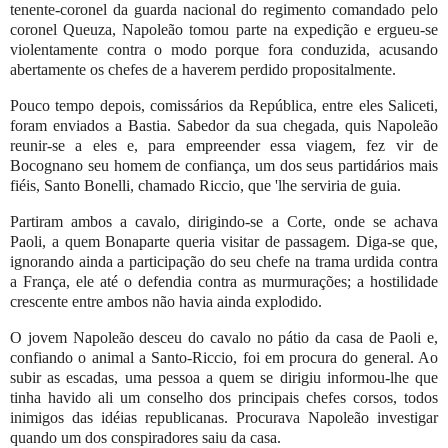
tenente-coronel da guarda nacional do regimento comandado pelo
coronel Queuza, Napoleão tomou parte na expedição e ergueu-se
violentamente contra o modo porque fora conduzida, acusando
abertamente os chefes de a haverem perdido propositalmente.
Pouco tempo depois, comissários da República, entre eles Saliceti,
foram enviados a Bastia. Sabedor da sua chegada, quis Napoleão
reunir-se a eles e, para empreender essa viagem, fez vir de
Bocognano seu homem de confiança, um dos seus partidários mais
fiéis, Santo Bonelli, chamado Riccio, que 'lhe serviria de guia.
Partiram ambos a cavalo, dirigindo-se a Corte, onde se achava
Paoli, a quem Bonaparte queria visitar de passagem. Diga-se que,
ignorando ainda a participação do seu chefe na trama urdida contra
a França, ele até o defendia contra as murmurações; a hostilidade
crescente entre ambos não havia ainda explodido.
O jovem Napoleão desceu do cavalo no pátio da casa de Paoli e,
confiando o animal a Santo-Riccio, foi em procura do general. Ao
subir as escadas, uma pessoa a quem se dirigiu informou-lhe que
tinha havido ali um conselho dos principais chefes corsos, todos
inimigos das idéias republicanas. Procurava Napoleão investigar
quando um dos conspiradores saiu da casa.