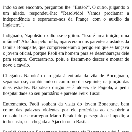
Indo ao seu encontro, perguntou-lhe: "Então?". O outro, julgando-o
um aliado. respondeu-lhe: "Resolvido! Vamos proclamar a
independência e separarmo-nos da França, com o auxílio da
Inglaterra".
Indignado, Napoleão exaltou-se e gritou: "Isso é uma traição, uma
infâmia!" Atraídos pelo ruído, apareceram uns parentes afastados da
família Bonaparte, que compreenderam o perigo em que se lançava
o jovem oficial, porque Paoli era homem para se desembaraçar dele
para sempre. Cercaram-no, pois, e fizeram-no descer e montar de
novo a cavalo.
Chegados Napoleão e o guia à entrada da vila de Bocognano,
separaram-se, combinando encontro no dia seguinte, na junção das
duas estradas. Napoleão dirigiu se à aldeia, de Pagiola, a pedir
hospitalidade ao seu partidário e parente Felix Tusoli.
Entrementes, Paoli soubera da visita do jovem Bonaparte, bem
como das palavras violentas por ele proferidas ao descobrir a
conspirata e encarregou Mário Peraldi de persegui-lo e impedir, a
todo custo, sua chegada a Ajaccio ou a Bastia.