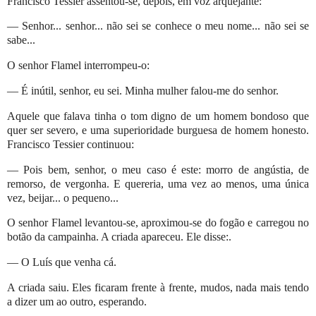
Francisco Tessier assentou-se, depois, em voz arquejante:
— Senhor... senhor... não sei se conhece o meu nome... não sei se
sabe...
O senhor Flamel interrompeu-o:
— É inútil, senhor, eu sei. Minha mulher falou-me do senhor.
Aquele que falava tinha o tom digno de um homem bondoso que
quer ser severo, e uma superioridade burguesa de homem honesto.
Francisco Tessier continuou:
— Pois bem, senhor, o meu caso é este: morro de angústia, de
remorso, de vergonha. E quereria, uma vez ao menos, uma única
vez, beijar... o pequeno...
O senhor Flamel levantou-se, aproximou-se do fogão e carregou no
botão da campainha. A criada apareceu. Ele disse:.
— O Luís que venha cá.
A criada saiu. Eles ficaram frente à frente, mudos, nada mais tendo
a dizer um ao outro, esperando.