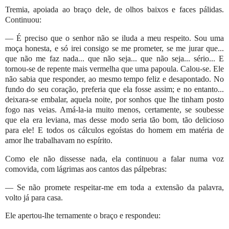
Tremia, apoiada ao braço dele, de olhos baixos e faces pálidas.
Continuou:
— É preciso que o senhor não se iluda a meu respeito. Sou uma
moça honesta, e só irei consigo se me prometer, se me jurar que...
que não me faz nada... que não seja... que não seja... sério... E
tornou-se de repente mais vermelha que uma papoula. Calou-se. Ele
não sabia que responder, ao mesmo tempo feliz e desapontado. No
fundo do seu coração, preferia que ela fosse assim; e no entanto...
deixara-se embalar, aquela noite, por sonhos que lhe tinham posto
fogo nas veias. Amá-la-ia muito menos, certamente, se soubesse
que ela era leviana, mas desse modo seria tão bom, tão delicioso
para ele! E todos os cálculos egoístas do homem em matéria de
amor lhe trabalhavam no espírito.
Como ele não dissesse nada, ela continuou a falar numa voz
comovida, com lágrimas aos cantos das pálpebras:
— Se não promete respeitar-me em toda a extensão da palavra,
volto já para casa.
Ele apertou-lhe ternamente o braço e respondeu: