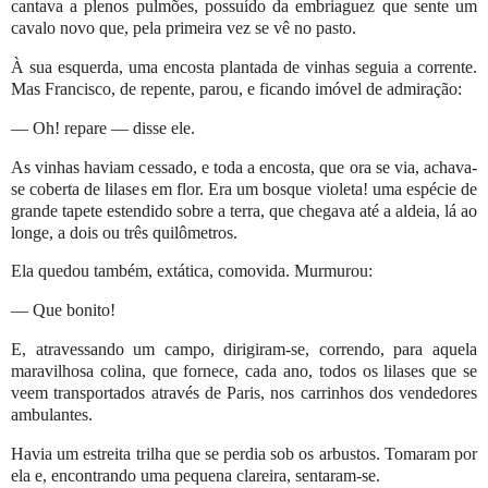
cantava a plenos pulmões, possuído da embriaguez que sente um
cavalo novo que, pela primeira vez se vê no pasto.
À sua esquerda, uma encosta plantada de vinhas seguia a corrente.
Mas Francisco, de repente, parou, e ficando imóvel de admiração:
— Oh! repare — disse ele.
As vinhas haviam cessado, e toda a encosta, que ora se via, achava-
se coberta de lilases em flor. Era um bosque violeta! uma espécie de
grande tapete estendido sobre a terra, que chegava até a aldeia, lá ao
longe, a dois ou três quilômetros.
Ela quedou também, extática, comovida. Murmurou:
— Que bonito!
E, atravessando um campo, dirigiram-se, correndo, para aquela
maravilhosa colina, que fornece, cada ano, todos os lilases que se
veem transportados através de Paris, nos carrinhos dos vendedores
ambulantes.
Havia um estreita trilha que se perdia sob os arbustos. Tomaram por
ela e, encontrando uma pequena clareira, sentaram-se.