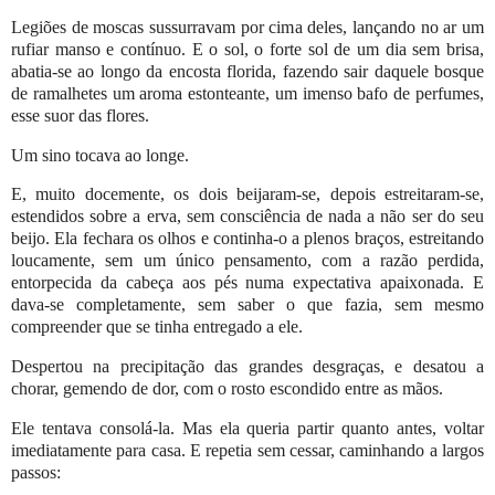
Legiões de moscas sussurravam por cima deles, lançando no ar um
rufiar manso e contínuo. E o sol, o forte sol de um dia sem brisa,
abatia-se ao longo da encosta florida, fazendo sair daquele bosque
de ramalhetes um aroma estonteante, um imenso bafo de perfumes,
esse suor das flores.
Um sino tocava ao longe.
E, muito docemente, os dois beijaram-se, depois estreitaram-se,
estendidos sobre a erva, sem consciência de nada a não ser do seu
beijo. Ela fechara os olhos e continha-o a plenos braços, estreitando
loucamente, sem um único pensamento, com a razão perdida,
entorpecida da cabeça aos pés numa expectativa apaixonada. E
dava-se completamente, sem saber o que fazia, sem mesmo
compreender que se tinha entregado a ele.
Despertou na precipitação das grandes desgraças, e desatou a
chorar, gemendo de dor, com o rosto escondido entre as mãos.
Ele tentava consolá-la. Mas ela queria partir quanto antes, voltar
imediatamente para casa. E repetia sem cessar, caminhando a largos
passos: