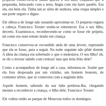
pequenita, brincando com a terra, fingia com ela fazer pastéis. Era
ela, era bem ela. Tinha um ar sério de senhora, uma roupa simples e
um porte seguro e digno.
Ele olhou-a de longe não ousando aproximar-se. O pequeno ergueu
a cabeça. Francisco Tessier sentiu-se estremecer. Era o seu filho,
decerto. Examinou-o, reconhecendo-se como se fosse ele próprio,
tal como era num retrato tirado em criança.
Francisco conservou-se escondido atrás de uma árvore, esperando
que ela se fosse, para a seguir. Na noite seguinte não pôde dormir.
A ideia da criança era sobretudo o que o molestava. O seu filho! oh,
se ele o tivesse sabido com certeza! mas que teria feito dele?
Como a acompanhou de longe até a casa, informou-se. Soube que
ela fora desposada por um vizinho, um homem honesto, de
costumes sérios, que se comovera com a angústia dela.
Aquele homem, sabendo da sua falta perdoou-Iha, chegando
mesmo a reconhecer a criança, o filho dele, Francisco Tessier.
Ele voltou então ao parque de Monceau todos os domingos.