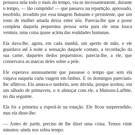
pensava nela todo o mais do tempo, via-se incessantemente, durante
o tempo, — tão comprido! — que passava na repartição, apressado,
insofrido, invadido por essa imagem flutuante e persistente, que um
rosto de mulher amada deixa entre nós. Parecia-lhe que a posse
completa daquela pequenina pessoa seria para ele uma louca
ventura, uma coisa quase acima das realidades humanas.
Ela dava-lhe, agora, em cada manhã, um aperto de mão, e ele
guardava até à noite a sensação daquele contato, a recordação da
sua carne, daqueles dedos pequeninos; parecia-lhe, a ele, que
conservava as marcas deles sobre a pele.
Ele esperava ansiosamente que passasse o tempo que sem ela
viajava naquela curta viagem em ônibus. E os domingos pareciam-
lhe aflitivos. Ela amava-o também, sem dúvida, porque aceitou, em
um sábado de primavera, o ir almoçar com ele, a Maisons-Laffitte,
no dia seguinte.
Ela foi a primeira a esperá-lo na estação. Ele ficou surpreendido,
mas ela disse-lhe:
— Antes de partir, preciso de lhe dizer uma coisa. Temos vinte
minutos: ainda nos sobra tempo.