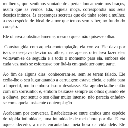
mulheres, que sentimos vontade de apertar loucamente nos braços,
assim que as vemos. Ela, aquela moça, correspondia aos seus
desejos íntimos, às esperanças secretas que ele tinha sobre a mulher,
a essa espécie de ideal de amor que temos sem saber, no fundo do
coração.
Ele olhava-a obstinadamente, mesmo que a não quisesse olhar.
Constrangida com aquela contemplação, ela corava. Ele dava por
isso, e desejava desviar os olhos; mas apenas o tentava fazer eles
voltavam-se de seguida e a todo o momento para ela, embora ele
cada vez mais se esforçasse por fitá-la em qualquer outra parte.
Ao fim de alguns dias, conheceram-se, sem se terem falado. Ele
cedia-lhe o seu lugar quando a carruagem estava cheia, e subia para
a imperial, muito embora isso o desolasse. Ela agradecia-lhe então
com um sorrisinho; e, embora baixasse sempre os olhos quando ele
a olhava, por sentir o seu olhar muito intenso, não parecia enfadar-
se com aquela insistente contemplação.
Acabaram por conversar. Estabeleceu-se entre ambos uma espécie
de rápida intimidade, uma intimidade de meia hora por dia. E era
aquela decerto, a mais encantadora meia hora da vida dele. Ele