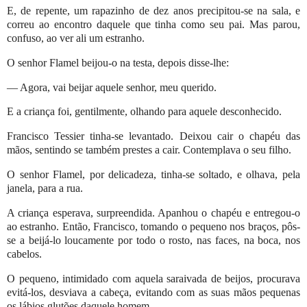
E, de repente, um rapazinho de dez anos precipitou-se na sala, e
correu ao encontro daquele que tinha como seu pai. Mas parou,
confuso, ao ver ali um estranho.
O senhor Flamel beijou-o na testa, depois disse-lhe:
— Agora, vai beijar aquele senhor, meu querido.
E a criança foi, gentilmente, olhando para aquele desconhecido.
Francisco Tessier tinha-se levantado. Deixou cair o chapéu das
mãos, sentindo se também prestes a cair. Contemplava o seu filho.
O senhor Flamel, por delicadeza, tinha-se soltado, e olhava, pela
janela, para a rua.
A criança esperava, surpreendida. Apanhou o chapéu e entregou-o
ao estranho. Então, Francisco, tomando o pequeno nos braços, pôs-
se a beijá-lo loucamente por todo o rosto, nas faces, na boca, nos
cabelos.
O pequeno, intimidado com aquela saraivada de beijos, procurava
evitá-los, desviava a cabeça, evitando com as suas mãos pequenas
os lábios glutões daquele homem.