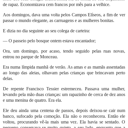
de rapaz. Economizava cem francos por mês para a velhice.
Aos domingos, dava uma volta pelos Campos Elíseos, a fim de ver
passar o mundo elegante, as carruagens e as mulheres bonitas.
E dizia no dia seguinte ao seu colega de carteira:
— O passeio pelo bosque ontem estava encantador;
Ora, um domingo, por acaso, tendo seguido pelas ruas novas,
entrou no parque de Monceau.
Era numa límpida manhã de verão. As amas e as mamãs assentadas
ao longo das aleias, olhavam pelas crianças que brincavam perto
delas.
De repente Francisco Tessier estremeceu. Passava uma mulher,
levando pela mão duas crianças: um rapazinho de cerca de dez anos
e uma menina de quatro. Era ela.
Ele deu ainda uma centena de passos, depois deixou-se cair num
banco, sufocado pela comoção. Ela não o reconhecera. Então ele
voltou, procurando vê-la mais uma vez. Ela havia se sentado. O
pequeno conservava-se muito quieto, a seu lado, enquanto que a