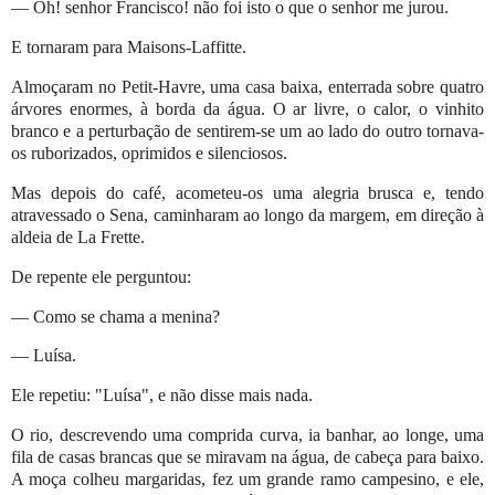
— Oh! senhor Francisco! não foi isto o que o senhor me jurou.
E tornaram para Maisons-Laffitte.
Almoçaram no Petit-Havre, uma casa baixa, enterrada sobre quatro
árvores enormes, à borda da água. O ar livre, o calor, o vinhito
branco e a perturbação de sentirem-se um ao lado do outro tornava-
os ruborizados, oprimidos e silenciosos.
Mas depois do café, acometeu-os uma alegria brusca e, tendo
atravessado o Sena, caminharam ao longo da margem, em direção à
aldeia de La Frette.
De repente ele perguntou:
— Como se chama a menina?
— Luísa.
Ele repetiu: "Luísa", e não disse mais nada.
O rio, descrevendo uma comprida curva, ia banhar, ao longe, uma
fila de casas brancas que se miravam na água, de cabeça para baixo.
A moça colheu margaridas, fez um grande ramo campesino, e ele,