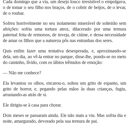
Cada domingo que a via, um desejo louco irresistível o empolgava,
o de tomar o seu filho nos braços, de o cobrir de beijos, de o levar,
de o roubar.
Sofreu horrivelmente no seu isolamento miserável de solteirão sem
afeições: sofria uma tortura atroz, dilacerado por uma ternura
paternal feita de remorsos, de inveja, de ciúme, e dessa necessidade
de amar os filhos que a natureza pôs nas entranhas dos seres.
Quis enfim fazer uma tentativa desesperada, e, aproximando-se
dela, um dia, ao vê-la entrar no parque, disse-lhe, pondo-se no meio
do caminho, lívido, com os lábios trêmulos de emoção:
— Não me conhece?
Ela levantou os olhos, encarou-o, soltou um grito de espanto, um
grito de horror, e, pegando pelas mãos às duas crianças, fugiu,
arrastando-as atrás de si.
Ele dirigiu-se à casa para chorar.
Dois meses se passaram ainda. Ele não mais a viu. Mas sofria dia e
noite, amargurado, devorado pela sua ternura de pai.