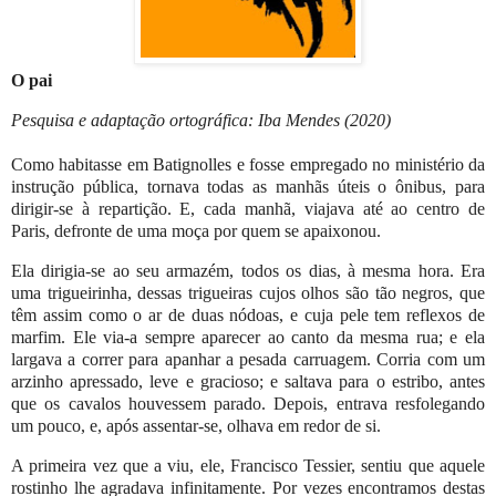
O pai
Pesquisa e adaptação ortográfica: Iba Mendes (2020)
Como habitasse em Batignolles e fosse empregado no ministério da
instrução pública, tornava todas as manhãs úteis o ônibus, para
dirigir-se à repartição. E, cada manhã, viajava até ao centro de
Paris, defronte de uma moça por quem se apaixonou.
Ela dirigia-se ao seu armazém, todos os dias, à mesma hora. Era
uma trigueirinha, dessas trigueiras cujos olhos são tão negros, que
têm assim como o ar de duas nódoas, e cuja pele tem reflexos de
marfim. Ele via-a sempre aparecer ao canto da mesma rua; e ela
largava a correr para apanhar a pesada carruagem. Corria com um
arzinho apressado, leve e gracioso; e saltava para o estribo, antes
que os cavalos houvessem parado. Depois, entrava resfolegando
um pouco, e, após assentar-se, olhava em redor de si.
A primeira vez que a viu, ele, Francisco Tessier, sentiu que aquele
rostinho lhe agradava infinitamente. Por vezes encontramos destas