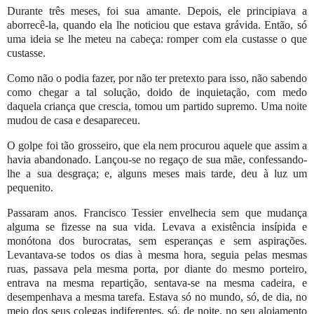
Durante três meses, foi sua amante. Depois, ele principiava a
aborrecê-la, quando ela lhe noticiou que estava grávida. Então, só
uma ideia se lhe meteu na cabeça: romper com ela custasse o que
custasse.
Como não o podia fazer, por não ter pretexto para isso, não sabendo
como chegar a tal solução, doido de inquietação, com medo
daquela criança que crescia, tomou um partido supremo. Uma noite
mudou de casa e desapareceu.
O golpe foi tão grosseiro, que ela nem procurou aquele que assim a
havia abandonado. Lançou-se no regaço de sua mãe, confessando-
lhe a sua desgraça; e, alguns meses mais tarde, deu à luz um
pequenito.
Passaram anos. Francisco Tessier envelhecia sem que mudança
alguma se fizesse na sua vida. Levava a existência insípida e
monótona dos burocratas, sem esperanças e sem aspirações.
Levantava-se todos os dias à mesma hora, seguia pelas mesmas
ruas, passava pela mesma porta, por diante do mesmo porteiro,
entrava na mesma repartição, sentava-se na mesma cadeira, e
desempenhava a mesma tarefa. Estava só no mundo, só, de dia, no
meio dos seus colegas indiferentes, só, de noite, no seu alojamento