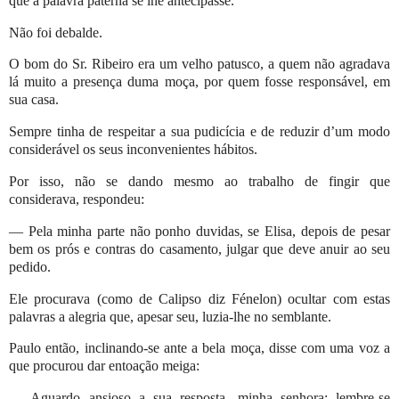
que a palavra paterna se lhe antecipasse.
Não foi debalde.
O bom do Sr. Ribeiro era um velho patusco, a quem não agradava
lá muito a presença duma moça, por quem fosse responsável, em
sua casa.
Sempre tinha de respeitar a sua pudicícia e de reduzir d’um modo
considerável os seus inconvenientes hábitos.
Por isso, não se dando mesmo ao trabalho de fingir que
considerava, respondeu:
— Pela minha parte não ponho duvidas, se Elisa, depois de pesar
bem os prós e contras do casamento, julgar que deve anuir ao seu
pedido.
Ele procurava (como de Calipso diz Fénelon) ocultar com estas
palavras a alegria que, apesar seu, luzia-lhe no semblante.
Paulo então, inclinando-se ante a bela moça, disse com uma voz a
que procurou dar entoação meiga:
— Aguardo ansioso a sua resposta, minha senhora; lembre-se