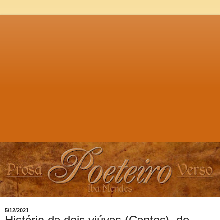
5/12/2021
História de dois viúvos (Contos), de