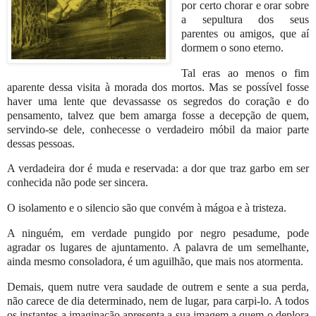
por certo chorar e orar sobre
a sepultura dos seus
parentes ou amigos, que aí
dormem o sono eterno.
Tal eras ao menos o fim
aparente dessa visita à morada dos mortos. Mas se possível fosse
haver uma lente que devassasse os segredos do coração e do
pensamento, talvez que bem amarga fosse a decepção de quem,
servindo-se dele, conhecesse o verdadeiro móbil da maior parte
dessas pessoas.
A verdadeira dor é muda e reservada: a dor que traz garbo em ser
conhecida não pode ser sincera.
O isolamento e o silencio são que convém à mágoa e à tristeza.
A ninguém, em verdade pungido por negro pesadume, pode
agradar os lugares de ajuntamento. A palavra de um semelhante,
ainda mesmo consoladora, é um aguilhão, que mais nos atormenta.
Demais, quem nutre vera saudade de outrem e sente a sua perda,
não carece de dia determinado, nem de lugar, para carpi-lo. A todos
os instantes a imaginação apresenta a sua imagem a quem o deplora