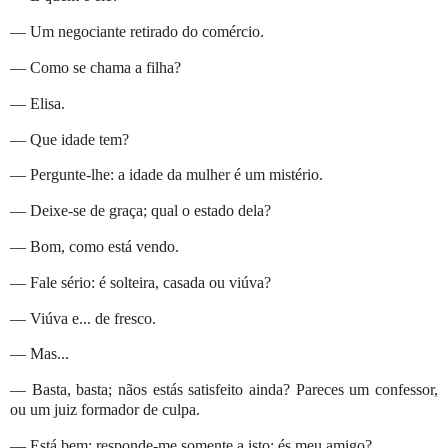
— Um negociante retirado do comércio.
— Como se chama a filha?
— Elisa.
— Que idade tem?
— Pergunte-lhe: a idade da mulher é um mistério.
— Deixe-se de graça; qual o estado dela?
— Bom, como está vendo.
— Fale sério: é solteira, casada ou viúva?
— Viúva e... de fresco.
— Mas...
— Basta, basta; nãos estás satisfeito ainda? Pareces um confessor,
ou um juiz formador de culpa.
— Está bem; responde-me somente a isto: és meu amigo?