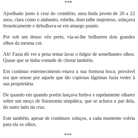
***
Ajoelhado junto à cruz do cemitério, uma linda jovem de 20 a 22
anos, clara como o alabastro, esbelta, dum talhe majestoso, soluçava
freneticamente e debulhava-se em amargo pranto.
Por sob um denso véu preto, via-se-lhe brilharem dois grandes
olhos da mesma cor.
Ah! Fazia dó ver a pena tentar lavar o fulgor de semelhantes olhos.
Quase que se tinha vontade de chorar também.
Em continuo estremecimento estava a sua formosa boca; provável
era que orasse por aquele que tão copiosas lágrimas fazia verter à
sua proprietária.
De quando em quando porém lançava furtiva e rapidamente olhares
sobre um moço de fisionomia simpática, que se achava a par dela,
do outro lado da cruz.
Este também, apesar de contínuos soluços, a cada momento volvia
para ela os olhos.
***