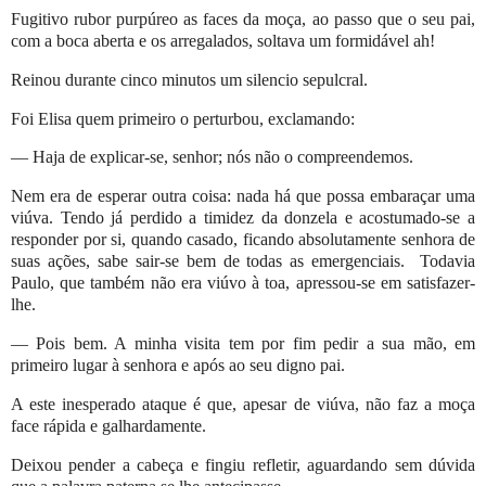
Fugitivo rubor purpúreo as faces da moça, ao passo que o seu pai,
com a boca aberta e os arregalados, soltava um formidável ah!
Reinou durante cinco minutos um silencio sepulcral.
Foi Elisa quem primeiro o perturbou, exclamando:
— Haja de explicar-se, senhor; nós não o compreendemos.
Nem era de esperar outra coisa: nada há que possa embaraçar uma
viúva. Tendo já perdido a timidez da donzela e acostumado-se a
responder por si, quando casado, ficando absolutamente senhora de
suas ações, sabe sair-se bem de todas as emergenciais.
Todavia
Paulo, que também não era viúvo à toa, apressou-se em satisfazer-
lhe.
— Pois bem. A minha visita tem por fim pedir a sua mão, em
primeiro lugar à senhora e após ao seu digno pai.
A este inesperado ataque é que, apesar de viúva, não faz a moça
face rápida e galhardamente.
Deixou pender a cabeça e fingiu refletir, aguardando sem dúvida