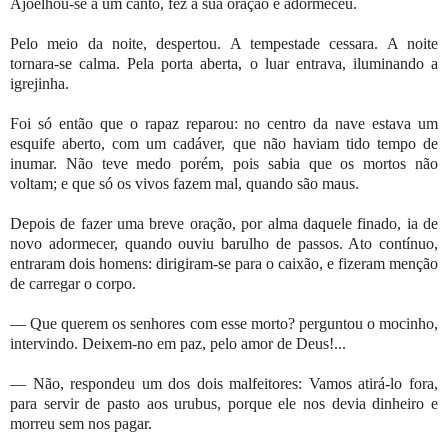
Ajoelhou-se a um canto, fez a sua oração e adormeceu.
Pelo meio da noite, despertou. A tempestade cessara. A noite
tornara-se calma. Pela porta aberta, o luar entrava, iluminando a
igrejinha.
Foi só então que o rapaz reparou: no centro da nave estava um
esquife aberto, com um cadáver, que não haviam tido tempo de
inumar. Não teve medo porém, pois sabia que os mortos não
voltam; e que só os vivos fazem mal, quando são maus.
Depois de fazer uma breve oração, por alma daquele finado, ia de
novo adormecer, quando ouviu barulho de passos. Ato contínuo,
entraram dois homens: dirigiram-se para o caixão, e fizeram menção
de carregar o corpo.
— Que querem os senhores com esse morto? perguntou o mocinho,
intervindo. Deixem-no em paz, pelo amor de Deus!...
— Não, respondeu um dos dois malfeitores: Vamos atirá-lo fora,
para servir de pasto aos urubus, porque ele nos devia dinheiro e
morreu sem nos pagar.