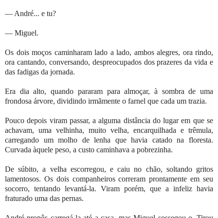
— André... e tu?
— Miguel.
Os dois moços caminharam lado a lado, ambos alegres, ora rindo,
ora cantando, conversando, despreocupados dos prazeres da vida e
das fadigas da jornada.
Era dia alto, quando pararam para almoçar, à sombra de uma
frondosa árvore, dividindo irmãmente o farnel que cada um trazia.
Pouco depois viram passar, a alguma distância do lugar em que se
achavam, uma velhinha, muito velha, encarquilhada e trêmula,
carregando um molho de lenha que havia catado na floresta.
Curvada àquele peso, a custo caminhava a pobrezinha.
De súbito, a velha escorregou, e caiu no chão, soltando gritos
lamentosos. Os dois companheiros correram prontamente em seu
socorro, tentando levantá-la. Viram porém, que a infeliz havia
fraturado uma das pernas.
André propôs carregá-la até a casa, mas Miguel sossegou-o. Tirou