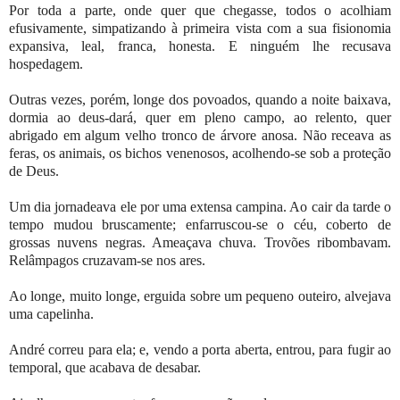
Por toda a parte, onde quer que chegasse, todos o acolhiam
efusivamente, simpatizando à primeira vista com a sua fisionomia
expansiva, leal, franca, honesta. E ninguém lhe recusava
hospedagem.
Outras vezes, porém, longe dos povoados, quando a noite baixava,
dormia ao deus-dará, quer em pleno campo, ao relento, quer
abrigado em algum velho tronco de árvore anosa. Não receava as
feras, os animais, os bichos venenosos, acolhendo-se sob a proteção
de Deus.
Um dia jornadeava ele por uma extensa campina. Ao cair da tarde o
tempo mudou bruscamente; enfarruscou-se o céu, coberto de
grossas nuvens negras. Ameaçava chuva. Trovões ribombavam.
Relâmpagos cruzavam-se nos ares.
Ao longe, muito longe, erguida sobre um pequeno outeiro, alvejava
uma capelinha.
André correu para ela; e, vendo a porta aberta, entrou, para fugir ao
temporal, que acabava de desabar.