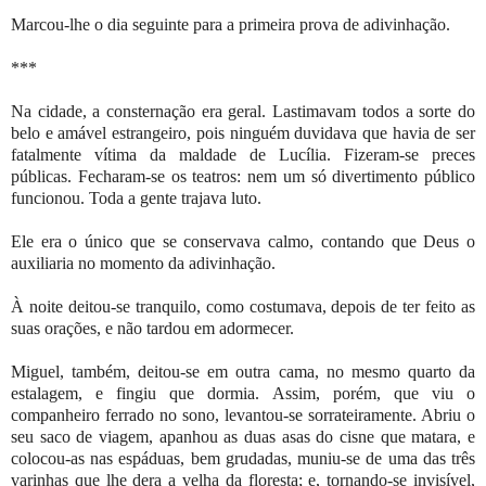
Marcou-lhe o dia seguinte para a primeira prova de adivinhação.
***
Na cidade, a consternação era geral. Lastimavam todos a sorte do
belo e amável estrangeiro, pois ninguém duvidava que havia de ser
fatalmente vítima da maldade de Lucília. Fizeram-se preces
públicas. Fecharam-se os teatros: nem um só divertimento público
funcionou. Toda a gente trajava luto.
Ele era o único que se conservava calmo, contando que Deus o
auxiliaria no momento da adivinhação.
À noite deitou-se tranquilo, como costumava, depois de ter feito as
suas orações, e não tardou em adormecer.
Miguel, também, deitou-se em outra cama, no mesmo quarto da
estalagem, e fingiu que dormia. Assim, porém, que viu o
companheiro ferrado no sono, levantou-se sorrateiramente. Abriu o
seu saco de viagem, apanhou as duas asas do cisne que matara, e
colocou-as nas espáduas, bem grudadas, muniu-se de uma das três
varinhas que lhe dera a velha da floresta; e, tornando-se invisível,