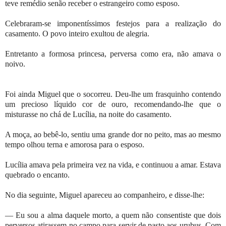
teve remédio senão receber o estrangeiro como esposo.
Celebraram-se imponentíssimos festejos para a realização do
casamento. O povo inteiro exultou de alegria.
Entretanto a formosa princesa, perversa como era, não amava o
noivo.
Foi ainda Miguel que o socorreu. Deu-lhe um frasquinho contendo
um precioso líquido cor de ouro, recomendando-lhe que o
misturasse no chá de Lucília, na noite do casamento.
A moça, ao bebê-lo, sentiu uma grande dor no peito, mas ao mesmo
tempo olhou terna e amorosa para o esposo.
Lucília amava pela primeira vez na vida, e continuou a amar. Estava
quebrado o encanto.
No dia seguinte, Miguel apareceu ao companheiro, e disse-lhe:
— Eu sou a alma daquele morto, a quem não consentiste que dois
perversos atirassem no campo para servir de pasto aos urubus. Com