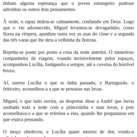
tinham alguma esperança que o jovem estrangeiro pudesse
adivinhar os outros dois pensamentos.
À noite, o rapaz deitou-se calmamente, confiando em Deus. Logo
que o viu adormecido, Miguel levantou-se devagarinho, como
fizera na véspera, apanhou outra vez as asas do cisne e a segunda
das três varas que lhe dera a velhinha da floresta.
Repetiu-se ponto por ponto a cena da noite anterior. O misterioso
companheiro de viagem, voando invisivelmente pelos espaços,
acompanhou Lucília, fustigando-a sempre, até a caverna do horrível
bruxo.
Aí, narrou Lucília o que se tinha passado, e Barraguzão, o
feiticeiro, aconselhou-a a que se pensasse nas luvas.
Miguel, o que tudo ouvira, ao despertar disse a André que havia
sonhado toda a noite com a princesinha e suas luvas, e pois
aconselhava-o a que se referisse a elas, quando lhe perguntasse em
que estava pensando.
O moço obedeceu, e Lucília quase morreu de dor, vendo-o