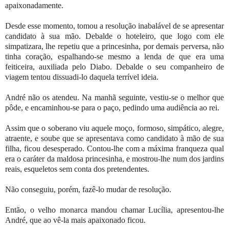
apaixonadamente.
Desde esse momento, tomou a resolução inabalável de se apresentar
candidato à sua mão. Debalde o hoteleiro, que logo com ele
simpatizara, lhe repetiu que a princesinha, por demais perversa, não
tinha coração, espalhando-se mesmo a lenda de que era uma
feiticeira, auxiliada pelo Diabo. Debalde o seu companheiro de
viagem tentou dissuadi-lo daquela terrível ideia.
André não os atendeu. Na manhã seguinte, vestiu-se o melhor que
pôde, e encaminhou-se para o paço, pedindo uma audiência ao rei.
Assim que o soberano viu aquele moço, formoso, simpático, alegre,
atraente, e soube que se apresentava como candidato à mão de sua
filha, ficou desesperado. Contou-lhe com a máxima franqueza qual
era o caráter da maldosa princesinha, e mostrou-lhe num dos jardins
reais, esqueletos sem conta dos pretendentes.
Não conseguiu, porém, fazê-lo mudar de resolução.
Então, o velho monarca mandou chamar Lucília, apresentou-lhe
André, que ao vê-la mais apaixonado ficou.