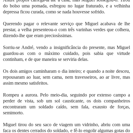
do bolso uma pomada, esfregou no lugar fraturado, e a velhinha
depressa ficou curada, como se nada houvesse sofrido.
Querendo pagar o relevante serviço que Miguel acabava de lhe
prestar, a velha presenteou-o com três varinhas verdes que colhera,
dizendo-lhe que eram preciosíssimas.
Sorriu-se André, vendo a insignificância do presente, mas Miguel
guardou-as com o máximo cuidado, pois sabia que virtude
continham, e de que maneira se serviria delas.
Os dois amigos caminharam o dia inteiro; e quando a noite desceu,
repousaram ao luar, sem cama, nem travesseiros, ao ar livre, mas
assim mesmo satisfeitos.
Rompeu a aurora. Pelo meio-dia, seguindo por extenso campo a
perder de vista, sob um sol causticante, os dois companheiros
encontraram um soldado caído, sem fala, exausto de forças,
semimorto.
Miguel tirou do seu saco de viagem um vidrinho, abriu com uma
faca os dentes cerrados do soldado, e fê-lo engolir algumas gotas do