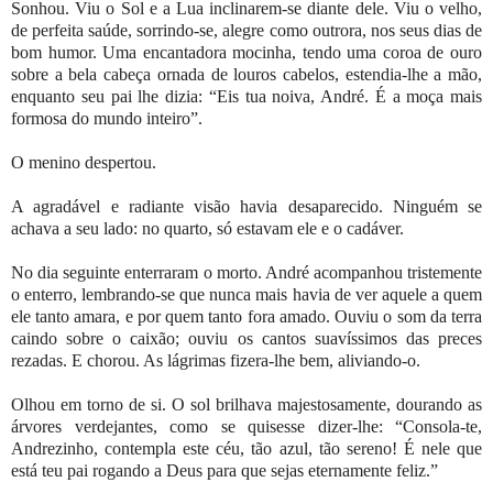
Sonhou. Viu o Sol e a Lua inclinarem-se diante dele. Viu o velho,
de perfeita saúde, sorrindo-se, alegre como outrora, nos seus dias de
bom humor. Uma encantadora mocinha, tendo uma coroa de ouro
sobre a bela cabeça ornada de louros cabelos, estendia-lhe a mão,
enquanto seu pai lhe dizia: “Eis tua noiva, André. É a moça mais
formosa do mundo inteiro”.
O menino despertou.
A agradável e radiante visão havia desaparecido. Ninguém se
achava a seu lado: no quarto, só estavam ele e o cadáver.
No dia seguinte enterraram o morto. André acompanhou tristemente
o enterro, lembrando-se que nunca mais havia de ver aquele a quem
ele tanto amara, e por quem tanto fora amado. Ouviu o som da terra
caindo sobre o caixão; ouviu os cantos suavíssimos das preces
rezadas. E chorou. As lágrimas fizera-lhe bem, aliviando-o.
Olhou em torno de si. O sol brilhava majestosamente, dourando as
árvores verdejantes, como se quisesse dizer-lhe: “Consola-te,
Andrezinho, contempla este céu, tão azul, tão sereno! É nele que
está teu pai rogando a Deus para que sejas eternamente feliz.”