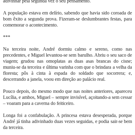
adivinhar pela segunda vez o seu pensamento.
A população estava em delírio, sabendo que havia sido coroada de
bom êxito a segunda prova. Fizeram-se deslumbrantes festas, para
comemorar o acontecimento.
***
Na terceira noite, André dormiu calmo e sereno, como nas
precedentes, e Miguel levantou-se sem barulho. Abriu o seu saco de
viagem; grudou nas omoplatas as duas asas brancas do cisne;
muniu-se da terceira e última varinha com que o brindara a velha da
floresta; pôs à cinta à espada do soldado que socorrera; e,
descerrando a janela, voou em direção ao palácio real.
Pouco depois, do mesmo modo que nas noites anteriores, apareceu
Lucília, e ambos, Miguel – sempre invisível, açoitando-a sem cessar
– voaram para a caverna do feiticeiro.
Longa foi a confabulação. A princesa estava desesperada, porque
André já tinha adivinhado duas vezes seguidas, e podia sair-se bem
da terceira.