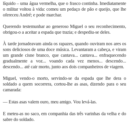
líquido – uma água vermelha, que o frasco continha. Imediatamente
o militar voltou à vida: comeu um pedaço de pão e queijo, que lhe
ofereceu André; e pode marchar.
Querendo testemunhar ao generoso Miguel o seu reconhecimento,
obrigou-o a aceitar a espada que trazia; e despediu-se deles.
À tarde jornadeavam ainda os rapazes, quando ouviram nos ares os
sons deliciosos de uma doce música. Levantaram a cabeça, e viram
um grande cisne branco, que cantava... cantava... enfraquecendo
gradualmente a voz... voando cada vez menos... descendo...
descendo... até cair morto, junto aos dois companheiros de viagem.
Miguel, vendo-o morto, servindo-se da espada que lhe dera o
soldado a quem socorrera, cortou-lhe as asas, dizendo para o seu
camarada:
— Estas asas valem ouro, meu amigo. Vou levá-las.
E meteu-as no saco, em companhia das três varinhas da velha e do
sabre do soldado.