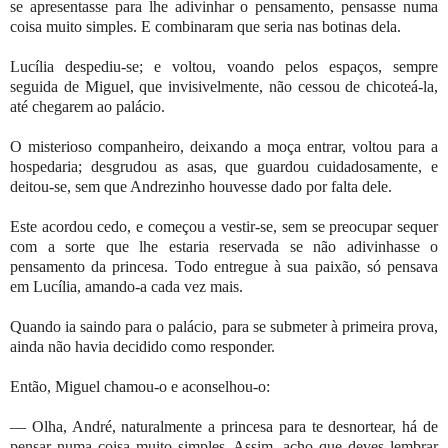
se apresentasse para lhe adivinhar o pensamento, pensasse numa
coisa muito simples. E combinaram que seria nas botinas dela.
Lucília despediu-se; e voltou, voando pelos espaços, sempre
seguida de Miguel, que invisivelmente, não cessou de chicoteá-la,
até chegarem ao palácio.
O misterioso companheiro, deixando a moça entrar, voltou para a
hospedaria; desgrudou as asas, que guardou cuidadosamente, e
deitou-se, sem que Andrezinho houvesse dado por falta dele.
Este acordou cedo, e começou a vestir-se, sem se preocupar sequer
com a sorte que lhe estaria reservada se não adivinhasse o
pensamento da princesa. Todo entregue à sua paixão, só pensava
em Lucília, amando-a cada vez mais.
Quando ia saindo para o palácio, para se submeter à primeira prova,
ainda não havia decidido como responder.
Então, Miguel chamou-o e aconselhou-o:
— Olha, André, naturalmente a princesa para te desnortear, há de
pensar numa coisa muito simples. Assim, acho que deves lembrar