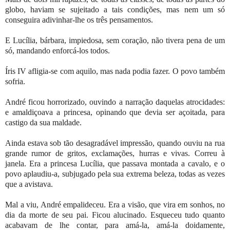
globo, haviam se sujeitado a tais condições, mas nem um só
conseguira adivinhar-lhe os três pensamentos.
E Lucília, bárbara, impiedosa, sem coração, não tivera pena de um
só, mandando enforcá-los todos.
Íris IV afligia-se com aquilo, mas nada podia fazer. O povo também
sofria.
André ficou horrorizado, ouvindo a narração daquelas atrocidades:
e amaldiçoava a princesa, opinando que devia ser açoitada, para
castigo da sua maldade.
Ainda estava sob tão desagradável impressão, quando ouviu na rua
grande rumor de gritos, exclamações, hurras e vivas. Correu à
janela. Era a princesa Lucília, que passava montada a cavalo, e o
povo aplaudiu-a, subjugado pela sua extrema beleza, todas as vezes
que a avistava.
Mal a viu, André empalideceu. Era a visão, que vira em sonhos, no
dia da morte de seu pai. Ficou alucinado. Esqueceu tudo quanto
acabavam de lhe contar, para amá-la, amá-la doidamente,