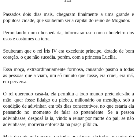
***
Passados dois dias mais, chegaram finalmente a uma grande e
populosa cidade, que souberam ser a capital do reino de Mogador.
Pernoitando numa hospedaria, informaram-se com o hoteleiro dos
usos e costumes da terra.
Souberam que o rei Íris IV era excelente príncipe, dotado de bom
coração, o que não sucedia, porém, com a princesa Lucília.
Essa moça, extraordinariamente formosa, causando pasmo a todas
as pessoas que a viam, um só minuto que fosse, era cruel, era má,
era perversa.
O rei querendo casá-la, ela permitiu a todo mundo pretender-lhe a
mão, quer fosse fidalgo ou plebeu, milionário ou mendigo, sob a
condição de adivinhar, em três dias consecutivos, no que estaria ela
pensando no momento de falar ao pretendente. Se a pessoa
adivinhasse, desposá-la-ia, vindo a reinar por morte do pai; se não
adivinhasse, morreria enforcada na praça pública.
Mais de dois mil rapazes, de todas as classes, de todas as partes do