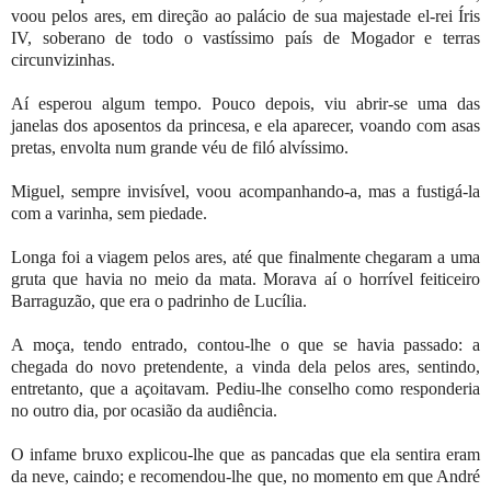
voou pelos ares, em direção ao palácio de sua majestade el-rei Íris
IV, soberano de todo o vastíssimo país de Mogador e terras
circunvizinhas.
Aí esperou algum tempo. Pouco depois, viu abrir-se uma das
janelas dos aposentos da princesa, e ela aparecer, voando com asas
pretas, envolta num grande véu de filó alvíssimo.
Miguel, sempre invisível, voou acompanhando-a, mas a fustigá-la
com a varinha, sem piedade.
Longa foi a viagem pelos ares, até que finalmente chegaram a uma
gruta que havia no meio da mata. Morava aí o horrível feiticeiro
Barraguzão, que era o padrinho de Lucília.
A moça, tendo entrado, contou-lhe o que se havia passado: a
chegada do novo pretendente, a vinda dela pelos ares, sentindo,
entretanto, que a açoitavam. Pediu-lhe conselho como responderia
no outro dia, por ocasião da audiência.
O infame bruxo explicou-lhe que as pancadas que ela sentira eram
da neve, caindo; e recomendou-lhe que, no momento em que André