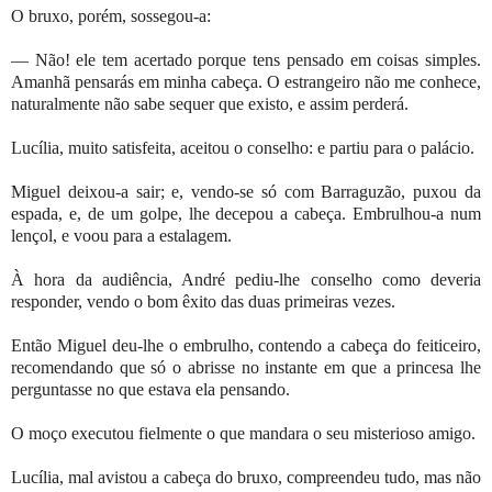
O bruxo, porém, sossegou-a:
— Não! ele tem acertado porque tens pensado em coisas simples.
Amanhã pensarás em minha cabeça. O estrangeiro não me conhece,
naturalmente não sabe sequer que existo, e assim perderá.
Lucília, muito satisfeita, aceitou o conselho: e partiu para o palácio.
Miguel deixou-a sair; e, vendo-se só com Barraguzão, puxou da
espada, e, de um golpe, lhe decepou a cabeça. Embrulhou-a num
lençol, e voou para a estalagem.
À hora da audiência, André pediu-lhe conselho como deveria
responder, vendo o bom êxito das duas primeiras vezes.
Então Miguel deu-lhe o embrulho, contendo a cabeça do feiticeiro,
recomendando que só o abrisse no instante em que a princesa lhe
perguntasse no que estava ela pensando.
O moço executou fielmente o que mandara o seu misterioso amigo.
Lucília, mal avistou a cabeça do bruxo, compreendeu tudo, mas não