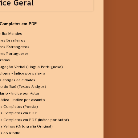
 Completos em PDF
r Iba Mendes
res Brasileiros
res Estrangeiros
res Portugueses
rafias
ugação Verbal (Língua Portuguesa)
ologia - Índice por palavra
s antigas de cidades
o do Baú (Textos Antigos)
lário - Índice por Autor
ática - Índice por assunto
os Completos (Poesia)
os Completos em PDF
os Completos em PDF (Índice por Autor)
os Velhos (Ortografia Original)
os do Kindle