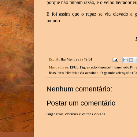
porque não tinham razão, e o velho lavrador era
E foi assim que o rapaz se viu elevado a g
mundo.
Escrito
Iba Mendes
às
18:54
Marcadores:
EPUB
,
Figueiredo Pimentel
,
Figueiredo Pim
Brasileiro
,
Histórias da avozinha
,
O grande advogado (Co
Nenhum comentário:
Postar um comentário
Sugestão, críticas e outras coisas...