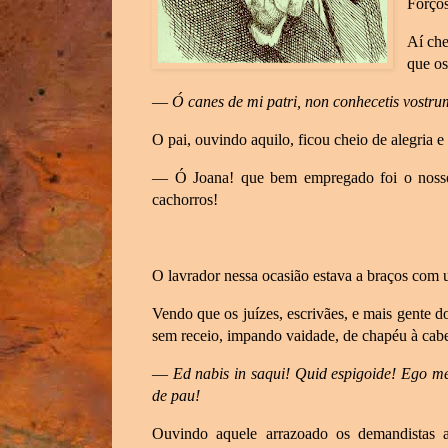
Forços
Aí che
que os
—
Ó canes de mi patri, non conhecetis vost
O pai, ouvindo aquilo, ficou cheio de alegria e
— Ó Joana! que bem empregado foi o nosso 
cachorros!
O lavrador nessa ocasião estava a braços com
Vendo que os juízes, escrivães, e mais gente d
sem receio, impando vaidade, de chapéu à cabe
—
Ed nabis in saqui! Quid espigoide!
Ego me
de pau!
Ouvindo aquele arrazoado os demandistas a