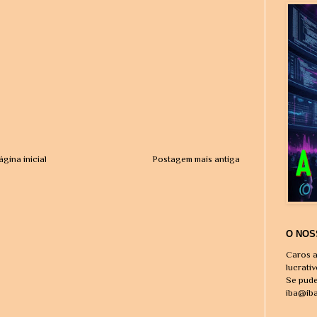
ágina inicial
Postagem mais antiga
O NOS
Caros a
lucrati
Se pude
iba@ib