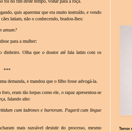
o foi no fim deste tempo, voltar para a roça.
gando, quis aparentar que era muito instruído, e vendo
 cães latiam, não o conhecendo, bradou-lhes:
rum amum?
 disse para a mulher:
dinheiro. Olha que o doutor até fala latim com os
***
 uma demanda, e mandou que o filho fosse advogá-la.
o foro, eram tão lorpas como ele, o rapaz apresentou-se
ça, falando alto:
ttidum cum ladrones e burrorum. Pagavit cum lingue
charam mais razoável desistir do processo, mesmo
Terror 