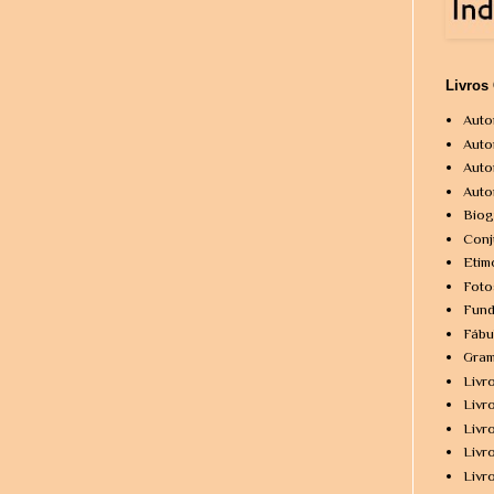
Livros
Auto
Auto
Auto
Auto
Biog
Conj
Etim
Foto
Fund
Fábu
Gram
Livr
Livr
Livr
Livr
Livr