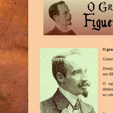
O gra
Gustav
Deseja
seu fi
O rap
dinhei
ao cab