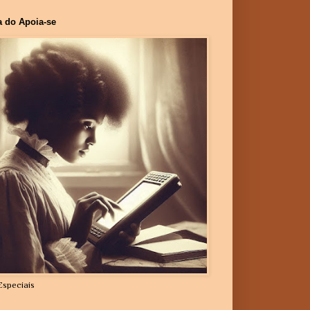
a do Apoia-se
Especiais