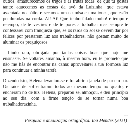
outros, amadurecemos os trigos e as frutas todas, de que tu gostas
tanto; aquecemos as costas da avó da Luizinha, que estava
assentada no pátio, e secamos uma camisa e uma touca, que estão
penduradas na corda. Ai! Ai! Que tenho falado muito! é tempo e
retempo, de te vestires e de te pores a trabalhar mas sempre te
confessarei com franqueza que, se os raios do sol se devem dar por
felizes por prestarem luz aos trabalhadores, não gostam muito de
aluminar os preguiçosos.
—Lindo raio, obrigada por tantas coisas boas que hoje me
ensinaste. Se voltares amanhã, à mesma hora, eu te prometo que
não me hás de encontrar na cama; aproveitarei a tua formosa luz
para continuar a minha tarefa.
Dizendo isto, Helena levantou-se e foi abrir a janela de par em par.
Os raios de sol entraram todos ao mesmo tempo no quarto, e
encheram-no de luz. Helena, preparou-se, almoçou, e deu princípio
ao seu dia, com a firme tenção de se tornar numa boa
trabalhadorazinha.
---
Pesquisa e atualização ortográfica: Iba Mendes (2021)