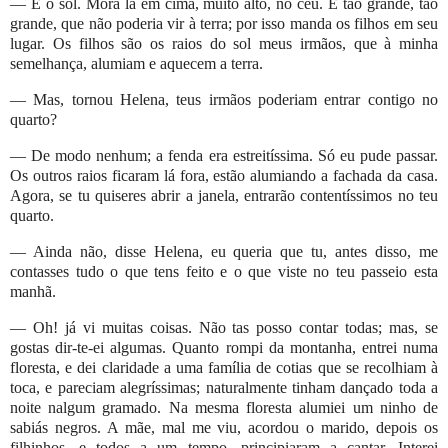
— É o sol. Mora lá em cima, muito alto, no céu. É tão grande, tão
grande, que não poderia vir à terra; por isso manda os filhos em seu
lugar. Os filhos são os raios do sol meus irmãos, que à minha
semelhança, alumiam e aquecem a terra.
— Mas, tornou Helena, teus irmãos poderiam entrar contigo no
quarto?
— De modo nenhum; a fenda era estreitíssima. Só eu pude passar.
Os outros raios ficaram lá fora, estão alumiando a fachada da casa.
Agora, se tu quiseres abrir a janela, entrarão contentíssimos no teu
quarto.
— Ainda não, disse Helena, eu queria que tu, antes disso, me
contasses tudo o que tens feito e o que viste no teu passeio esta
manhã.
— Oh! já vi muitas coisas. Não tas posso contar todas; mas, se
gostas dir-te-ei algumas. Quanto rompi da montanha, entrei numa
floresta, e dei claridade a uma família de cotias que se recolhiam à
toca, e pareciam alegríssimas; naturalmente tinham dançado toda a
noite nalgum gramado. Na mesma floresta alumiei um ninho de
sabiás negros. A mãe, mal me viu, acordou o marido, depois os
filhinhos, e todos a um tempo, principiaram a cantar. Interei