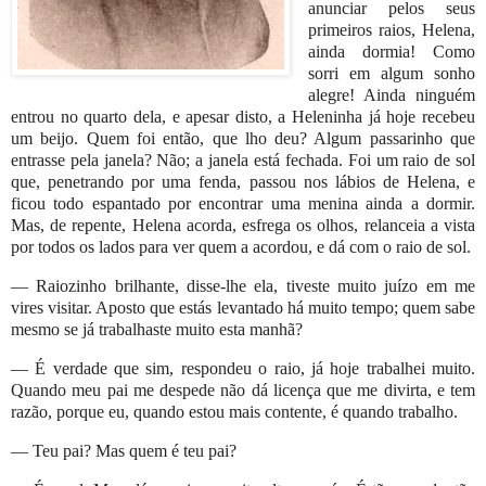
anunciar pelos seus
primeiros raios, Helena,
ainda dormia! Como
sorri em algum sonho
alegre! Ainda ninguém
entrou no quarto dela, e apesar disto, a Heleninha já hoje recebeu
um beijo. Quem foi então, que lho deu? Algum passarinho que
entrasse pela janela? Não; a janela está fechada. Foi um raio de sol
que, penetrando por uma fenda, passou nos lábios de Helena, e
ficou todo espantado por encontrar uma menina ainda a dormir.
Mas, de repente, Helena acorda, esfrega os olhos, relanceia a vista
por todos os lados para ver quem a acordou, e dá com o raio de sol.
— Raiozinho brilhante, disse-lhe ela, tiveste muito juízo em me
vires visitar. Aposto que estás levantado há muito tempo; quem sabe
mesmo se já trabalhaste muito esta manhã?
— É verdade que sim, respondeu o raio, já hoje trabalhei muito.
Quando meu pai me despede não dá licença que me divirta, e tem
razão, porque eu, quando estou mais contente, é quando trabalho.
— Teu pai? Mas quem é teu pai?