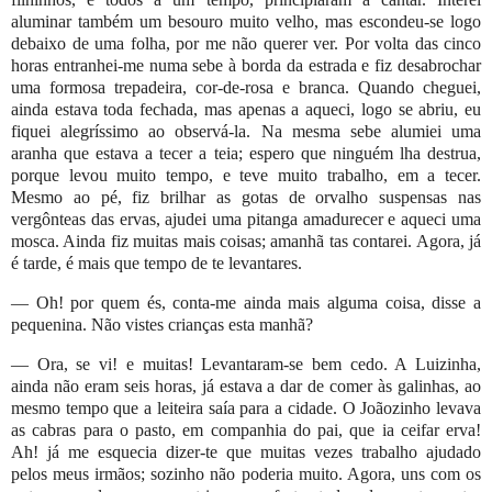
aluminar também um besouro muito velho, mas escondeu-se logo
debaixo de uma folha, por me não querer ver. Por volta das cinco
horas entranhei-me numa sebe à borda da estrada e fiz desabrochar
uma formosa trepadeira, cor-de-rosa e branca. Quando cheguei,
ainda estava toda fechada, mas apenas a aqueci, logo se abriu, eu
fiquei alegríssimo ao observá-la. Na mesma sebe alumiei uma
aranha que estava a tecer a teia; espero que ninguém lha destrua,
porque levou muito tempo, e teve muito trabalho, em a tecer.
Mesmo ao pé, fiz brilhar as gotas de orvalho suspensas nas
vergônteas das ervas, ajudei uma pitanga amadurecer e aqueci uma
mosca. Ainda fiz muitas mais coisas; amanhã tas contarei. Agora, já
é tarde, é mais que tempo de te levantares.
— Oh! por quem és, conta-me ainda mais alguma coisa, disse a
pequenina. Não vistes crianças esta manhã?
— Ora, se vi! e muitas! Levantaram-se bem cedo. A Luizinha,
ainda não eram seis horas, já estava a dar de comer às galinhas, ao
mesmo tempo que a leiteira saía para a cidade. O Joãozinho levava
as cabras para o pasto, em companhia do pai, que ia ceifar erva!
Ah! já me esquecia dizer-te que muitas vezes trabalho ajudado
pelos meus irmãos; sozinho não poderia muito. Agora, uns com os