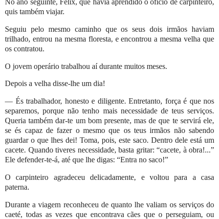
No ano seguinte, Felix, que havia aprendido o ofício de carpinteiro,
quis também viajar.
Seguiu pelo mesmo caminho que os seus dois irmãos haviam
trilhado, entrou na mesma floresta, e encontrou a mesma velha que
os contratou.
O jovem operário trabalhou aí durante muitos meses.
Depois a velha disse-lhe um dia!
— És trabalhador, honesto e diligente. Entretanto, força é que nos
separemos, porque não tenho mais necessidade de teus serviços.
Queria também dar-te um bom presente, mas de que te servirá ele,
se és capaz de fazer o mesmo que os teus irmãos não sabendo
guardar o que lhes dei! Toma, pois, este saco. Dentro dele está um
cacete. Quando tiveres necessidade, basta gritar: “cacete, à obra!...”
Ele defender-te-á, até que lhe digas: “Entra no saco!”
O carpinteiro agradeceu delicadamente, e voltou para a casa
paterna.
Durante a viagem reconheceu de quanto lhe valiam os serviços do
caeté, todas as vezes que encontrava cães que o perseguiam, ou