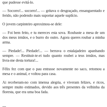
que pudesse evitá-lo.
— Socorro!... socorro!... — gritava o desgraçado, ensanguentado e
ferido, não podendo mais suportar aquele suplício.
O jovem carpinteiro aproximou-se dele:
— Foi bem feito, e tu mereces esta sova. Roubaste a mesa de um
dos meus irmãos, e o burro do outro. Agora queres roubar a minha
arma.
— Piedade!... Piedade!... — berrava o estalajadeiro apanhando
sempre. — Restituir-te-ei tudo quanto roubei a teus irmãos, mas
livra-me desta tortura!...
Félix fez com que o pau entrasse novamente no saco, retomou a
mesa e o animal, e voltou para casa.
Ai receberam-no com imensa alegria, e viveram felizes, e ricos,
sempre muito estimados, devido aos três presentes da velhinha da
floresta, que era uma boa fada.
---