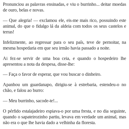
Pronunciou as palavras ensinadas, e viu o burrinho... deitar moedas
de ouro, belas e novas.
— Que alegria! — exclamou ele, eis-me mais rico, possuindo este
animal, do que o fidalgo lá da aldeia com todos os seus castelos e
terras!
Infelizmente, ao regressar para o seu país, teve de pernoitar, na
mesma hospedaria em que seu irmão havia passado a noite.
Ai fez-se servir de uma boa ceia, e quando o hospedeiro lhe
apresentou a nota da despesa, disse-lhe:
— Faça o favor de esperar, que vou buscar o dinheiro.
Apanhou um guardanapo, dirigiu-se à estrebaria, estendeu-o no
chão, e falou ao burro:
— Meu burrinho, sacode-te!...
O pérfido estalajadeiro espiava-o por uma fresta, e no dia seguinte,
quando o sapateirozinho partiu, levava em verdade um animal, mas
não era o que lhe havia dado a velhinha da floresta.