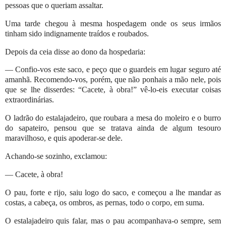
pessoas que o queriam assaltar.
Uma tarde chegou à mesma hospedagem onde os seus irmãos
tinham sido indignamente traídos e roubados.
Depois da ceia disse ao dono da hospedaria:
— Confio-vos este saco, e peço que o guardeis em lugar seguro até
amanhã. Recomendo-vos, porém, que não ponhais a mão nele, pois
que se lhe disserdes: “Cacete, à obra!” vê-lo-eis executar coisas
extraordinárias.
O ladrão do estalajadeiro, que roubara a mesa do moleiro e o burro
do sapateiro, pensou que se tratava ainda de algum tesouro
maravilhoso, e quis apoderar-se dele.
Achando-se sozinho, exclamou:
— Cacete, à obra!
O pau, forte e rijo, saiu logo do saco, e começou a lhe mandar as
costas, a cabeça, os ombros, as pernas, todo o corpo, em suma.
O estalajadeiro quis falar, mas o pau acompanhava-o sempre, sem