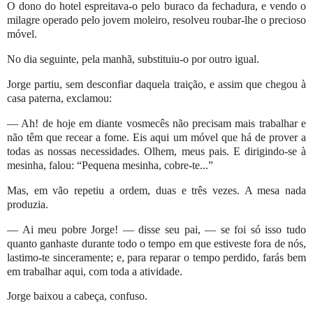
O dono do hotel espreitava-o pelo buraco da fechadura, e vendo o
milagre operado pelo jovem moleiro, resolveu roubar-lhe o precioso
móvel.
No dia seguinte, pela manhã, substituiu-o por outro igual.
Jorge partiu, sem desconfiar daquela traição, e assim que chegou à
casa paterna, exclamou:
— Ah! de hoje em diante vosmecês não precisam mais trabalhar e
não têm que recear a fome. Eis aqui um móvel que há de prover a
todas as nossas necessidades. Olhem, meus pais.
E dirigindo-se à
mesinha, falou:
“Pequena mesinha, cobre-te...”
Mas, em vão repetiu a ordem, duas e três vezes. A mesa nada
produzia.
— Ai meu pobre Jorge! — disse seu pai, — se foi só isso tudo
quanto ganhaste durante todo o tempo em que estiveste fora de nós,
lastimo-te sinceramente; e, para reparar o tempo perdido, farás bem
em trabalhar aqui, com toda a atividade.
Jorge baixou a cabeça, confuso.