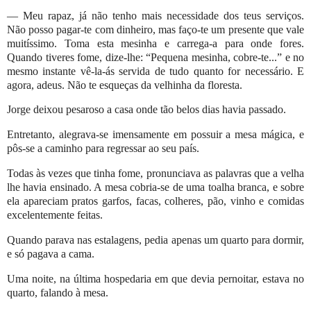
— Meu rapaz, já não tenho mais necessidade dos teus serviços.
Não posso pagar-te com dinheiro, mas faço-te um presente que vale
muitíssimo. Toma esta mesinha e carrega-a para onde fores.
Quando tiveres fome, dize-lhe: “Pequena mesinha, cobre-te...” e no
mesmo instante vê-la-ás servida de tudo quanto for necessário. E
agora, adeus. Não te esqueças da velhinha da floresta.
Jorge deixou pesaroso a casa onde tão belos dias havia passado.
Entretanto, alegrava-se imensamente em possuir a mesa mágica, e
pôs-se a caminho para regressar ao seu país.
Todas às vezes que tinha fome, pronunciava as palavras que a velha
lhe havia ensinado. A mesa cobria-se de uma toalha branca, e sobre
ela apareciam pratos garfos, facas, colheres, pão, vinho e comidas
excelentemente feitas.
Quando parava nas estalagens, pedia apenas um quarto para dormir,
e só pagava a cama.
Uma noite, na última hospedaria em que devia pernoitar, estava no
quarto, falando à mesa.