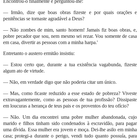
Encontrou-o finalmente e perguntou-lhe:
— Irmão, dize que boas obras fizeste e por quais orações e
penitências se tornaste agradável a Deus?
— Não zombes de mim, santo homem! Jamais fiz boas obras, e,
pobre pecador que sou, nem mesmo sei rezar. Vou somente de casa
em casa, divertir as pessoas com a minha harpa.'
Entretanto o austero ermitão insistiu:
— Estou certo que, durante a tua existência vagabunda, fizeste
algum ato de virtude.
— Não, em verdade digo que não poderia citar um único.
— Mas, como ficaste reduzido a esse estado de pobreza? Viveste
extravagantemente, como as pessoas de tua profissão? Dissipaste
em loucuras a herança de teus pais e os proventos do teu ofício?
— Não. Um dia encontrei uma pobre mulher abandonada, cujo
marido e filhos tinham sido condenados à escravidão, para pagar
uma dívida. Essa mulher era jovem e moça. Dei-lhe asilo em minha
casa; protegi-a durante o perigo, vendi tudo quanto possuía, para