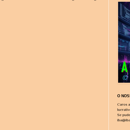
O NOS
Caros a
lucrati
Se pude
iba@ib