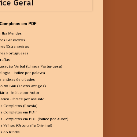
 Completos em PDF
r Iba Mendes
res Brasileiros
res Estrangeiros
res Portugueses
rafias
ugação Verbal (Língua Portuguesa)
ologia - Índice por palavra
s antigas de cidades
o do Baú (Textos Antigos)
lário - Índice por Autor
ática - Índice por assunto
os Completos (Poesia)
os Completos em PDF
os Completos em PDF (Índice por Autor)
os Velhos (Ortografia Original)
os do Kindle