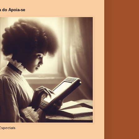
a do Apoia-se
Especiais