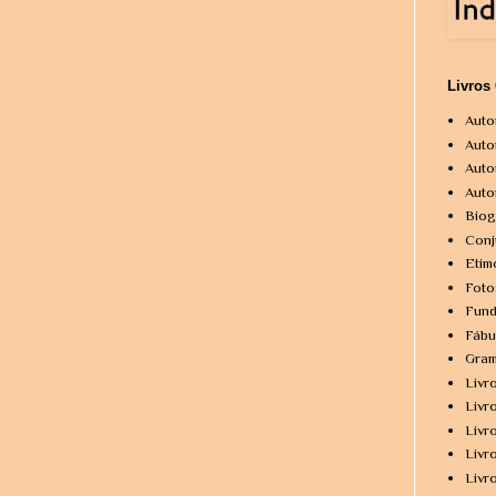
Livros
Auto
Auto
Auto
Auto
Biog
Conj
Etim
Foto
Fund
Fábu
Gram
Livr
Livr
Livr
Livr
Livr