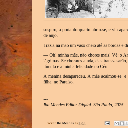
suspiro, a porta do quarto abriu-se, e viu ap
de anjo.
Trazia na mão um vaso cheio até as bordas e dir
— Oh! minha mãe, não chores mais! Vê: o Anj
lágrimas. Se chorares ainda, elas transvasarã
túmulo e a minha felicidade no Céu.
A menina desapareceu. A mãe acalmou-se, e d
filha, no Paraíso.
---
Iba Mendes Editor Digital. São Paulo, 2025.
Escrito
Iba Mendes
às
15:10